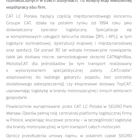
rozmieszczonych w trzech budynkach. To kolejny etap wieloletniej
współpracy obu firm.
CAT LC Polska, będący częścią międzynarodowego koncernu
Groupe CAT, działa na polskim rynku od 1994 roku jako
doświadczony operator logistyczny. Specjalizuje się
w kompleksowych usługach łańcucha dostaw (3PL i 4PL), w tym
logistyce kontraktowej, dystrybucji krajowej i międzynarodowej
oraz spedycji. Od ponad 30 lat wdraża innowacyjne rozwiązania,
takie jak dostawy nocne, samoobsługowe skrzynki CATNightBox,
MotobyCAT dla jednośladów (w tym transport realizowany
z wykorzystaniem specjalistycznej palety „CATcradle”
adaptowalnej do każdego gabarytu pojazdu, bez potrzeby
dodatkowego zabezpieczenia), czy ekspresowe dostawy TopCAT,
usprawniając logistykę w branży motoryzacyjnej i innych sektorach
gospodarki.
Powierzchnie wynajmowane przez CAT LC Polska w SEGRO Park
Warsaw, Ożarów pełnią rolę centralnej platformy logistycznej firmy
w Polsce, wspierając kluczowe procesy – w szczególności logistykę
dla branży motoryzacyjnej, w tym transport całych motocykli.
Oprócz przedłużenia umowy najmu, w ostatnim czasie SEGRO