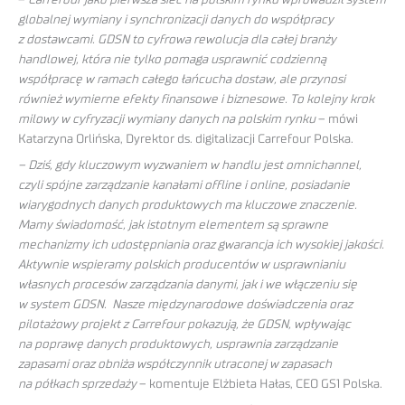
globalnej wymiany i synchronizacji danych do współpracy
z dostawcami. GDSN to cyfrowa rewolucja dla całej branży
handlowej, która nie tylko pomaga usprawnić codzienną
współpracę w ramach całego łańcucha dostaw, ale przynosi
również wymierne efekty finansowe i biznesowe. To kolejny krok
milowy w cyfryzacji wymiany danych na polskim rynku
– mówi
Katarzyna Orlińska, Dyrektor ds. digitalizacji Carrefour Polska.
– Dziś, gdy kluczowym wyzwaniem w handlu jest omnichannel,
czyli spójne zarządzanie kanałami offline i online, posiadanie
wiarygodnych danych produktowych ma kluczowe znaczenie.
Mamy świadomość, jak istotnym elementem są sprawne
mechanizmy ich udostępniania oraz gwarancja ich wysokiej jakości.
Aktywnie wspieramy polskich producentów w usprawnianiu
własnych procesów zarządzania danymi, jak i we włączeniu się
w system GDSN. Nasze międzynarodowe doświadczenia oraz
pilotażowy projekt z Carrefour pokazują, że GDSN, wpływając
na poprawę danych produktowych, usprawnia zarządzanie
zapasami oraz obniża współczynnik utraconej w zapasach
na półkach sprzedaży
– komentuje Elżbieta Hałas, CEO GS1 Polska.