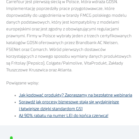
Carrefour jest pierwszą siecią w Polsce, która wdraża GDSN.
Implementację poprzedziły prace przygotowawcze, które
doprowadziły do uzgodnienia w branży FMCG polskiego modelu
danych podstawowych, który jest kompatybilny z modelami
europejskimi oraz jest zgodny z obowiązującymi regulacjami
prawnymi. Firmy w Polsce wybrały jeden z trzech certyfikowanych
katalogów GDSN oferowanych przez Brandbank AC Nielsen,
FSENet oraz Comarch. Wśród pierwszych dostawców
korzystających z nowego sposobu wymiany danych produktowych
są Fritolay (Pepsico), Colgate/Palmolive, VitaProdukt, Zakłady
Tłuszczowe Kruszwica oraz Atlanta.
Powiązane wpisy:
Jak kodować produkty? Zapraszamy na bezpłatne webinaria
Sprawdź jak procesy biznesowe stają się wydajniejsze
i łatwiejsze dzięki standardom GS1
Aż 90% rabatu na numer LEI do końca czerwca!