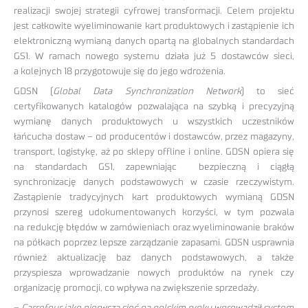
realizacji swojej strategii cyfrowej transformacji. Celem projektu
jest całkowite wyeliminowanie kart produktowych i zastąpienie ich
elektroniczną wymianą danych opartą na globalnych standardach
GS1. W ramach nowego systemu działa już 5 dostawców sieci,
a kolejnych 18 przygotowuje się do jego wdrożenia.
GDSN (
Global Data Synchronization Network
) to sieć
certyfikowanych katalogów pozwalająca na szybką i precyzyjną
wymianę danych produktowych u wszystkich uczestników
łańcucha dostaw – od producentów i dostawców, przez magazyny,
transport, logistykę, aż po sklepy offline i online. GDSN opiera się
na standardach GS1, zapewniając bezpieczną i ciągłą
synchronizację danych podstawowych w czasie rzeczywistym.
Zastąpienie tradycyjnych kart produktowych wymianą GDSN
przynosi szereg udokumentowanych korzyści, w tym pozwala
na redukcję błędów w zamówieniach oraz wyeliminowanie braków
na półkach poprzez lepsze zarządzanie zapasami. GDSN usprawnia
również aktualizację baz danych podstawowych, a także
przyspiesza wprowadzanie nowych produktów na rynek czy
organizację promocji, co wpływa na zwiększenie sprzedaży.
–
Carrefour jako pierwsza sieć na polskim rynku wprowadził system