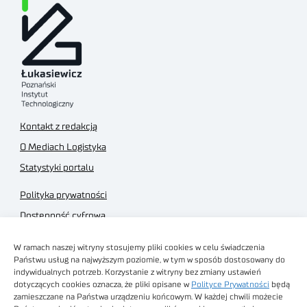
Kontakt z redakcją
O Mediach Logistyka
Statystyki portalu
Polityka prywatności
Dostępność cyfrowa
Regulamin Portalu
W ramach naszej witryny stosujemy pliki cookies w celu świadczenia
Regulamin sklepu
Państwu usług na najwyższym poziomie, w tym w sposób dostosowany do
indywidualnych potrzeb. Korzystanie z witryny bez zmiany ustawień
dotyczących cookies oznacza, że pliki opisane w
Polityce Prywatności
będą
zamieszczane na Państwa urządzeniu końcowym. W każdej chwili możecie