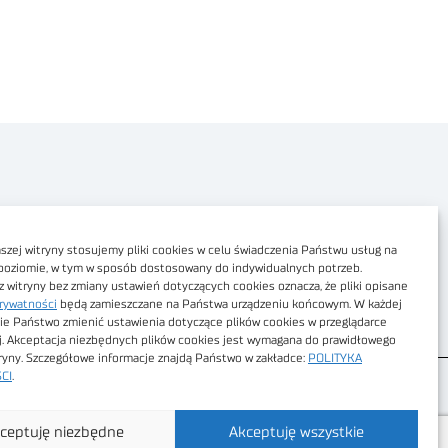
Polityka prywatności
Dostępność cyfrowa
zej witryny stosujemy pliki cookies w celu świadczenia Państwu usług na
poziomie, w tym w sposób dostosowany do indywidualnych potrzeb.
Regulamin Portalu
z witryny bez zmiany ustawień dotyczących cookies oznacza, że pliki opisane
rywatności
będą zamieszczane na Państwa urządzeniu końcowym. W każdej
Regulamin sklepu
ie Państwo zmienić ustawienia dotyczące plików cookies w przeglądarce
j. Akceptacja niezbędnych plików cookies jest wymagana do prawidłowego
tryny. Szczegółowe informacje znajdą Państwo w zakładce:
POLITYKA
CI
.
ceptuję niezbędne
Akceptuję wszystkie