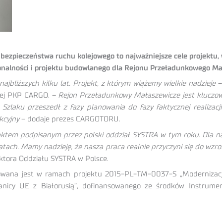
bezpieczeństwa ruchu kolejowego to najważniejsze cele projekt
onalności i projektu budowlanego dla Rejonu Przeładunkowego Ma
ajbliższych kilku lat. Projekt, z którym wiążemy wielkie nadzieje
–
łowej PKP CARGO. –
Rejon Przeładunkowy Małaszewicze jest kluczow
laku przeszedł z fazy planowania do fazy faktycznej realizacji 
akcyjny
– dodaje prezes CARGOTORU.
em podpisanym przez polski oddział SYSTRA w tym roku. Dla nas
latach. Mamy nadzieję, że nasza praca realnie przyczyni się do w
tora Oddziału SYSTRA w Polsce.
wana jest w ramach projektu 2015-PL-TM-0037-S „Modernizacja
ranicy UE z Białorusią”, dofinansowanego ze środków Instrume