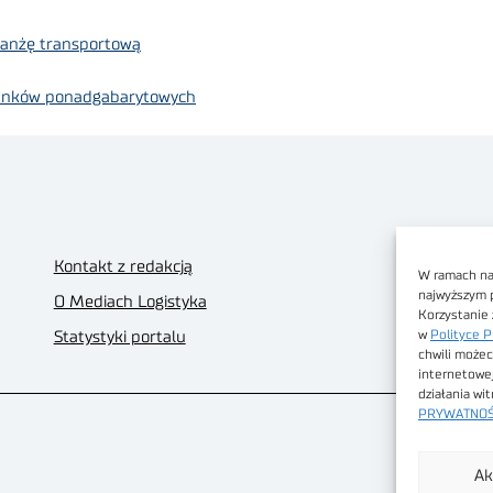
branżę transportową
unków ponadgabarytowych
Kontakt z redakcją
W ramach nas
najwyższym 
O Mediach Logistyka
Korzystanie 
w
Polityce P
Statystyki portalu
chwili możec
internetowe
działania wi
PRYWATNOŚ
Ak