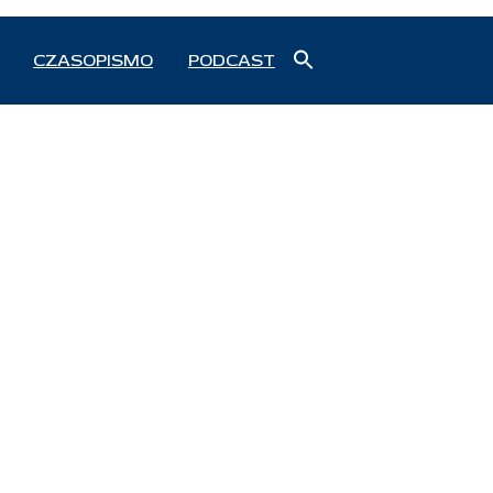
Search
CZASOPISMO
PODCAST
for:
Search Button