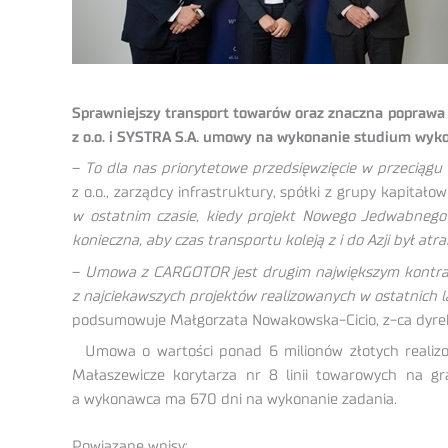
Sprawniejszy transport towarów oraz znaczna poprawa 
z o.o. i SYSTRA S.A. umowy na wykonanie studium wyk
–
To dla nas priorytetowe przedsięwzięcie w przeciągu n
z o.o., zarządcy infrastruktury, spółki z grupy kapita
w ostatnim czasie, kiedy projekt Nowego Jedwabnego Sz
konieczna, aby czas transportu koleją z i do Azji był atr
–
Umowa z CARGOTOR jest drugim największym kontrakt
z najciekawszych projektów realizowanych w ostatnich 
podsumowuje Małgorzata Nowakowska-Cicio, z-ca dyrek
Umowa o wartości ponad 6 milionów złotych realizo
Małaszewicze korytarza nr 8 linii towarowych na g
a wykonawca ma 670 dni na wykonanie zadania.
Powiązane wpisy: