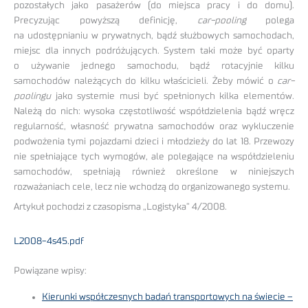
pozostałych jako pasażerów (do miejsca pracy i do domu).
Precyzując powyższą definicję,
car-pooling
polega
na udostępnianiu w prywatnych, bądź służbowych samochodach,
miejsc dla innych podróżujących. System taki może być oparty
o używanie jednego samochodu, bądź rotacyjnie kilku
samochodów należących do kilku właścicieli. Żeby mówić o
car-
poolingu
jako systemie musi być spełnionych kilka elementów.
Należą do nich: wysoka częstotliwość współdzielenia bądź wręcz
regularność, własność prywatna samochodów oraz wykluczenie
podwożenia tymi pojazdami dzieci i młodzieży do lat 18. Przewozy
nie spełniające tych wymogów, ale polegające na współdzieleniu
samochodów, spełniają również określone w niniejszych
rozważaniach cele, lecz nie wchodzą do organizowanego systemu.
Artykuł pochodzi z czasopisma „Logistyka” 4/2008.
L2008-4s45.pdf
Powiązane wpisy:
Kierunki współczesnych badań transportowych na świecie –