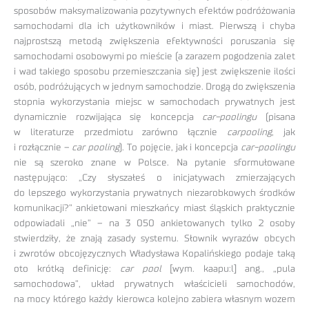
sposobów maksymalizowania pozytywnych efektów podróżowania
samochodami dla ich użytkowników i miast. Pierwszą i chyba
najprostszą metodą zwiększenia efektywności poruszania się
samochodami osobowymi po mieście (a zarazem pogodzenia zalet
i wad takiego sposobu przemieszczania się) jest zwiększenie ilości
osób, podróżujących w jednym samochodzie. Drogą do zwiększenia
stopnia wykorzystania miejsc w samochodach prywatnych jest
dynamicznie rozwijająca się koncepcja
car-poolingu
(pisana
w literaturze przedmiotu zarówno łącznie
carpooling
, jak
i rozłącznie –
car pooling
). To pojęcie, jak i koncepcja
car-poolingu
nie są szeroko znane w Polsce. Na pytanie sformułowane
następująco: „Czy słyszałeś o inicjatywach zmierzających
do lepszego wykorzystania prywatnych niezarobkowych środków
komunikacji?” ankietowani mieszkańcy miast śląskich praktycznie
odpowiadali „nie” – na 3 050 ankietowanych tylko 2 osoby
stwierdziły, że znają zasady systemu. Słownik wyrazów obcych
i zwrotów obcojęzycznych Władysława Kopalińskiego podaje taką
oto krótką definicję:
car pool
[wym. kaapu:l] ang., „pula
samochodowa”, układ prywatnych właścicieli samochodów,
na mocy którego każdy kierowca kolejno zabiera własnym wozem