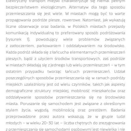
Elektryczny transport miejski charakteryzuje się niemal pełnym
bezpieczeństwem ekologicznym. Alternatyw dla tego sposobu
przemieszczania się jest wiele. W miastach mogą być to warte
propagowania podróże piesze, rowerowe. Natomiast, jak wykazują
liczne obserwacje oraz badania, w Polskich miastach przejazdy
komunikacją indywidualną to preferowany sposób podróżowania
(rysunek 1), powodujący wiele problemów związanych
z zatłoczeniem, parkowaniem i oddziaływaniem na środowisko.
Każda podróż składa się z łańcucha elementarnych przemieszczeń
pieszych, bądź z użyciem środków transportowych, zaś podróże
w miastach składają się z jednego lub wielu przemieszczeń – w tym
ostatnim przypadku tworząc łańcuch przemieszczeń. Udział
poszczególnych sposobów przemieszczania się w ramach podróży
miejskich uzależniony jest od wielu czynników, takich jak aspekty
demograficzne struktury miejskiej, mobilność mieszkańców oraz
oddziaływanie sposobów przemieszczania się na środowisko
miasta. Poruszanie się samochodem jest związane z określonym
stylem życia, wygodą, mobilnością oraz prestiżem. Badania
przeprowadzone przez autora wskazują, że w grupie ludzi
młodych – w wieku 20-30 lat – liczba chętnych do zrezygnowania
z przemieszczania się samochodami osobowymi jest niewielka i nie