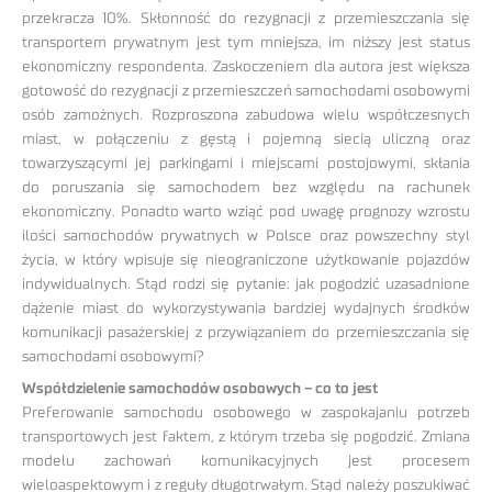
przekracza 10%. Skłonność do rezygnacji z przemieszczania się
transportem prywatnym jest tym mniejsza, im niższy jest status
ekonomiczny respondenta. Zaskoczeniem dla autora jest większa
gotowość do rezygnacji z przemieszczeń samochodami osobowymi
osób zamożnych. Rozproszona zabudowa wielu współczesnych
miast, w połączeniu z gęstą i pojemną siecią uliczną oraz
towarzyszącymi jej parkingami i miejscami postojowymi, skłania
do poruszania się samochodem bez względu na rachunek
ekonomiczny. Ponadto warto wziąć pod uwagę prognozy wzrostu
ilości samochodów prywatnych w Polsce oraz powszechny styl
życia, w który wpisuje się nieograniczone użytkowanie pojazdów
indywidualnych. Stąd rodzi się pytanie: jak pogodzić uzasadnione
dążenie miast do wykorzystywania bardziej wydajnych środków
komunikacji pasażerskiej z przywiązaniem do przemieszczania się
samochodami osobowymi?
Współdzielenie samochodów osobowych – co to jest
Preferowanie samochodu osobowego w zaspokajaniu potrzeb
transportowych jest faktem, z którym trzeba się pogodzić. Zmiana
modelu zachowań komunikacyjnych jest procesem
wieloaspektowym i z reguły długotrwałym. Stąd należy poszukiwać