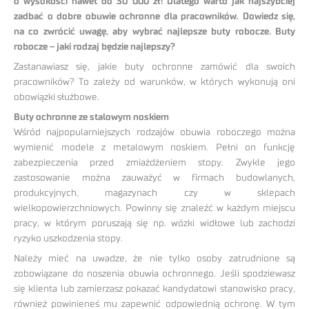
o wysokości nawet do 30 000 zł! Dlatego warto jak najszybciej
zadbać o dobre obuwie ochronne dla pracowników. Dowiedz się,
na co zwrócić uwagę, aby wybrać najlepsze buty robocze.
Buty
robocze – jaki rodzaj będzie najlepszy?
Zastanawiasz się, jakie buty ochronne zamówić dla swoich
pracowników? To zależy od warunków, w których wykonują oni
obowiązki służbowe.
Buty ochronne ze stalowym noskiem
Wśród najpopularniejszych rodzajów obuwia roboczego można
wymienić modele z metalowym noskiem. Pełni on funkcję
zabezpieczenia przed zmiażdżeniem stopy. Zwykle jego
zastosowanie można zauważyć w firmach budowlanych,
produkcyjnych, magazynach czy w sklepach
wielkopowierzchniowych. Powinny się znaleźć w każdym miejscu
pracy, w którym poruszają się np. wózki widłowe lub zachodzi
ryzyko uszkodzenia stopy.
Należy mieć na uwadze, że nie tylko osoby zatrudnione są
zobowiązane do noszenia obuwia ochronnego. Jeśli spodziewasz
się klienta lub zamierzasz pokazać kandydatowi stanowisko pracy,
również powinieneś mu zapewnić odpowiednią ochronę. W tym