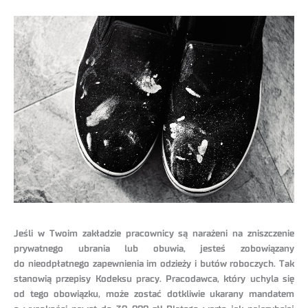
Jeśli w Twoim zakładzie pracownicy są narażeni na zniszczenie
prywatnego ubrania lub obuwia, jesteś zobowiązany
do nieodpłatnego zapewnienia im odzieży i butów roboczych. Tak
stanowią przepisy Kodeksu pracy. Pracodawca, który uchyla się
od tego obowiązku, może zostać dotkliwie ukarany mandatem