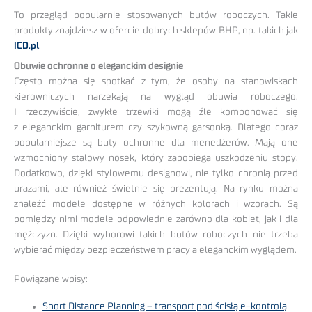
To przegląd popularnie stosowanych butów roboczych. Takie
produkty znajdziesz w ofercie dobrych sklepów BHP, np. takich jak
ICD.pl
.
Obuwie ochronne o eleganckim designie
Często można się spotkać z tym, że osoby na stanowiskach
kierowniczych narzekają na wygląd obuwia roboczego.
I rzeczywiście, zwykłe trzewiki mogą źle komponować się
z eleganckim garniturem czy szykowną garsonką. Dlatego coraz
popularniejsze są buty ochronne dla menedżerów. Mają one
wzmocniony stalowy nosek, który zapobiega uszkodzeniu stopy.
Dodatkowo, dzięki stylowemu designowi, nie tylko chronią przed
urazami, ale również świetnie się prezentują. Na rynku można
znaleźć modele dostępne w różnych kolorach i wzorach. Są
pomiędzy nimi modele odpowiednie zarówno dla kobiet, jak i dla
mężczyzn. Dzięki wyborowi takich butów roboczych nie trzeba
wybierać między bezpieczeństwem pracy a eleganckim wyglądem.
Powiązane wpisy:
Short Distance Planning – transport pod ścisłą e-kontrolą