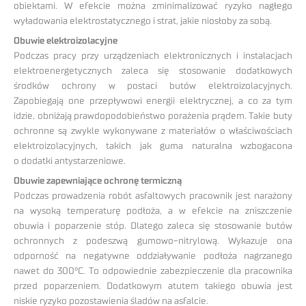
obiektami. W efekcie można zminimalizować ryzyko nagłego
wyładowania elektrostatycznego i strat, jakie niosłoby za sobą.
Obuwie elektroizolacyjne
Podczas pracy przy urządzeniach elektronicznych i instalacjach
elektroenergetycznych zaleca się stosowanie dodatkowych
środków ochrony w postaci butów elektroizolacyjnych.
Zapobiegają one przepływowi energii elektrycznej, a co za tym
idzie, obniżają prawdopodobieństwo porażenia prądem. Takie buty
ochronne są zwykle wykonywane z materiałów o właściwościach
elektroizolacyjnych, takich jak guma naturalna wzbogacona
o dodatki antystarzeniowe.
Obuwie zapewniające ochronę termiczną
Podczas prowadzenia robót asfaltowych pracownik jest narażony
na wysoką temperaturę podłoża, a w efekcie na zniszczenie
obuwia i poparzenie stóp. Dlatego zaleca się stosowanie butów
ochronnych z podeszwą gumowo-nitrylową. Wykazuje ona
odporność na negatywne oddziaływanie podłoża nagrzanego
nawet do 300°C. To odpowiednie zabezpieczenie dla pracownika
przed poparzeniem. Dodatkowym atutem takiego obuwia jest
niskie ryzyko pozostawienia śladów na asfalcie.