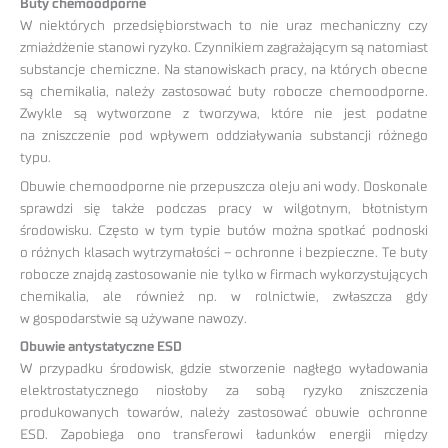
Buty chemoodporne
W niektórych przedsiębiorstwach to nie uraz mechaniczny czy
zmiażdżenie stanowi ryzyko. Czynnikiem zagrażającym są natomiast
substancje chemiczne. Na stanowiskach pracy, na których obecne
są chemikalia, należy zastosować buty robocze chemoodporne.
Zwykle są wytworzone z tworzywa, które nie jest podatne
na zniszczenie pod wpływem oddziaływania substancji różnego
typu.
Obuwie chemoodporne nie przepuszcza oleju ani wody. Doskonale
sprawdzi się także podczas pracy w wilgotnym, błotnistym
środowisku. Często w tym typie butów można spotkać podnoski
o różnych klasach wytrzymałości – ochronne i bezpieczne. Te buty
robocze znajdą zastosowanie nie tylko w firmach wykorzystujących
chemikalia, ale również np. w rolnictwie, zwłaszcza gdy
w gospodarstwie są używane nawozy.
Obuwie antystatyczne ESD
W przypadku środowisk, gdzie stworzenie nagłego wyładowania
elektrostatycznego niosłoby za sobą ryzyko zniszczenia
produkowanych towarów, należy zastosować obuwie ochronne
ESD. Zapobiega ono transferowi ładunków energii między