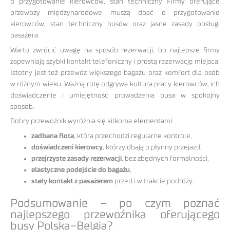
o przygotowanie kierowców, stan techniczny Firmy oferujące
przewozy międzynarodowe muszą dbać o przygotowanie
kierowców, stan techniczny busów oraz jasne zasady obsługi
pasażera.
Warto zwrócić uwagę na sposób rezerwacji, bo najlepsze firmy
zapewniają szybki kontakt telefoniczny i prostą rezerwację miejsca.
Istotny jest też przewóz większego bagażu oraz komfort dla osób
w różnym wieku. Ważną rolę odgrywa kultura pracy kierowców, ich
doświadczenie i umiejętność prowadzenia busa w spokojny
sposób.
Dobry przewoźnik wyróżnia się kilkoma elementami:
zadbana flota
, która przechodzi regularne kontrole,
doświadczeni kierowcy
, którzy dbają o płynny przejazd,
przejrzyste zasady rezerwacji
, bez zbędnych formalności,
elastyczne podejście do bagażu
,
stały kontakt z pasażerem
przed i w trakcie podróży.
Podsumowanie – po czym poznać
najlepszego przewoźnika oferującego
busy Polska–Belgia?