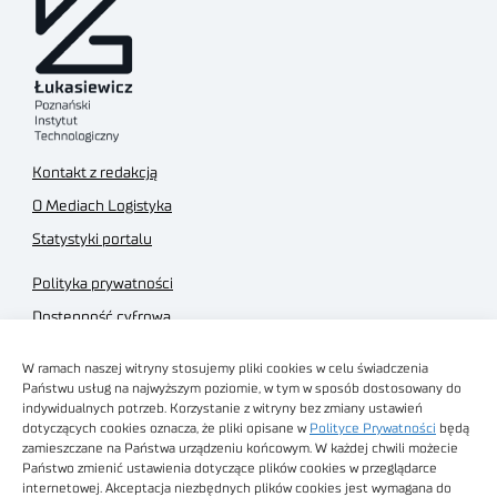
Kontakt z redakcją
O Mediach Logistyka
Statystyki portalu
Polityka prywatności
Dostępność cyfrowa
Regulamin Portalu
W ramach naszej witryny stosujemy pliki cookies w celu świadczenia
Regulamin sklepu
Państwu usług na najwyższym poziomie, w tym w sposób dostosowany do
indywidualnych potrzeb. Korzystanie z witryny bez zmiany ustawień
dotyczących cookies oznacza, że pliki opisane w
Polityce Prywatności
będą
zamieszczane na Państwa urządzeniu końcowym. W każdej chwili możecie
Państwo zmienić ustawienia dotyczące plików cookies w przeglądarce
internetowej. Akceptacja niezbędnych plików cookies jest wymagana do