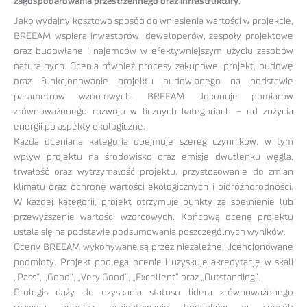
zagospodarowania przestrzennego oraz infrastruktury.
Jako wydajny kosztowo sposób do wniesienia wartości w projekcie,
BREEAM wspiera inwestorów, deweloperów, zespoły projektowe
oraz budowlane i najemców w efektywniejszym użyciu zasobów
naturalnych. Ocenia również procesy zakupowe, projekt, budowę
oraz funkcjonowanie projektu budowlanego na podstawie
parametrów wzorcowych. BREEAM dokonuje pomiarów
zrównoważonego rozwoju w licznych kategoriach – od zużycia
energii po aspekty ekologiczne.
Każda oceniana kategoria obejmuje szereg czynników, w tym
wpływ projektu na środowisko oraz emisję dwutlenku węgla,
trwałość oraz wytrzymałość projektu, przystosowanie do zmian
klimatu oraz ochronę wartości ekologicznych i bioróżnorodności.
W każdej kategorii, projekt otrzymuje punkty za spełnienie lub
przewyższenie wartości wzorcowych. Końcową ocenę projektu
ustala się na podstawie podsumowania poszczególnych wyników.
Oceny BREEAM wykonywane są przez niezależne, licencjonowane
podmioty. Projekt podlega ocenie i uzyskuje akredytację w skali
„Pass”, „Good”, „Very Good”, „Excellent” oraz „Outstanding”.
Prologis dąży do uzyskania statusu lidera zrównoważonego