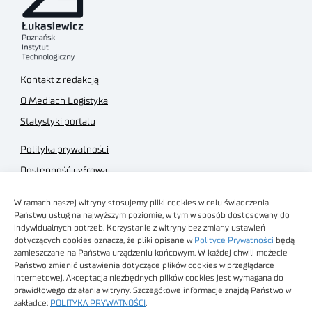
Kontakt z redakcją
O Mediach Logistyka
Statystyki portalu
Polityka prywatności
Dostępność cyfrowa
Regulamin Portalu
W ramach naszej witryny stosujemy pliki cookies w celu świadczenia
Regulamin sklepu
Państwu usług na najwyższym poziomie, w tym w sposób dostosowany do
indywidualnych potrzeb. Korzystanie z witryny bez zmiany ustawień
dotyczących cookies oznacza, że pliki opisane w
Polityce Prywatności
będą
zamieszczane na Państwa urządzeniu końcowym. W każdej chwili możecie
Państwo zmienić ustawienia dotyczące plików cookies w przeglądarce
internetowej. Akceptacja niezbędnych plików cookies jest wymagana do
Obrazy stockowe
prawidłowego działania witryny. Szczegółowe informacje znajdą Państwo w
autorstwa
zakładce:
POLITYKA PRYWATNOŚCI
.