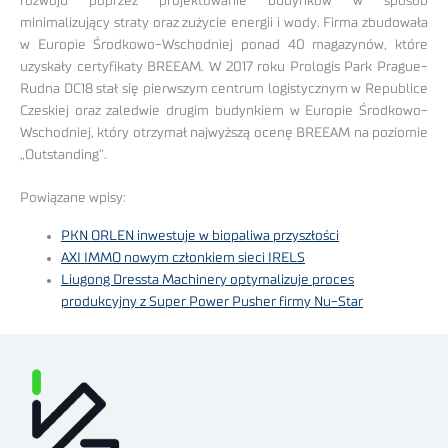
rozwoju poprzez projektowanie budynków w sposób
minimalizujący straty oraz zużycie energii i wody. Firma zbudowała
w Europie Środkowo-Wschodniej ponad 40 magazynów, które
uzyskały certyfikaty BREEAM. W 2017 roku Prologis Park Prague-
Rudna DC18 stał się pierwszym centrum logistycznym w Republice
Czeskiej oraz zaledwie drugim budynkiem w Europie Środkowo-
Wschodniej, który otrzymał najwyższą ocenę BREEAM na poziomie
„Outstanding”.
Powiązane wpisy:
PKN ORLEN inwestuje w biopaliwa przyszłości
AXI IMMO nowym członkiem sieci IRELS
Liugong Dressta Machinery optymalizuje proces
produkcyjny z Super Power Pusher firmy Nu-Star