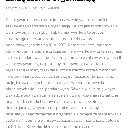
1 stycznia, 2013 | Ewa Czyż-Gwiazda
Dokonywanie pomiarów to jedna z ważniejszych czynności
efektywnego zarządzania organizacją. Celem jest monitorowanie
wyników organizacji [3, s. 186]. Pomiar wyników to proces
ilościowego określania skuteczności i efektywności
podejmowanych działań [8, s. 1298]. Natomiast instrumentem,
który regularnie wspiera proces pomiaru wyników w organizacji jest
system pomiaru wyników. Systemy pomiaru wyników w organizacji
wykorzystywane są na potrzeby efektywnego zarządzania
organizacją w różnym zakresie. Ich ostateczny kształt, złożoność
i wielowymiarowość uzależnione są od rodzaju organizacji oraz
od jej indywidualnych potrzeb w zakresie monitorowania
określonych wielkości pomiarowych. Równie wielką rolę w tym
względzie odgrywają zmieniające się uwarunkowania zewnętrzne
organizacji. W efekcie zauważyć można pewną ewolucję
dokonującą się w systemach pomiarowych budowanych
do efektywnego zarządzania organizacją. Rosnące zainteresowanie
systemami pomiaru wyników zaobserwować można już w połowie
lat 80-tych XX wieku, kiedy to zauważono rosnące