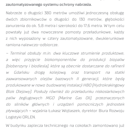
zautomatyzowanego systemu ochrony nabrzeża.
Nabrzeże o długości 380 metrów umożliwi jednoczesną obsługę
dwóch zbiornikowców o długości do 130 metrów, głębokości
zanurzenia do ok. 5,8 metra i szerokości do 17,6 metra. W tym celu
powstały już dwa nowoczesne pomosty przeładunkowe, każdy
z nich wyposażony w cztery zautomatyzowane, dwukierunkowe
ramiona nalewczo-odbiorcze.
– Terminal obsłuży m.in. dwa kluczowe strumienie produktowe,
a więc przyjęcie biokomponentów do produkcji biopaliw
(biobenzyny i biodiesla), które są obecnie dostarczane do rafinerii
w Gdańsku drogą kolejową, oraz transport na statki
zaawansowanych olejów bazowych II generacji, które będą
produkowane w nowo budowanej instalacji HBO (Hydrokrakingowy
Blok Olejowy). Posłuży również do przeładunku niskosiarkowych
paliw żeglugowych MGO (Marine Gas Oil), przeznaczonych
do silników głównych i urządzeń pomocniczych jednostek
pływających –
wyjaśnia Łukasz Wojtaszek, dyrektor Biura Rozwoju
Logistyki ORLEN.
W budynku zaplecza technicznego na cokołach zamontowano już