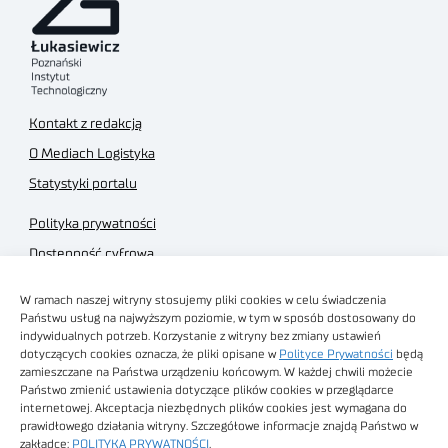
Kontakt z redakcją
O Mediach Logistyka
Statystyki portalu
Polityka prywatności
Dostępność cyfrowa
Regulamin Portalu
W ramach naszej witryny stosujemy pliki cookies w celu świadczenia
Regulamin sklepu
Państwu usług na najwyższym poziomie, w tym w sposób dostosowany do
indywidualnych potrzeb. Korzystanie z witryny bez zmiany ustawień
dotyczących cookies oznacza, że pliki opisane w
Polityce Prywatności
będą
zamieszczane na Państwa urządzeniu końcowym. W każdej chwili możecie
Państwo zmienić ustawienia dotyczące plików cookies w przeglądarce
internetowej. Akceptacja niezbędnych plików cookies jest wymagana do
Obrazy stockowe
prawidłowego działania witryny. Szczegółowe informacje znajdą Państwo w
autorstwa
zakładce:
POLITYKA PRYWATNOŚCI
.