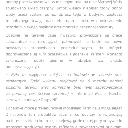
pompy przeciwpożarowe. W minionym roku na dnie Martwej Wisły
zbudowano układ czerpny, umożliwiający nieograniczony pobór
wody przez system pomp. Oprócz tego w budynku zaplecza
technicznego trwają prace elektryczne, m.in. w pomieszczeniu
rozdzielni niskiego napięcia oraz montaż niezbędnej aparatury.
Obecnie na terenie całej inwestycji prowadzone są prace
spawalnicze na rurociągach paliwowych, a także na nowo
powstałych stanowiskach przeładunkowych, do których
doprowadzane są rury przesyłowe z gdańskiej rafinerii. Ponadto
zakończono roboty ziemne w obrębie tzw. układu
podczyszczającego.
– Było to najgłębsze miejsce na budowie w zakresie prac
sanitarnych. Spód wykopu znajdował się 6 metrów poniżej
poziomu terenu, więc konieczne było jego zabezpieczenie
za pomocą tzw. ścianki szczelnej –
informuje Maciej Klecha,
kierownik budowy z Grupy NDI.
Docelowe moce przeładunkowe Morskiego Terminalu mogą sięgać
2 milionów ton produktów rocznie, co odciąży funkcjonującą
na terenie zakładu bocznicę kolejową, gdzie do tej pory odbywa się
transport produktów między rafinerią a zewnętrznymi punktami