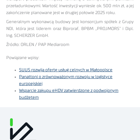
przeładunkowymi. Wartość inwestycji wyniesie ok. 500 mln zł, a jej
zakończenie planowane jest w drugiej połowie 2025 roku.
Generalnym wykonawcą budowy jest konsorcjum spółek z Grupy
NDI, która jest liderem oraz Biproraf, BPBM „PROJMORS” i Dipl.
Ing. SCHERZER GmbH.
Źródło: ORLEN / PAP Mediaroom
Powiązane wpisy:
SUUS rozwija ofertę usług celnych w Małopolsce
Panattoni o zrównoważonym rozwoju w logistyce
europejskiej
Wsparcie zakupu eHDV zatwierdzone z podwojonym
budżetem