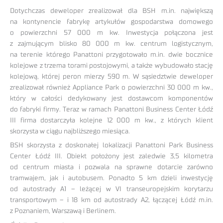
Dotychczas deweloper zrealizował dla BSH m.in. największą
na kontynencie fabrykę artykułów gospodarstwa domowego
o powierzchni 57 000 m kw. Inwestycja połączona jest
z zajmującym blisko 80 000 m kw. centrum logistycznym,
na terenie którego Panattoni przygotowało m.in. dwie bocznice
kolejowe z trzema torami postojowymi, a także wybudowało stację
kolejową, której peron mierzy 590 m. W sąsiedztwie deweloper
zrealizował również Appliance Park o powierzchni 30 000 m kw.,
który w całości dedykowany jest dostawcom komponentów
do fabryki firmy. Teraz w ramach Panattoni Business Center Łódź
III firma dostarczyła kolejne 12 000 m kw., z których klient
skorzysta w ciągu najbliższego miesiąca.
BSH skorzysta z doskonałej lokalizacji Panattoni Park Business
Center Łódź III. Obiekt położony jest zaledwie 3,5 kilometra
od centrum miasta i pozwala na sprawne dotarcie zarówno
tramwajem, jak i autobusem. Ponadto 5 km dzieli inwestycję
od autostrady A1 – leżącej w VI transeuropejskim korytarzu
transportowym – i 18 km od autostrady A2, łączącej Łódź m.in.
z Poznaniem, Warszawą i Berlinem.