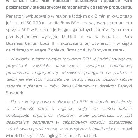
w ramach CEL HUB Panattoni dostarczyło Appliance Park
przeznaczony dla dostawców komponentów do fabryk producenta.
Panattoni wybudowało w regionie łódzkim ok. 2 mln m kw., z tego
już ponad 150 000 m kw. dla firmy BSH – największego producenta
sprzętu AGD w Europie i jednego z globalnych liderów. Tym razem
przedsiębiorstwo wynajęło 12 000 m kw. w Panattoni Park
Business Center Łódź III i skorzysta z tej powierzchni w ciągu
najbliższego miesiąca. Z obiektu firma obsłuży fabrykę suszarek.
–
W związku z intensywnym rozwojem BSH w Łodzi i trwającymi
projektami zaistniała konieczność wynajęcia dodatkowej
powierzchni magazynowej. Możliwość polegania na partnerze
takim jak Panattoni pozwala na rozwój naszych łódzkich fabryk
zgodnie z planem.
– mówi Paweł Adamowicz, dyrektor Fabryki
Suszarek.
–
Po raz kolejny nasza realizacja dla BSH doskonale wpisuje się
w działalność firmy w regionie, stając się częścią dobrze
działającego organizmu. Panattoni znów potwierdza, że jest
doskonałym partnerem w całościowym rozwoju, dostarczając
zróżnicowaną powierzchnię w strategicznych lokalizacjach
. – mówi
Marek Dobrzycki, Managing Director z Panattoni.