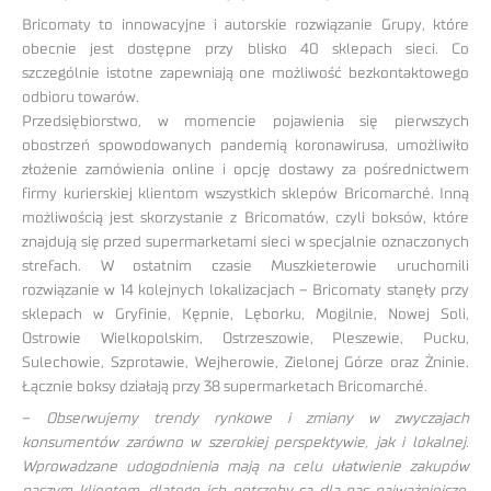
Bricomaty to innowacyjne i autorskie rozwiązanie Grupy, które
obecnie jest dostępne przy blisko 40 sklepach sieci. Co
szczególnie istotne zapewniają one możliwość bezkontaktowego
odbioru towarów.
Przedsiębiorstwo, w momencie pojawienia się pierwszych
obostrzeń spowodowanych pandemią koronawirusa, umożliwiło
złożenie zamówienia online i opcję dostawy za pośrednictwem
firmy kurierskiej klientom wszystkich sklepów Bricomarché. Inną
możliwością jest skorzystanie z Bricomatów, czyli boksów, które
znajdują się przed supermarketami sieci w specjalnie oznaczonych
strefach. W ostatnim czasie Muszkieterowie uruchomili
rozwiązanie w 14 kolejnych lokalizacjach – Bricomaty stanęły przy
sklepach w Gryfinie, Kępnie, Lęborku, Mogilnie, Nowej Soli,
Ostrowie Wielkopolskim, Ostrzeszowie, Pleszewie, Pucku,
Sulechowie, Szprotawie, Wejherowie, Zielonej Górze oraz Żninie.
Łącznie boksy działają przy 38 supermarketach Bricomarché.
–
Obserwujemy trendy rynkowe i zmiany w zwyczajach
konsumentów zarówno w szerokiej perspektywie, jak i lokalnej.
Wprowadzane udogodnienia mają na celu ułatwienie zakupów
naszym klientom, dlatego ich potrzeby są dla nas najważniejsze.