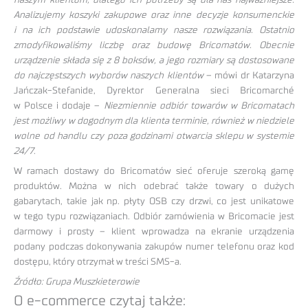
Analizujemy koszyki zakupowe oraz inne decyzje konsumenckie
i na ich podstawie udoskonalamy nasze rozwiązania. Ostatnio
zmodyfikowaliśmy liczbę oraz budowę Bricomatów. Obecnie
urządzenie składa się z 8 boksów, a jego rozmiary są dostosowane
do najczęstszych wyborów naszych klientów
– mówi dr Katarzyna
Jańczak-Stefanide, Dyrektor Generalna sieci Bricomarché
w Polsce i dodaje –
Niezmiennie odbiór towarów w Bricomatach
jest możliwy w dogodnym dla klienta terminie, również w niedziele
wolne od handlu czy poza godzinami otwarcia sklepu w systemie
24/7
.
W ramach dostawy do Bricomatów sieć oferuje szeroką gamę
produktów. Można w nich odebrać także towary o dużych
gabarytach, takie jak np. płyty OSB czy drzwi, co jest unikatowe
w tego typu rozwiązaniach. Odbiór zamówienia w Bricomacie jest
darmowy i prosty – klient wprowadza na ekranie urządzenia
podany podczas dokonywania zakupów numer telefonu oraz kod
dostępu, który otrzymał w treści SMS-a.
Źródło: Grupa Muszkieterowie
O e-commerce czytaj także: