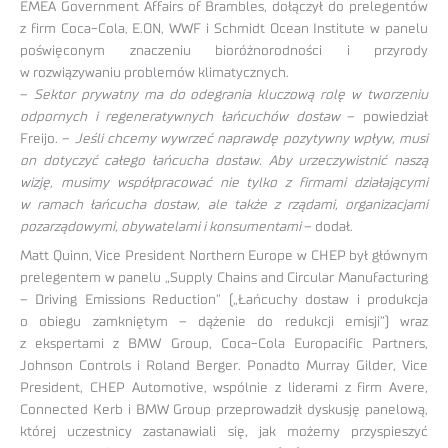
EMEA Government Affairs of Brambles, dołączył do prelegentów
z firm Coca-Cola, E.ON, WWF i Schmidt Ocean Institute w panelu
poświęconym znaczeniu bioróżnorodności i przyrody
w rozwiązywaniu problemów klimatycznych.
–
Sektor prywatny ma do odegrania kluczową rolę w tworzeniu
odpornych i regeneratywnych łańcuchów dostaw
– powiedział
Freijo. –
Jeśli chcemy wywrzeć naprawdę pozytywny wpływ, musi
on dotyczyć całego łańcucha dostaw. Aby urzeczywistnić naszą
wizję, musimy współpracować nie tylko z firmami działającymi
w ramach łańcucha dostaw, ale także z rządami, organizacjami
pozarządowymi, obywatelami i konsumentami
– dodał.
Matt Quinn, Vice President Northern Europe w CHEP był głównym
prelegentem w panelu „Supply Chains and Circular Manufacturing
– Driving Emissions Reduction” („Łańcuchy dostaw i produkcja
o obiegu zamkniętym – dążenie do redukcji emisji”) wraz
z ekspertami z BMW Group, Coca-Cola Europacific Partners,
Johnson Controls i Roland Berger. Ponadto Murray Gilder, Vice
President, CHEP Automotive, wspólnie z liderami z firm Avere,
Connected Kerb i BMW Group przeprowadził dyskusję panelową,
której uczestnicy zastanawiali się, jak możemy przyspieszyć