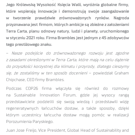
Jego Królewską Wysokość Księcia Walii, wyróżnia globalne firmy,
które wspierają innowacje i demonstrują swoje zaangażowanie
w tworzenie prawdziwie zrównoważonych rynków. Nagroda
przyznawana jest firmom, których ambicje są zbieżne z założeniami
Terra Carta, planu odnowy natury, ludzi i planety, uruchomionego
w styczniu 2021 roku. Firma Brambles jest jednym z 45 zdobywców
tego prestiżowego znaku.
–
Nasze podejście do zrównoważonego rozwoju jest zgodne
z zasadami określonymi w Terra Carta, które mają na celu dążenie
do przyszłości korzystnej dla klimatu i przyrody, dlatego cieszymy
się, że zostaliśmy w ten sposób docenieni
– powiedział Graham
Chipchase, CEO firmy Brambles.
Podczas COP26 firma włączyła się również do rozmowy
na Sustainable Innovation Forum, gdzie jej wysocy rangą
przedstawiciele podzielili się swoją wiedzą i przedstawili wizję
regeneratywnych łańcuchów dostaw, a także sposoby, dzięki
którym uczestnicy łańcucha dostaw mogą pomóc w realizacji
Porozumienia Paryskiego.
Juan Jose Freijo, Vice President, Global Head of Sustainability and