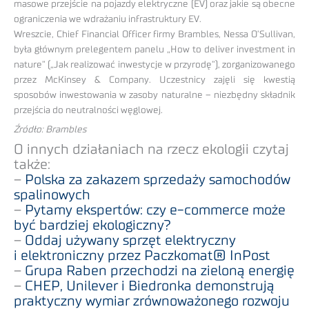
masowe przejście na pojazdy elektryczne (EV) oraz jakie są obecne
ograniczenia we wdrażaniu infrastruktury EV.
Wreszcie, Chief Financial Officer firmy Brambles, Nessa O’Sullivan,
była głównym prelegentem panelu „How to deliver investment in
nature” („Jak realizować inwestycje w przyrodę”), zorganizowanego
przez McKinsey & Company. Uczestnicy zajęli się kwestią
sposobów inwestowania w zasoby naturalne – niezbędny składnik
przejścia do neutralności węglowej.
Źródło: Brambles
O innych działaniach na rzecz ekologii czytaj
także:
–
Polska za zakazem sprzedaży samochodów
spalinowych
–
Pytamy ekspertów: czy e-commerce może
być bardziej ekologiczny?
–
Oddaj używany sprzęt elektryczny
i elektroniczny przez Paczkomat® InPost
–
Grupa Raben przechodzi na zieloną energię
–
CHEP, Unilever i Biedronka demonstrują
praktyczny wymiar zrównoważonego rozwoju