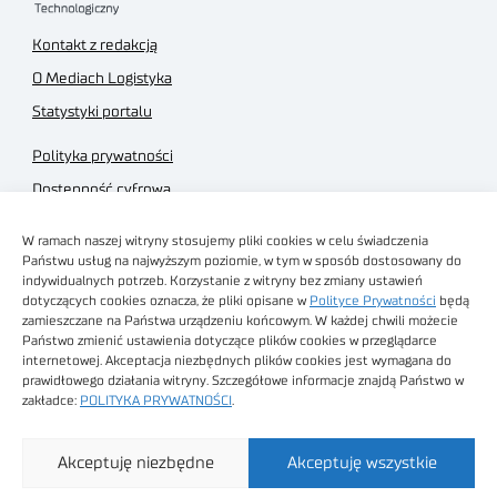
Kontakt z redakcją
O Mediach Logistyka
Statystyki portalu
Polityka prywatności
Dostępność cyfrowa
Regulamin Portalu
W ramach naszej witryny stosujemy pliki cookies w celu świadczenia
Regulamin sklepu
Państwu usług na najwyższym poziomie, w tym w sposób dostosowany do
indywidualnych potrzeb. Korzystanie z witryny bez zmiany ustawień
dotyczących cookies oznacza, że pliki opisane w
Polityce Prywatności
będą
zamieszczane na Państwa urządzeniu końcowym. W każdej chwili możecie
Państwo zmienić ustawienia dotyczące plików cookies w przeglądarce
internetowej. Akceptacja niezbędnych plików cookies jest wymagana do
Obrazy stockowe
prawidłowego działania witryny. Szczegółowe informacje znajdą Państwo w
autorstwa
zakładce:
POLITYKA PRYWATNOŚCI
.
Sieć Badawcza Łukasiewicz - Poznański Instytut
Akceptuję niezbędne
Akceptuję wszystkie
Technologiczny