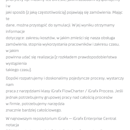
i w
jaki sposób (z jaką częstotliwością) pojawiają się zamówienia. Mając
te
dane, można przystąpić do symulacji. W jej wyniku otrzymamy
informacje
dotyczące: zakresu kosztów, w jakim zmieści się nasza obsługa
zamówienia, stopnia wykorzystania pracowników i zakresu czasu,
w jakim
powinna udać się realizacja (z rozkładem prawdopodobieństwa
wystąpienia
takiego czasu).
Dopóki rozpatrujemy i doskonalimy pojedyncze procesy, wystarczy
nam
praca z narzędziami klasy iGrafx FlowCharter / iGrafx Process. Jeśli
jednak potrzebujemy grupowej pracy nad całością procesów
w firmie, potrzebujemy narzędzia
znacznie bardziej całościowego.
W najnowszym repozytorium iGrafx — iGrafx Enterprise Central
notacja