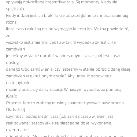
spływają z określoną częstotliwością. Są momenty, kiedy się
spiętrzają,
kiedy indziej jest ich brak. Także poszczególne czynności zabierają
różną
ilość czasu zależną np. od wymagań klienta itp. Można powiedzieć,
że
wszystko jest zmienne. Jak tu w takim wypadku określić: ile
zamówień
jesteśmy w stanie obrobić w określonym czasie, jaki jest koszt
obsługi
danego typu zamówienia, czy jesteśmy w stanie obrobić daną klasę
zamówień w określonym czasie? Aby udzielić odpowiedzi
na to pytanie,
musimy uciec się do symulacji. W naszym wypadku za pomocą
iGrafx
Process. Nim to zrobimy musimy sparametryzować nasz proces.
Dla każdej
czynności podać średni czas (lub zakres czasu w jakim jest
realizowana), zasoby jakie są niezbędne do jej wykonania,
ewentualne
priorytety itp. Musimy też określić, jakimi zasobami dysponujemy