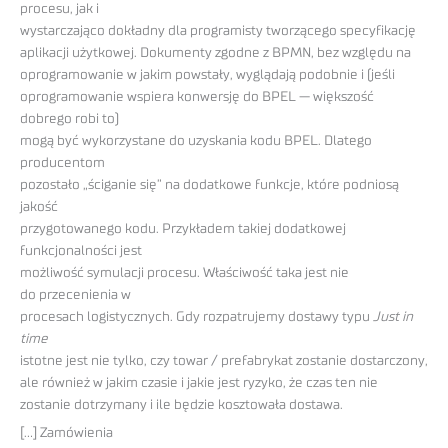
procesu, jak i
wystarczająco dokładny dla programisty tworzącego specyfikację
aplikacji użytkowej. Dokumenty zgodne z BPMN, bez względu na
oprogramowanie w jakim powstały, wyglądają podobnie i (jeśli
oprogramowanie wspiera konwersję do BPEL — większość
dobrego robi to)
mogą być wykorzystane do uzyskania kodu BPEL. Dlatego
producentom
pozostało „ściganie się” na dodatkowe funkcje, które podniosą
jakość
przygotowanego kodu. Przykładem takiej dodatkowej
funkcjonalności jest
możliwość symulacji procesu. Właściwość taka jest nie
do przecenienia w
procesach logistycznych. Gdy rozpatrujemy dostawy typu
Just in
time
istotne jest nie tylko, czy towar / prefabrykat zostanie dostarczony,
ale również w jakim czasie i jakie jest ryzyko, że czas ten nie
zostanie dotrzymany i ile będzie kosztowała dostawa.
[…] Zamówienia