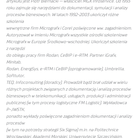
artykułu jest Piotr Biernacki — właściciel MGX Infoservice. Od 1993
roku zajmuje się narzędziami do dokumentacji, symulacji i analizy
procesów biznesowych. W latach 1992-2003 ukończył różne
szkolenia
wewnętrzne firm Micrografx i Corel poświęcone ww. zagadnieniom.
Autoryzował w imieniu Micrografx wszystkie ośrodki szkoleniowe
Micrografx w Europie Środkowo-wschodniej. Ukończył szkolenia
z narzędzi
do obiegu pracy firm Rodan, CeBIP i e-RTM. Partner iGrafx,
Minitab,
Rodan, EnergSys, e-RTM i CeBIP (oprogramowanie), Umbrellla,
Softtutor,
TEQ, Infoconsulting (doradcy). Prowadził bądź brał udział w wielu
różnych projektach związanych z dokumentacją i analizą procesów
biznesowych w telekomunikacji, usługach, produkcji i administracji
publicznej (w tym procesy logistyczne FM Logistic). Wykładowca
P-JWSTK,
ponadto wykłady poświęcone zagadnieniom dokumentacji i analizy
procesów
(w tym na potrzeby strategii Six Sigma) m.in. na Politechnice
Wrocławskiej, Akademii Morskiej, Uniwersytecie Szczecińskim,