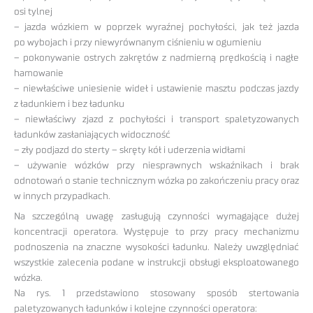
osi tylnej
– jazda wózkiem w poprzek wyraźnej pochyłości, jak też jazda
po wybojach i przy niewyrównanym ciśnieniu w ogumieniu
– pokonywanie ostrych zakrętów z nadmierną prędkością i nagłe
hamowanie
– niewłaściwe uniesienie wideł i ustawienie masztu podczas jazdy
z ładunkiem i bez ładunku
– niewłaściwy zjazd z pochyłości i transport spaletyzowanych
ładunków zasłaniających widoczność
– zły podjazd do sterty – skręty kół i uderzenia widłami
– używanie wózków przy niesprawnych wskaźnikach i brak
odnotowań o stanie technicznym wózka po zakończeniu pracy oraz
w innych przypadkach.
Na szczególną uwagę zasługują czynności wymagające dużej
koncentracji operatora. Występuje to przy pracy mechanizmu
podnoszenia na znaczne wysokości ładunku. Należy uwzględniać
wszystkie zalecenia podane w instrukcji obsługi eksploatowanego
wózka.
Na rys. 1 przedstawiono stosowany sposób stertowania
paletyzowanych ładunków i kolejne czynności operatora: