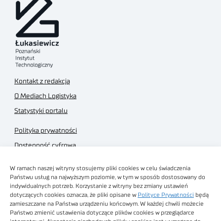
Kontakt z redakcją
O Mediach Logistyka
Statystyki portalu
Polityka prywatności
Dostępność cyfrowa
Regulamin Portalu
W ramach naszej witryny stosujemy pliki cookies w celu świadczenia
Regulamin sklepu
Państwu usług na najwyższym poziomie, w tym w sposób dostosowany do
indywidualnych potrzeb. Korzystanie z witryny bez zmiany ustawień
dotyczących cookies oznacza, że pliki opisane w
Polityce Prywatności
będą
zamieszczane na Państwa urządzeniu końcowym. W każdej chwili możecie
Państwo zmienić ustawienia dotyczące plików cookies w przeglądarce