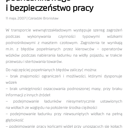
i bezpieczeństwo pracy
11 maja, 2007 | Czeladzki Bronisław
W transporcie wewnątrzzakładowym występuje szereg zagrożeń
podczas wykonywania czynności typowymi wózkami
podnośnikowymi z masztem czołowym. Zagrożenia te wynikają
m.in. z błędów popełnianych przez kierowców – operatorów
wózków podczas nabierania ładunku na widły pojazdu, w trakcie
przewozu i stertowania towarów.
Do najczęściej popełnianych błędów zaliczyć można:
– brak znajomości ograniczeń i możliwości, którymi dysponuje
wózek
– brak umiejętności oszacowania podnoszonej masy, przy braku
informacji z innych źródeł
– podejmowanie ładunków niesymetrycznie ustawionych
na widłach ze względu na położenie środka ciężkości
– podejmowanie ładunku przy niewsuniętych widłach na pełną
głębokość
– podejmowanie pracy końcami wideł przy unoszących się kołach