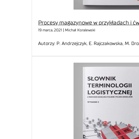
Procesy magazynowe w przykładach i ćw
19 marca, 2021 | Michał Koralewski
Autorzy: P. Andrzejczyk, E. Rajczakowska, M. Dro