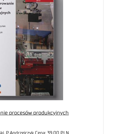
anie procesów produkcyjnych
ński, P.Andrzejczyk Cena: 39,00 PLN