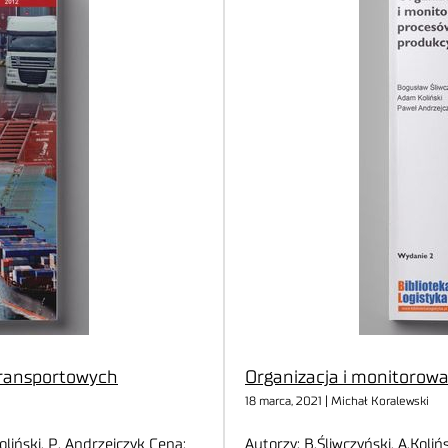
transportowych
Organizacja i monitorow
18 marca, 2021 | Michał Koralewski
Koliński, P. Andrzejczyk Cena:
Autorzy: B.Śliwczyński, A.Koli