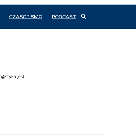
Search
CZASOPISMO
PODCAST
for:
Search Button
gistyka jest:
znań