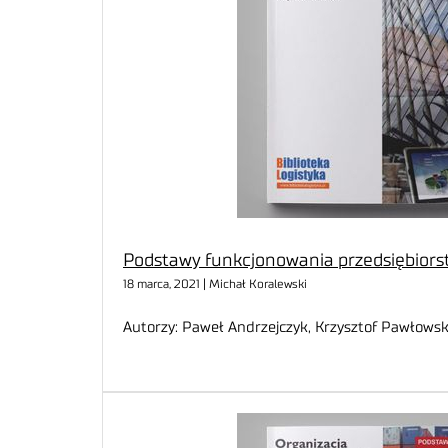
Podstawy funkcjonowania przedsiębiorst
18 marca, 2021 | Michał Koralewski
Autorzy: Paweł Andrzejczyk, Krzysztof Pawłows