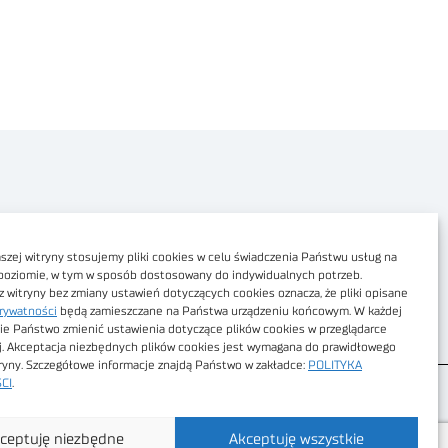
Polityka prywatności
Dostępność cyfrowa
zej witryny stosujemy pliki cookies w celu świadczenia Państwu usług na
poziomie, w tym w sposób dostosowany do indywidualnych potrzeb.
Regulamin Portalu
z witryny bez zmiany ustawień dotyczących cookies oznacza, że pliki opisane
rywatności
będą zamieszczane na Państwa urządzeniu końcowym. W każdej
Regulamin sklepu
ie Państwo zmienić ustawienia dotyczące plików cookies w przeglądarce
j. Akceptacja niezbędnych plików cookies jest wymagana do prawidłowego
tryny. Szczegółowe informacje znajdą Państwo w zakładce:
POLITYKA
CI
.
ceptuję niezbędne
Akceptuję wszystkie