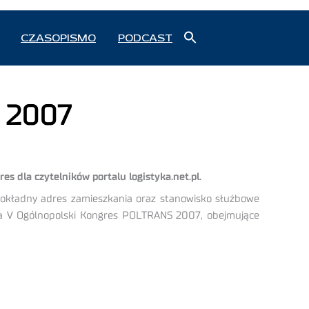
Search
CZASOPISMO
PODCAST
for:
Search Button
S 2007
 dla czytelników portalu logistyka.net.pl.
, dokładny adres zamieszkania oraz stanowisko służbowe
 na V Ogólnopolski Kongres POLTRANS 2007, obejmujące