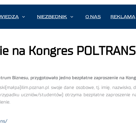
WIEDZA
NIEZBĘDNIK
O NAS
REKLAMA
nie na Kongres POLTRAN
um Biznesu, przygotowało jedno bezpłatne zaproszenie na Kongres
ski(małpa)ilim.poznan.pl swoje dane osobowe, tj. imię, nazwisko
 w przypadku uczniów/studentów) otrzyma bezpłatne zaproszenie
enie.
ans/