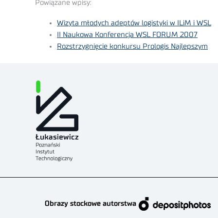
Powiązane wpisy:
Wizyta młodych adeptów logistyki w ILiM i WSL
II Naukowa Konferencja WSL FORUM 2007
Rozstrzygnięcie konkursu Prologis Najlepszym
Obrazy stockowe autorstwa