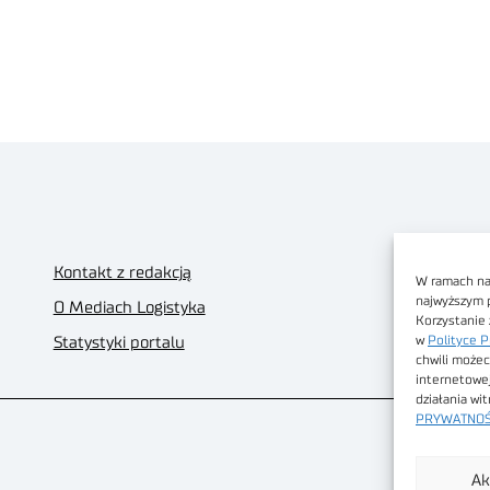
Kontakt z redakcją
W ramach nas
najwyższym 
O Mediach Logistyka
Korzystanie 
w
Polityce P
Statystyki portalu
chwili możec
internetowe
działania wi
PRYWATNOŚ
Ak