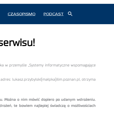
Search
CZASOPISMO
PODCAST
for:
Search Button
serwisu!
atyka w przemyśle „Systemy informatyczne wspomagające
 adres: lukasz.przybylski(małpka)ilim.poznan.pl, otrzyma
esu. Można o nim mówić dopiero po udanym wdrożeniu.
drożeń, te bowiem najlepiej świadczą o możliwościach