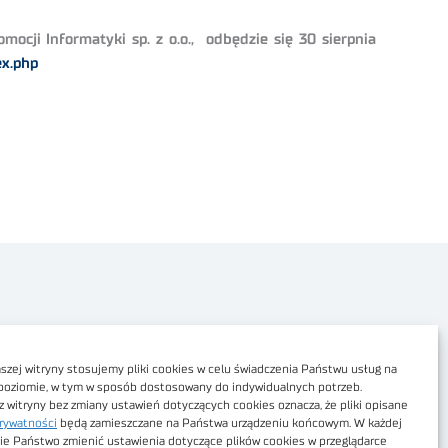
cji Informatyki sp. z o.o., odbędzie się 30 sierpnia
ex.php
Polityka prywatności
Dostępność cyfrowa
zej witryny stosujemy pliki cookies w celu świadczenia Państwu usług na
poziomie, w tym w sposób dostosowany do indywidualnych potrzeb.
Regulamin Portalu
z witryny bez zmiany ustawień dotyczących cookies oznacza, że pliki opisane
rywatności
będą zamieszczane na Państwa urządzeniu końcowym. W każdej
Regulamin sklepu
ie Państwo zmienić ustawienia dotyczące plików cookies w przeglądarce