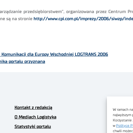
ządzanie przedsiębiorstwem”, organizowana przez Centrum Promo
ne są na stronie
http://www.cpi.com.pl/imprezy/2006/siwzp/ind
 i Komunikacji dla Europy Wschodniej LOGTRANS 2006
nika portalu przyznana
Kontakt z redakcją
W ramach nas
najwyższym 
O Mediach Logistyka
Korzystanie 
w
Polityce P
Statystyki portalu
chwili możec