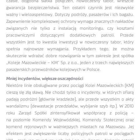
czasie, dogodna siatka połączeń, nowoczesny tabor, wreszcie
gwarancja bezpieczeństwa. Ten ostatni czynnik jest niezwykle
ważny i wieloaspektowy. Dotyczy podróży, pasażerów i ich bagażu.
Zapewnienie kompleksowej ochrony wymaga znacznych nakładów
związanych nie tylko z instalacją monitoringu, czy kosztami
pracowniczymi dotyczącymi dodatkowych patroli. Przede
wszystkim jest to kwestia inwestycji w nowoczesny tabor, który
spełnia najnowsze wymagania. Przykładem tego, że można
skutecznie wdrażać dobre rozwiązania w tym zakresie jest spółka
„Koleje Mazowieckie – KM” Sp. z o.o., jeden z trzech największych
pasażerskich przewoźników kolejowych w Polsce.
Mniej incydentów, większe oszczędności
Niektóre linie obsługiwane przez pociągi Kolei Mazowieckich (KM)
cieszą się złą sławą. Nie chodzi tylko o incydenty, w których ofiarą
padają podróżni (głównie kradzieże), ale przede wszystkim o akty
wandalizmu (dewastacje przedziałów, wybijanie szyb itp.). W 2010
roku Zarząd Spółki zintensyfikował współpracę z policją –
na poziomie Komendy Wojewódzkiej, Komendy Stołecznej oraz
komend rejonowych w ważniejszych miastach na Mazowszu. Jej
efektem jest zwiększenie liczby policyjnych patroli w pociągach