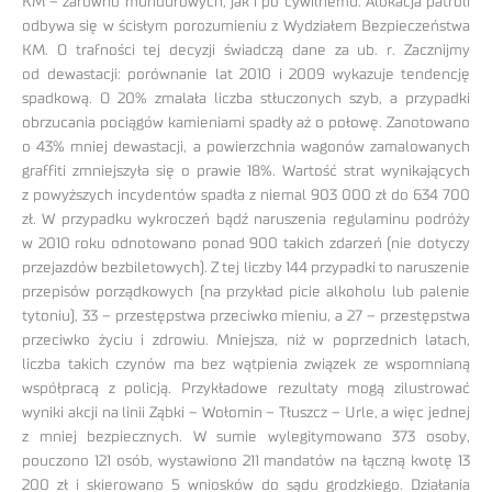
KM – zarówno mundurowych, jak i po cywilnemu. Alokacja patroli
odbywa się w ścisłym porozumieniu z Wydziałem Bezpieczeństwa
KM. O trafności tej decyzji świadczą dane za ub. r. Zacznijmy
od dewastacji: porównanie lat 2010 i 2009 wykazuje tendencję
spadkową. O 20% zmalała liczba stłuczonych szyb, a przypadki
obrzucania pociągów kamieniami spadły aż o połowę. Zanotowano
o 43% mniej dewastacji, a powierzchnia wagonów zamalowanych
graffiti zmniejszyła się o prawie 18%. Wartość strat wynikających
z powyższych incydentów spadła z niemal 903 000 zł do 634 700
zł. W przypadku wykroczeń bądź naruszenia regulaminu podróży
w 2010 roku odnotowano ponad 900 takich zdarzeń (nie dotyczy
przejazdów bezbiletowych). Z tej liczby 144 przypadki to naruszenie
przepisów porządkowych (na przykład picie alkoholu lub palenie
tytoniu), 33 – przestępstwa przeciwko mieniu, a 27 – przestępstwa
przeciwko życiu i zdrowiu. Mniejsza, niż w poprzednich latach,
liczba takich czynów ma bez wątpienia związek ze wspomnianą
współpracą z policją. Przykładowe rezultaty mogą zilustrować
wyniki akcji na linii Ząbki – Wołomin – Tłuszcz – Urle, a więc jednej
z mniej bezpiecznych. W sumie wylegitymowano 373 osoby,
pouczono 121 osób, wystawiono 211 mandatów na łączną kwotę 13
200 zł i skierowano 5 wniosków do sądu grodzkiego. Działania