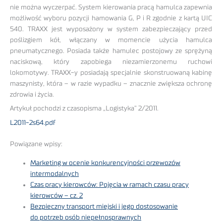
nie można wyczerpać. System kierowania pracą hamulca zapewnia
możliwość wyboru pozycji hamowania G, P i R zgodnie z kartą UIC
540. TRAXX jest wyposażony w system zabezpieczający przed
poślizgiem kół, włączany w momencie użycia hamulca
pneumatycznego. Posiada także hamulec postojowy ze sprężyną
naciskową, który zapobiega niezamierzonemu ruchowi
lokomotywy. TRAXX-y posiadają specjalnie skonstruowaną kabinę
maszynisty, która – w razie wypadku – znacznie zwiększa ochronę
zdrowia i życia.
Artykuł pochodzi z czasopisma „Logistyka” 2/2011.
L2011-2s64.pdf
Powiązane wpisy:
Marketing w ocenie konkurencyjności przewozów
intermodalnych
Czas pracy kierowców: Pojęcia w ramach czasu pracy
kierowców – cz. 2
Bezpieczny transport miejski i jego dostosowanie
do potrzeb osób niepełnosprawnych