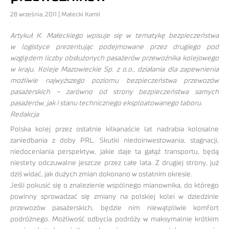
28 września, 2011 | Małecki Kamil
Artykuł K. Małeckiego wpisuje się w tematykę bezpieczeństwa
w logistyce prezentując podejmowane przez drugiego pod
względem liczby obsłużonych pasażerów przewoźnika kolejowego
w kraju, Koleje Mazowieckie Sp. z o.o., działania dla zapewnienia
możliwie najwyższego poziomu bezpieczeństwa przewozów
pasażerskich – zarówno od strony bezpieczeństwa samych
pasażerów, jak i stanu technicznego eksploatowanego taboru.
Redakcja
Polska kolej przez ostatnie kilkanaście lat nadrabia kolosalne
zaniedbania z doby PRL. Skutki niedoinwestowania, stagnacji,
niedoceniania perspektyw, jakie daje ta gałąź transportu, będą
niestety odczuwalne jeszcze przez całe lata. Z drugiej strony, już
dziś widać, jak dużych zmian dokonano w ostatnim okresie.
Jeśli pokusić się o znalezienie wspólnego mianownika, do którego
powinny sprowadzać się zmiany na polskiej kolei w dziedzinie
przewozów pasażerskich, będzie nim niewątpliwie komfort
podróżnego. Możliwość odbycia podróży w maksymalnie krótkim