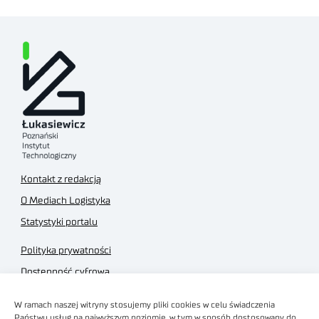
Kontakt z redakcją
O Mediach Logistyka
Statystyki portalu
Polityka prywatności
Dostępność cyfrowa
Regulamin Portalu
W ramach naszej witryny stosujemy pliki cookies w celu świadczenia
Regulamin sklepu
Państwu usług na najwyższym poziomie, w tym w sposób dostosowany do