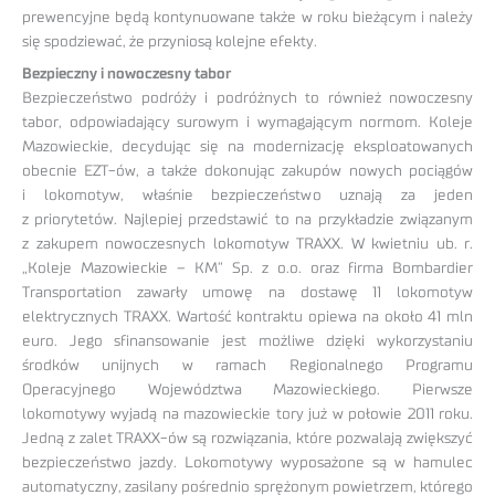
prewencyjne będą kontynuowane także w roku bieżącym i należy
się spodziewać, że przyniosą kolejne efekty.
Bezpieczny i nowoczesny tabor
Bezpieczeństwo podróży i podróżnych to również nowoczesny
tabor, odpowiadający surowym i wymagającym normom. Koleje
Mazowieckie, decydując się na modernizację eksploatowanych
obecnie EZT-ów, a także dokonując zakupów nowych pociągów
i lokomotyw, właśnie bezpieczeństwo uznają za jeden
z priorytetów. Najlepiej przedstawić to na przykładzie związanym
z zakupem nowoczesnych lokomotyw TRAXX. W kwietniu ub. r.
„Koleje Mazowieckie – KM” Sp. z o.o. oraz firma Bombardier
Transportation zawarły umowę na dostawę 11 lokomotyw
elektrycznych TRAXX. Wartość kontraktu opiewa na około 41 mln
euro. Jego sfinansowanie jest możliwe dzięki wykorzystaniu
środków unijnych w ramach Regionalnego Programu
Operacyjnego Województwa Mazowieckiego. Pierwsze
lokomotywy wyjadą na mazowieckie tory już w połowie 2011 roku.
Jedną z zalet TRAXX-ów są rozwiązania, które pozwalają zwiększyć
bezpieczeństwo jazdy. Lokomotywy wyposażone są w hamulec
automatyczny, zasilany pośrednio sprężonym powietrzem, którego