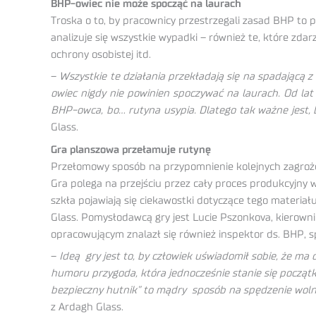
BHP-owiec nie może spocząć na laurach
Troska o to, by pracownicy przestrzegali zasad BHP to
analizuje się wszystkie wypadki – również te, które zda
ochrony osobistej itd.
–
Wszystkie te działania przekładają się na spadającą
owiec nigdy nie powinien spoczywać na laurach. Od la
BHP-owca, bo… rutyna usypia. Dlatego tak ważne jest,
Glass.
Gra planszowa przełamuje rutynę
Przełomowy sposób na przypomnienie kolejnych zagrożeń 
Gra polega na przejściu przez cały proces produkcyjny 
szkła pojawiają się ciekawostki dotyczące tego materia
Glass. Pomysłodawcą gry jest Lucie Pszonkova, kierowni
opracowującym znalazł się również inspektor ds. BHP, sp
–
Ideą gry jest to, by człowiek uświadomił sobie, że ma 
humoru przygoda, która jednocześnie stanie się początkie
bezpieczny hutnik” to mądry sposób na spędzenie woln
z Ardagh Glass.