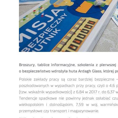
Broszury, tablice informacyjne, szkolenia z pierws
o bezpieczeństwo wdrożyła huta Ardagh Glass, której p
Polskie zakłady pracy są coraz bardziej bezpieczn
poszkodowanych w wypadkach przy pracy, czyli o 4,6 p
(tzw. wskaźnik wypadkowości) z 6,84 w 2017 r. do 6,37 
Tendencje spadkowe nie powinny jednak osłabiać czuj
wielkopolskim i dolnośląskim, 7,59 w woj. warmińs
przemysłowe czy transport i magazynowanie.