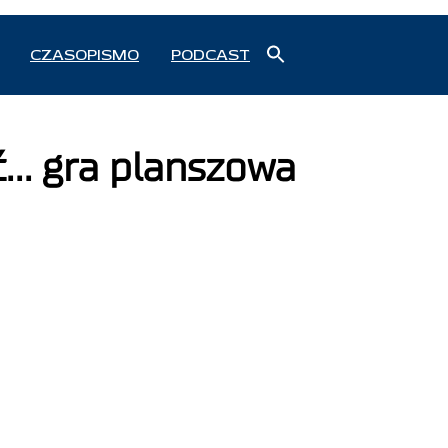
Search
CZASOPISMO
PODCAST
for:
Search Button
ć… gra planszowa