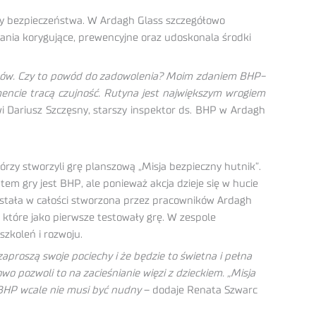
awy bezpieczeństwa. W Ardagh Glass szczegółowo
ałania korygujące, prewencyjne oraz udoskonala środki
ników. Czy to powód do zadowolenia? Moim zdaniem BHP-
encie tracą czujność. Rutyna jest największym wrogiem
 Dariusz Szczęsny, starszy inspektor ds. BHP w Ardagh
rzy stworzyli grę planszową „Misja bezpieczny hutnik”.
em gry jest BHP, ale ponieważ akcja dzieje się w hucie
została w całości stworzona przez pracowników Ardagh
 które jako pierwsze testowały grę. W zespole
szkoleń i rozwoju.
zaproszą swoje pociechy i że będzie to świetna i pełna
wo pozwoli to na zacieśnianie więzi z dzieckiem. „Misja
 BHP wcale nie musi być nudny
– dodaje Renata Szwarc