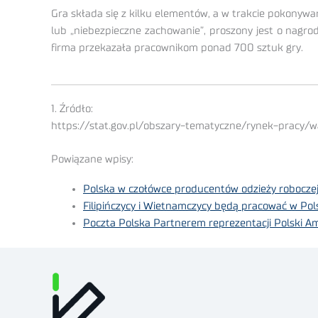
Gra składa się z kilku elementów, a w trakcie pokonyw
lub „niebezpieczne zachowanie”, proszony jest o nagrod
firma przekazała pracownikom ponad 700 sztuk gry.
1. Źródło:
https://stat.gov.pl/obszary-tematyczne/rynek-pracy/
Powiązane wpisy:
Polska w czołówce producentów odzieży robocze
Filipińczycy i Wietnamczycy będą pracować w Pol
Poczta Polska Partnerem reprezentacji Polski A