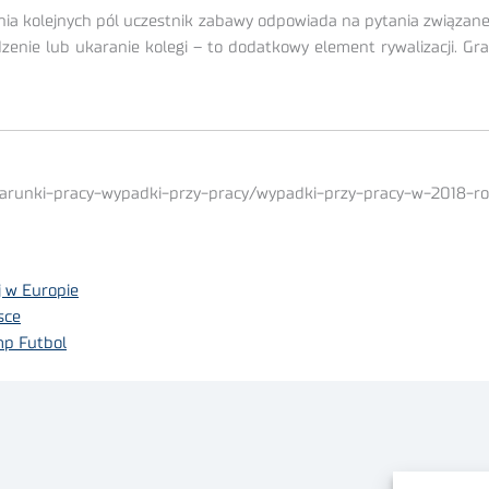
ania kolejnych pól uczestnik zabawy odpowiada na pytania związan
zenie lub ukaranie kolegi – to dodatkowy element rywalizacji. Gra
warunki-pracy-wypadki-przy-pracy/wypadki-przy-pracy-w-2018-ro
j w Europie
sce
mp Futbol