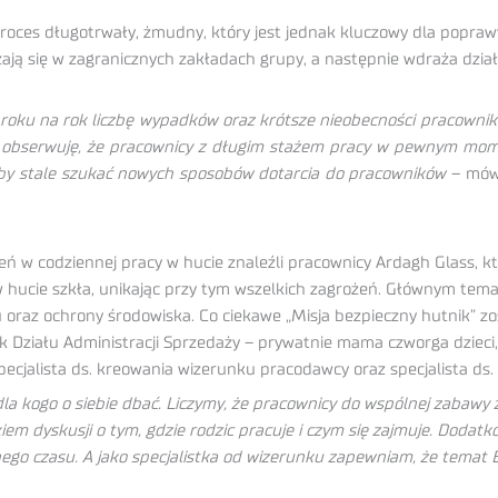
 proces długotrwały, żmudny, który jest jednak kluczowy dla popr
rzają się w zagranicznych zakładach grupy, a następnie wdraża dzi
 z roku na rok liczbę wypadków oraz krótsze nieobecności pracow
t obserwuję, że pracownicy z długim stażem pracy w pewnym mom
 by stale szukać nowych sposobów dotarcia do pracowników
– mówi
w codziennej pracy w hucie znaleźli pracownicy Ardagh Glass, któ
w hucie szkła, unikając przy tym wszelkich zagrożeń. Głównym temat
łu oraz ochrony środowiska. Co ciekawe „Misja bezpieczny hutnik” 
k Działu Administracji Sprzedaży – prywatnie mama czworga dzieci,
ecjalista ds. kreowania wizerunku pracodawcy oraz specjalista ds. 
dla kogo o siebie dbać. Liczymy, że pracownicy do wspólnej zabawy 
m dyskusji o tym, gdzie rodzic pracuje i czym się zajmuje. Dodatko
ego czasu. A jako specjalistka od wizerunku zapewniam, że temat