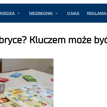
WIEDZA
NIEZBĘDNIK
O NAS
REKLAMA
bryce? Kluczem może by