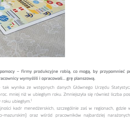
zej pomocy – firmy produkcyjne robią, co mogą, by przypomnieć
racownicy wymyślili i opracowali… grę planszową.
e – tak wynika ze wstępnych danych Głównego Urzędu Statystyc
roc. mniej niż w ubiegłym roku. Zmniejszyła się również liczba 
1
w roku ubiegłym.
ności kadr menedżerskich, szczególnie zaś w regionach, gdzie 
ko-mazurskim) oraz wśród pracowników najbardziej narażonych