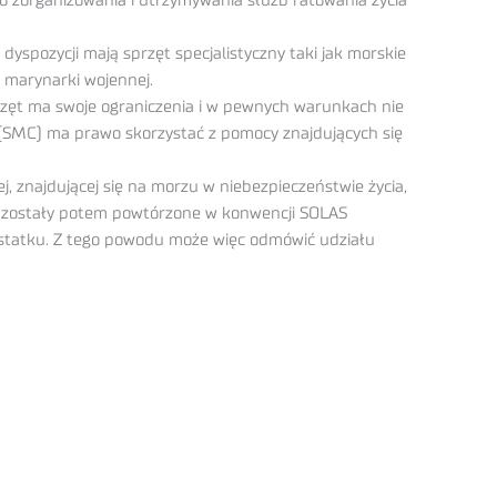
zorganizowania i utrzymywania służb ratowania życia
yspozycji mają sprzęt specjalistyczny taki jak morskie
e marynarki wojennej.
przęt ma swoje ograniczenia i w pewnych warunkach nie
ej (SMC) ma prawo skorzystać z pomocy znajdujących się
 znajdującej się na morzu w niebezpieczeństwie życia,
te zostały potem powtórzone w konwencji SOLAS
 statku. Z tego powodu może więc odmówić udziału