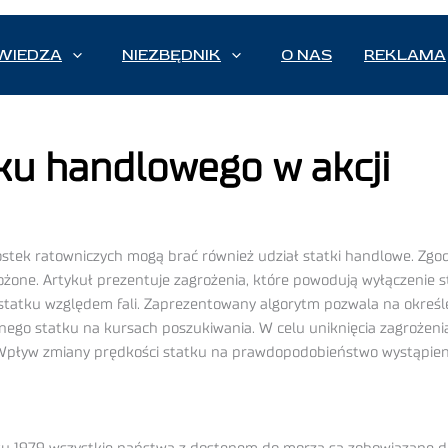
WIEDZA
NIEZBĘDNIK
O NAS
REKLAMA
ku handlowego w akcji
dnostek ratowniczych mogą brać również udział statki handlowe. Zg
rożone. Artykuł prezentuje zagrożenia, które powodują wyłączenie 
statku względem fali. Zaprezentowany algorytm pozwala na określ
go statku na kursach poszukiwania. W celu uniknięcia zagrożenia
. Wpływ zmiany prędkości statku na prawdopodobieństwo wystąpien