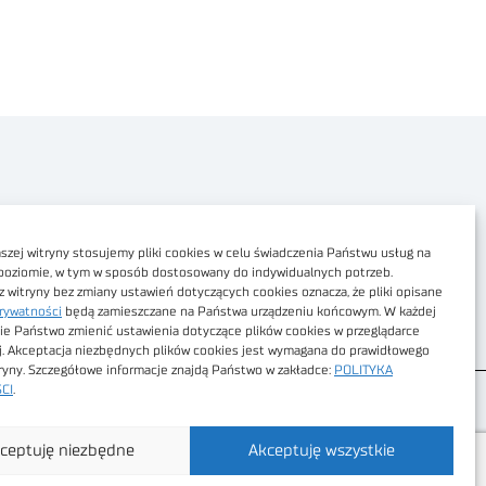
Polityka prywatności
Dostępność cyfrowa
zej witryny stosujemy pliki cookies w celu świadczenia Państwu usług na
poziomie, w tym w sposób dostosowany do indywidualnych potrzeb.
Regulamin Portalu
z witryny bez zmiany ustawień dotyczących cookies oznacza, że pliki opisane
rywatności
będą zamieszczane na Państwa urządzeniu końcowym. W każdej
Regulamin sklepu
ie Państwo zmienić ustawienia dotyczące plików cookies w przeglądarce
j. Akceptacja niezbędnych plików cookies jest wymagana do prawidłowego
tryny. Szczegółowe informacje znajdą Państwo w zakładce:
POLITYKA
CI
.
ceptuję niezbędne
Akceptuję wszystkie