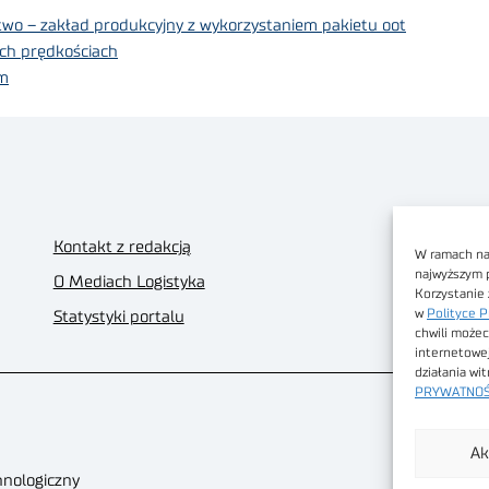
two – zakład produkcyjny z wykorzystaniem pakietu oot
ch prędkościach
ym
Kontakt z redakcją
W ramach nas
najwyższym 
O Mediach Logistyka
Korzystanie 
w
Polityce P
Statystyki portalu
chwili możec
internetowe
działania wi
PRYWATNOŚ
Ak
hnologiczny