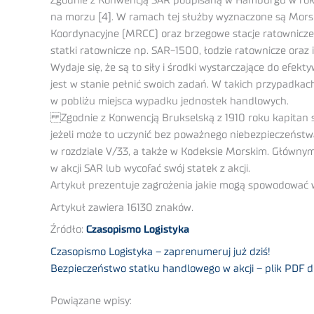
Zgodnie z Konwencją SAR podpisaną w Hamburgu w roku
na morzu [4]. W ramach tej służby wyznaczone są Mor
Koordynacyjne (MRCC) oraz brzegowe stacje ratownicze, w
statki ratownicze np. SAR-1500, łodzie ratownicze oraz
Wydaje się, że są to siły i środki wystarczające do ef
jest w stanie pełnić swoich zadań. W takich przypadkach
w pobliżu miejsca wypadku jednostek handlowych.
Zgodnie z Konwencją Brukselską z 1910 roku kapitan st
jeżeli może to uczynić bez poważnego niebezpieczeństw
w rozdziale V/33, a także w Kodeksie Morskim. Głównym
w akcji SAR lub wycofać swój statek z akcji.
Artykuł prezentuje zagrożenia jakie mogą spowodować wy
Artykuł zawiera 16130 znaków.
Źródło:
Czasopismo Logistyka
Czasopismo Logistyka – zaprenumeruj już dziś!
Bezpieczeństwo statku handlowego w akcji – plik PDF 
Powiązane wpisy: