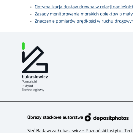
Optymalizacja dostaw drewna w relacji nadleśnic
Zasady monitorowania morskich obiektów o mały
Znaczenie pomiarów prędkości w ruchu drogow
Obrazy stockowe autorstwa
Sieć Badawcza Łukasiewicz - Poznański Instytut Tec