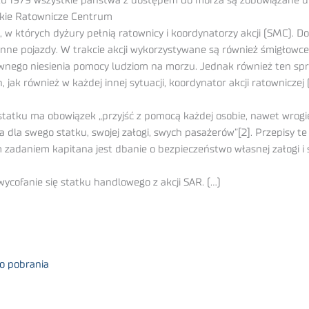
 1979 wszystkie państwa z dostępem do morza są zobowiązane do 
skie Ratownicze Centrum
 których dyżury pełnią ratownicy i koordynatorzy akcji (SMC). Do d
 inne pojazdy. W trakcie akcji wykorzystywane są również śmigłowc
ektywnego niesienia pomocy ludziom na morzu. Jednak również ten s
, jak również w każdej innej sytuacji, koordynator akcji ratownicz
atku ma obowiązek „przyjść z pomocą każdej osobie, nawet wrogiej,
a dla swego statku, swojej załogi, swych pasażerów”[2]. Przepisy 
 zadaniem kapitana jest dbanie o bezpieczeństwo własnej załogi i
cofanie się statku handlowego z akcji SAR. (…)
do pobrania