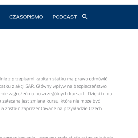
Search
CZASOPISMO
PODCAST
for:
Search Button
odnie z przepisami kapitan statku ma prawo odmówić
statku z akcji SAR. Główny wpływ na bezpieczeństwo
enie zagrożeń na poszczególnych kursach. Dzięki temu
 zalecana jest zmiana kursu, która nie może być
ia zostało zaprezentowane na przykładzie trzech