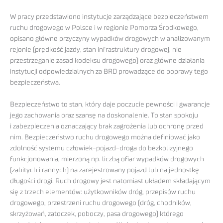
W pracy przedstawiono instytucje zarządzające bezpieczeństwem
ruchu drogowego w Polsce i w regionie Pomorza Środkowego,
opisano główne przyczyny wypadków drogowych w analizowanym
rejonie (prędkość jazdy, stan infrastruktury drogowej, nie
przestrzeganie zasad kodeksu drogowego) oraz główne działania
instytucji odpowiedzialnych za BRD prowadzące do poprawy tego
bezpieczeństwa.
Bezpieczeństwo to stan, który daje poczucie pewności i gwarancje
jego zachowania oraz szansę na doskonalenie. To stan spokoju
i zabezpieczenia oznaczający brak zagrożenia lub ochronę przed
nim. Bezpieczeństwo ruchu drogowego można definiować jako
zdolność systemu człowiek-pojazd-droga do bezkolizyjnego
funkcjonowania, mierzoną np. liczbą ofiar wypadków drogowych
(zabitych i rannych) na zarejestrowany pojazd lub na jednostkę
długości drogi. Ruch drogowy jest natomiast układem składającym
się z trzech elementów: użytkowników dróg, przepisów ruchu
drogowego, przestrzeni ruchu drogowego (dróg, chodników,
skrzyżowań, zatoczek, poboczy, pasa drogowego) którego