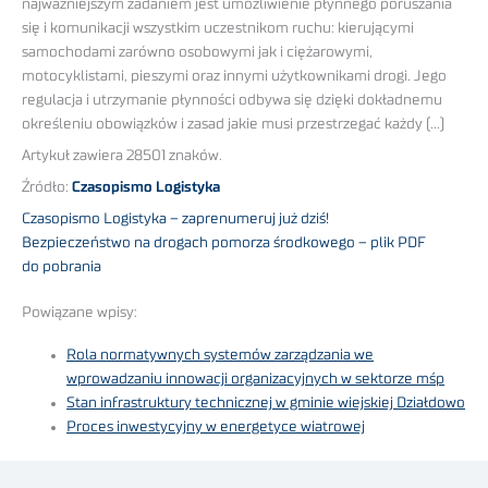
najważniejszym zadaniem jest umożliwienie płynnego poruszania
się i komunikacji wszystkim uczestnikom ruchu: kierującymi
samochodami zarówno osobowymi jak i ciężarowymi,
motocyklistami, pieszymi oraz innymi użytkownikami drogi. Jego
regulacja i utrzymanie płynności odbywa się dzięki dokładnemu
określeniu obowiązków i zasad jakie musi przestrzegać każdy (…)
Artykuł zawiera 28501 znaków.
Źródło:
Czasopismo Logistyka
Czasopismo Logistyka – zaprenumeruj już dziś!
Bezpieczeństwo na drogach pomorza środkowego – plik PDF
do pobrania
Powiązane wpisy:
Rola normatywnych systemów zarządzania we
wprowadzaniu innowacji organizacyjnych w sektorze mśp
Stan infrastruktury technicznej w gminie wiejskiej Działdowo
Proces inwestycyjny w energetyce wiatrowej