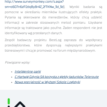
http://www.surveymonkey.com/s.aspx?
sm=o6O7n6zP2dqBy8r4Z_2fTKNw_3d_3d
). Wyniki badania są
pomocne w określaniu mierników ilustrujących efekty praktyk.
Pytania są skierowane do menedżerów, którzy chcą udzielić
informacji w zakresie stosowanych metod pomiaru. Uzyskane
informacje są traktowane jako poufne. Żaden respondent nie jest
identyfikowany wg przesłanych danych.
Zespół badawczy projektu BestLog zaprasza do współpracy
przedsiębiorstwa, które dysponują najlepszymi praktykami
biznesowymi i chcą je promować na forum międzynarodowym.
Powiązane wpisy:
Inteligentne parki
C.Hartwig Gdynia SA korzysta z giełdy ładunków Teleroute
Nowa specjalność w Wyższej Szkole Logistyki