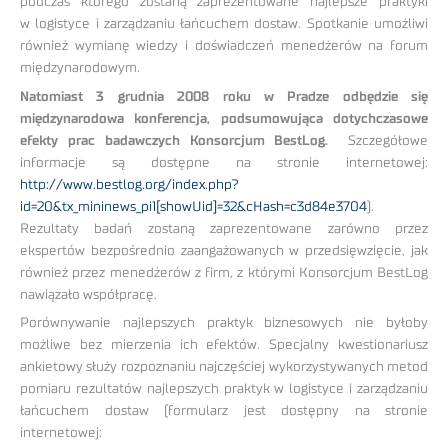
podczas którego zostaną zaprezentowane najlepsze praktyki
w logistyce i zarządzaniu łańcuchem dostaw. Spotkanie umożliwi
również wymianę wiedzy i doświadczeń menedżerów na forum
międzynarodowym.
Natomiast 3 grudnia 2008 roku w Pradze odbędzie się
międzynarodowa konferencja, podsumowująca dotychczasowe
efekty prac badawczych Konsorcjum BestLog.
Szczegółowe
informacje są dostępne na stronie internetowej:
http://www.bestlog.org/index.php?
id=20&tx_mininews_pi1[showUid]=32&cHash=c3d84e3704
).
Rezultaty badań zostaną zaprezentowane zarówno przez
ekspertów bezpośrednio zaangażowanych w przedsięwzięcie, jak
również przez menedżerów z firm, z którymi Konsorcjum BestLog
nawiązało współpracę.
Porównywanie najlepszych praktyk biznesowych nie byłoby
możliwe bez mierzenia ich efektów. Specjalny kwestionariusz
ankietowy służy rozpoznaniu najczęściej wykorzystywanych metod
pomiaru rezultatów najlepszych praktyk w logistyce i zarządzaniu
łańcuchem dostaw (formularz jest dostępny na stronie
internetowej: