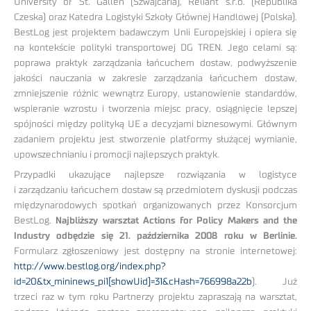
University of St. Gallen (Szwajcaria), Reliant s.r.o. (Republika
Czeska) oraz Katedra Logistyki Szkoły Głównej Handlowej (Polska).
BestLog jest projektem badawczym Unii Europejskiej i opiera się
na kontekście polityki transportowej DG TREN. Jego celami są:
poprawa praktyk zarządzania łańcuchem dostaw, podwyższenie
jakości nauczania w zakresie zarządzania łańcuchem dostaw,
zmniejszenie różnic wewnątrz Europy, ustanowienie standardów,
wspieranie wzrostu i tworzenia miejsc pracy, osiągnięcie lepszej
spójności między polityką UE a decyzjami biznesowymi. Głównym
zadaniem projektu jest stworzenie platformy służącej wymianie,
upowszechnianiu i promocji najlepszych praktyk.
Przypadki ukazujące najlepsze rozwiązania w logistyce
i zarządzaniu łańcuchem dostaw są przedmiotem dyskusji podczas
międzynarodowych spotkań organizowanych przez Konsorcjum
BestLog.
Najbliższy warsztat Actions for Policy Makers and the
Industry odbędzie się 21. października 2008 roku w Berlinie.
Formularz zgłoszeniowy jest dostępny na stronie internetowej:
http://www.bestlog.org/index.php?
id=20&tx_mininews_pi1[showUid]=31&cHash=766998a22b
). Już
trzeci raz w tym roku Partnerzy projektu zapraszają na warsztat,