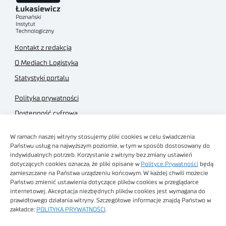
Kontakt z redakcją
O Mediach Logistyka
Statystyki portalu
Polityka prywatności
Dostępność cyfrowa
Regulamin Portalu
W ramach naszej witryny stosujemy pliki cookies w celu świadczenia
Regulamin sklepu
Państwu usług na najwyższym poziomie, w tym w sposób dostosowany do
indywidualnych potrzeb. Korzystanie z witryny bez zmiany ustawień
dotyczących cookies oznacza, że pliki opisane w
Polityce Prywatności
będą
zamieszczane na Państwa urządzeniu końcowym. W każdej chwili możecie
Państwo zmienić ustawienia dotyczące plików cookies w przeglądarce
internetowej. Akceptacja niezbędnych plików cookies jest wymagana do
Obrazy stockowe
prawidłowego działania witryny. Szczegółowe informacje znajdą Państwo w
autorstwa
zakładce:
POLITYKA PRYWATNOŚCI
.