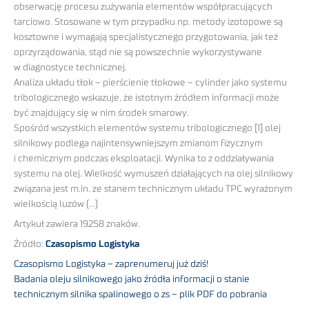
obserwację procesu zużywania elementów współpracujących
tarciowo. Stosowane w tym przypadku np. metody izotopowe są
kosztowne i wymagają specjalistycznego przygotowania, jak też
oprzyrządowania, stąd nie są powszechnie wykorzystywane
w diagnostyce technicznej.
Analiza układu tłok – pierścienie tłokowe – cylinder jako systemu
tribologicznego wskazuje, że istotnym źródłem informacji może
być znajdujący się w nim środek smarowy.
Spośród wszystkich elementów systemu tribologicznego [1] olej
silnikowy podlega najintensywniejszym zmianom fizycznym
i chemicznym podczas eksploatacji. Wynika to z oddziaływania
systemu na olej. Wielkość wymuszeń działających na olej silnikowy
związana jest m.in. ze stanem technicznym układu TPC wyrażonym
wielkością luzów (…)
Artykuł zawiera 19258 znaków.
Źródło:
Czasopismo Logistyka
Czasopismo Logistyka – zaprenumeruj już dziś!
Badania oleju silnikowego jako źródła informacji o stanie
technicznym silnika spalinowego o zs – plik PDF do pobrania