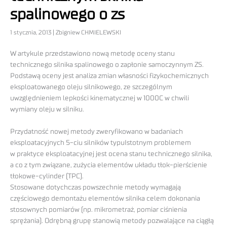
spalinowego o zs
1 stycznia, 2013 | Zbigniew CHMIELEWSKI
W artykule przedstawiono nową metodę oceny stanu
technicznego silnika spalinowego o zapłonie samoczynnym ZS.
Podstawą oceny jest analiza zmian własności fizykochemicznych
eksploatowanego oleju silnikowego, ze szczególnym
uwzględnieniem lepkości kinematycznej w 1000C w chwili
wymiany oleju w silniku.
Przydatność nowej metody zweryfikowano w badaniach
eksploatacyjnych 5-ciu silników typuIstotnym problemem
w praktyce eksploatacyjnej jest ocena stanu technicznego silnika,
a co z tym związane, zużycia elementów układu tłok-pierścienie
tłokowe-cylinder (TPC).
Stosowane dotychczas powszechnie metody wymagają
częściowego demontażu elementów silnika celem dokonania
stosownych pomiarów (np. mikrometraż, pomiar ciśnienia
sprężania). Odrębną grupę stanowią metody pozwalające na ciągłą