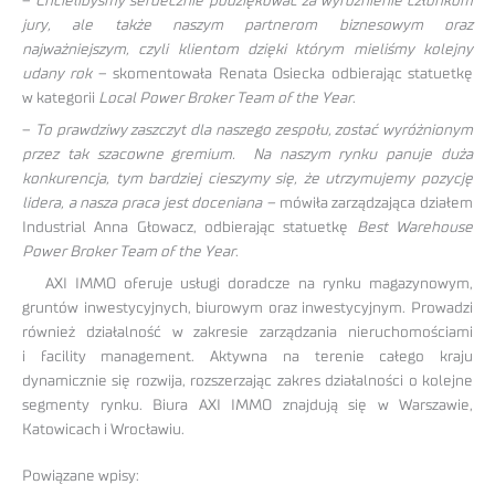
–
Chcielibyśmy serdecznie podziękować za wyróżnienie członkom
jury, ale także naszym partnerom biznesowym oraz
najważniejszym, czyli klientom dzięki którym mieliśmy kolejny
udany rok
– skomentowała Renata Osiecka odbierając statuetkę
w kategorii
Local Power Broker Team of the Year
.
–
To prawdziwy zaszczyt dla naszego zespołu, zostać wyróżnionym
przez tak szacowne gremium. Na naszym rynku panuje duża
konkurencja, tym bardziej cieszymy się, że utrzymujemy pozycję
lidera, a nasza praca jest doceniana –
mówiła zarządzająca działem
Industrial Anna Głowacz, odbierając statuetkę
Best Warehouse
Power Broker Team of the Year
.
AXI IMMO oferuje usługi doradcze na rynku magazynowym,
gruntów inwestycyjnych, biurowym oraz inwestycyjnym. Prowadzi
również działalność w zakresie zarządzania nieruchomościami
i facility management. Aktywna na terenie całego kraju
dynamicznie się rozwija, rozszerzając zakres działalności o kolejne
segmenty rynku. Biura AXI IMMO znajdują się w Warszawie,
Katowicach i Wrocławiu.
Powiązane wpisy: