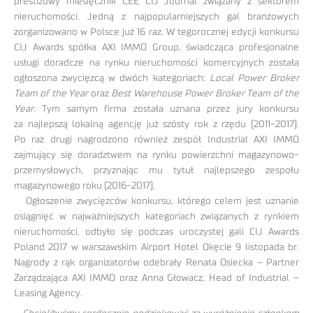
prestiżowy miesięcznik CEE CIJ Journal związany z sektorem
nieruchomości. Jedną z najpopularniejszych gal branżowych
zorganizowano w Polsce już 16 raz. W tegorocznej edycji konkursu
CIJ Awards spółka AXI IMMO Group, świadcząca profesjonalne
usługi doradcze na rynku nieruchomości komercyjnych została
ogłoszona zwycięzcą w dwóch kategoriach:
Local Power Broker
Team of the Year
oraz
Best Warehouse Power Broker Team of the
Year
. Tym samym firma została uznana przez jury konkursu
za najlepszą lokalną agencję już szósty rok z rzędu (2011-2017).
Po raz drugi nagrodzono również zespół Industrial AXI IMMO
zajmujący się doradztwem na rynku powierzchni magazynowo-
przemysłowych, przyznając mu tytuł najlepszego zespołu
magazynowego roku (2016-2017).
Ogłoszenie zwycięzców konkursu, którego celem jest uznanie
osiągnięć w najważniejszych kategoriach związanych z rynkiem
nieruchomości, odbyło się podczas uroczystej gali CIJ Awards
Poland 2017 w warszawskim Airport Hotel Okęcie 9 listopada br.
Nagrody z rąk organizatorów odebrały Renata Osiecka – Partner
Zarządzająca AXI IMMO oraz Anna Głowacz, Head of Industrial –
Leasing Agency.