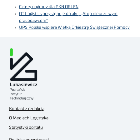
Cztery nagrody dla PKN ORLEN
OT Logistics przystępuje do akcji „Stop nieuczciwym
pracodawcom”
UPS Polska wspiera Wielką Orkiestrę Świątecznej Pomocy
Kontakt z redakcją
O Mediach Logistyka
Statystyki portalu