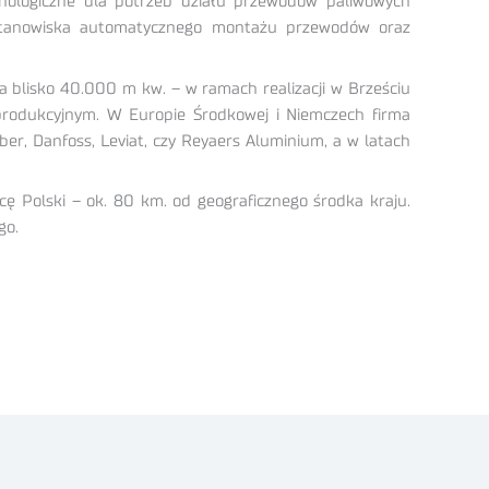
nologiczne dla potrzeb działu przewodów paliwowych
ę stanowiska automatycznego montażu przewodów oraz
a blisko 40.000 m kw. – w ramach realizacji w Brześciu
 produkcyjnym. W Europie Środkowej i Niemczech firma
er, Danfoss, Leviat, czy Reyaers Aluminium, a w latach
ę Polski – ok. 80 km. od geograficznego środka kraju.
go.