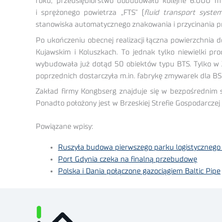
roku, przedsiębiorstwo dobudowało kolejne 6.000 m
i sprężonego powietrza „FTS” (
fluid transport syste
stanowiska automatycznego znakowania i przycinania 
Po ukończeniu obecnej realizacji łączna powierzchnia 
Kujawskim i Koluszkach. To jednak tylko niewielki p
wybudowała już dotąd 50 obiektów typu BTS. Tylko w 20
poprzednich dostarczyła m.in. fabrykę zmywarek dla BS
Zakład firmy Kongbserg znajduje się w bezpośrednim s
Ponadto położony jest w Brzeskiej Strefie Gospodarcz
Powiązane wpisy:
Ruszyła budowa pierwszego parku logistycznego
Port Gdynia czeka na finalną przebudowę
Polska i Dania połączone gazociągiem Baltic Pipe