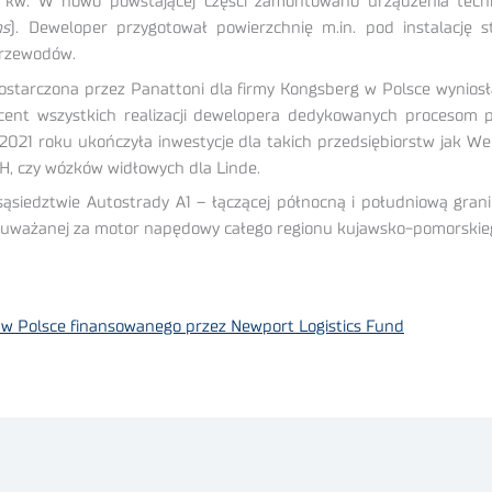
 kw. W nowo powstającej części zamontowano urządzenia tech
ms
). Deweloper przygotował powierzchnię m.in. pod instalacj
przewodów.
dostarczona przez Panattoni dla firmy Kongsberg w Polsce wyniosł
rocent wszystkich realizacji dewelopera dedykowanych procesom
21 roku ukończyła inwestycje dla takich przedsiębiorstw jak Web
H, czy wózków widłowych dla Linde.
ąsiedztwie Autostrady A1 – łączącej północną i południową granic
ej uważanej za motor napędowy całego regionu kujawsko-pomorskie
 w Polsce finansowanego przez Newport Logistics Fund