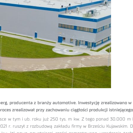
rg, producenta z branży automotive. Inwestycję zrealizowano w B
roces zrealizował przy zachowaniu ciągłości produkcji istniejącego
sce w tym i ub. roku już 250 tys. m kw. Z tego ponad 30.000 m 
2021 r. ruszył z rozbudową zakładu firmy w Brześciu Kujawskim.