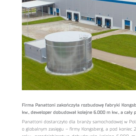
Firma Panattoni zakończyła rozbudowę fabryki Kongsbe
kw., deweloper dobudował kolejne 6.000 m kw., a cały p
Panattoni dostarczyło dla branży samochodowej w Pol
o globalnym zasięgu – firmy Kongsberg, a pod koniec 