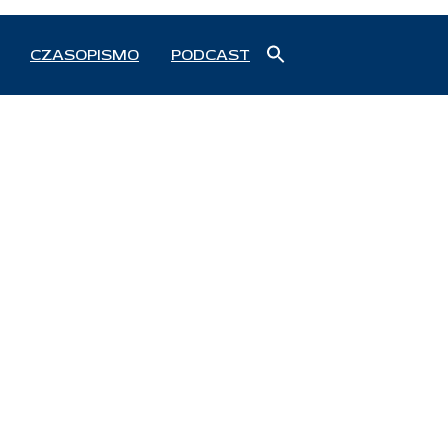
Search
CZASOPISMO
PODCAST
for:
Search Button