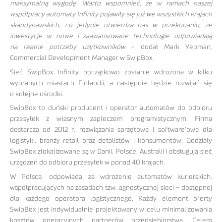
maksymalną wygodę. Warto wspomnieć, że w ramach naszej
współpracy automaty Infinity pojawiły się już we wszystkich krajach
skandynawskich, co jedynie utwierdza nas w przekonaniu, że
inwestycje w nowe i zaawansowane technologie odpowiadają
na realne potrzeby użytkowników
– dodał Mark Yeoman,
Commercial Development Manager w SwipBox.
Sieć SwipBox Infinity początkowo zostanie wdrożona w kilku
wybranych miastach Finlandii, a następnie będzie rozwijać się
o kolejne ośrodki.
SwipBox to duński producent i operator automatów do odbioru
przesyłek z własnym zapleczem programistycznym. Firma
dostarcza od 2012 r. rozwiązania sprzętowe i software’owe dla
logistyki, branży retail oraz detalistów i konsumentów. Oddziały
SwipBox zlokalizowane są w Danii, Polsce, Australii i obsługują sieć
urządzeń do odbioru przesyłek w ponad 40 krajach.
W Polsce, odpowiada za wdrożenie automatów kurierskich,
współpracujących na zasadach tzw. agnostycznej sieci – dostępnej
dla każdego operatora logistycznego. Każdy element oferty
SwipBox jest indywidualnie projektowany w celu minimalizowania
kosztów operacyjnych partnerów przedsiębiorstwa. Celem