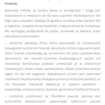
Finlandii.
Automaty Infinity są bardzo łatwe w konfiguracji i mogą być
instalowane w miejscach do tej pory zupełnie niedostępnych dla
tego typu urządzeń. Działają 24 godziny na dobę przez siedem dni
w tygodniu. Urządzenia są niewielkie i mają konstrukcję modułową.
Nie wymagają podłączenia do prądu, ponieważ są zasilane przez
wbudowany akumulator.
–
Jesteśmy pierwszą firmą, która wprowadza to innowacyjne
rozwiązanie na terenie Finlandii. Automaty Infinity mają wiele zalet,
które finalnie przekładają się na komfort nie tylko użytkowników
końcowych, ale również kurierów dostarczających paczki. Ich
modułowa konstrukcja pozwala umieszczać je w dowolnych
lokalizacjach, blisko miejsc zamieszkania. Odbiór przesyłek jeszcze
nigdy nie był tak wygodny. Największym plusem jest natomiast
możliwość bezdotykowej obsługi za pomocą intuicyjnej aplikacji, co
ma kluczowe znaczenie zwłaszcza w czasach pandemii –
powiedziała Johanna Starck, dyrektor generalna PostNord Finland.
–
Jesteśmy przekonani, że PostNord stworzy szeroką sieć
automatów zewnętrznych, zapewniając odbiorcom paczek