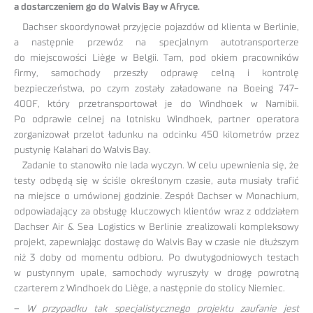
a dostarczeniem go do Walvis Bay w Afryce.
Dachser skoordynował przyjęcie pojazdów od klienta w Berlinie,
a następnie przewóz na specjalnym autotransporterze
do miejscowości Liège w Belgii. Tam, pod okiem pracowników
firmy, samochody przeszły odprawę celną i kontrolę
bezpieczeństwa, po czym zostały załadowane na Boeing 747-
400F, który przetransportował je do Windhoek w Namibii.
Po odprawie celnej na lotnisku Windhoek, partner operatora
zorganizował przelot ładunku na odcinku 450 kilometrów przez
pustynię Kalahari do Walvis Bay.
Zadanie to stanowiło nie lada wyczyn. W celu upewnienia się, że
testy odbędą się w ściśle określonym czasie, auta musiały trafić
na miejsce o umówionej godzinie. Zespół Dachser w Monachium,
odpowiadający za obsługę kluczowych klientów wraz z oddziałem
Dachser Air & Sea Logistics w Berlinie zrealizowali kompleksowy
projekt, zapewniając dostawę do Walvis Bay w czasie nie dłuższym
niż 3 doby od momentu odbioru. Po dwutygodniowych testach
w pustynnym upale, samochody wyruszyły w drogę powrotną
czarterem z Windhoek do Liège, a następnie do stolicy Niemiec.
–
W przypadku tak specjalistycznego projektu zaufanie jest