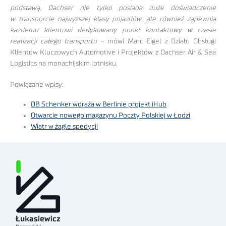
podstawą. Dachser nie tylko posiada duże doświadczenie
w transporcie najwyższej klasy pojazdów, ale również zapewnia
każdemu klientowi dedykowany punkt kontaktowy w czasie
realizacji całego transportu
– mówi Marc Eigel z Działu Obsługi
Klientów Kluczowych Automotive i Projektów z Dachser Air & Sea
Logistics na monachijskim lotnisku.
Powiązane wpisy:
DB Schenker wdraża w Berlinie projekt iHub
Otwarcie nowego magazynu Poczty Polskiej w Łodzi
Wiatr w żagle spedycji