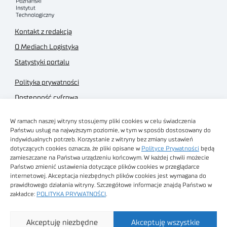
Kontakt z redakcją
O Mediach Logistyka
Statystyki portalu
Polityka prywatności
Dostępność cyfrowa
Regulamin Portalu
W ramach naszej witryny stosujemy pliki cookies w celu świadczenia
Regulamin sklepu
Państwu usług na najwyższym poziomie, w tym w sposób dostosowany do
indywidualnych potrzeb. Korzystanie z witryny bez zmiany ustawień
dotyczących cookies oznacza, że pliki opisane w
Polityce Prywatności
będą
zamieszczane na Państwa urządzeniu końcowym. W każdej chwili możecie
Państwo zmienić ustawienia dotyczące plików cookies w przeglądarce
internetowej. Akceptacja niezbędnych plików cookies jest wymagana do
Obrazy stockowe
prawidłowego działania witryny. Szczegółowe informacje znajdą Państwo w
autorstwa
zakładce:
POLITYKA PRYWATNOŚCI
.
Sieć Badawcza Łukasiewicz - Poznański Instytut
Akceptuję niezbędne
Akceptuję wszystkie
Technologiczny