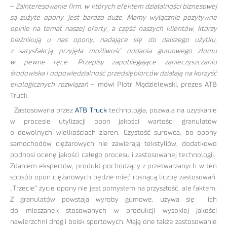
–
Zainteresowanie firm, w których efektem działalności biznesowej
są zużyte opony, jest bardzo duże, Mamy wyłącznie pozytywne
opinie na temat naszej oferty, a część naszych klientów, którzy
bieżnikują u nas opony, nadające się do dalszego użytku,
z satysfakcją przyjęła możliwość oddania gumowego złomu
w pewne ręce. Przepisy zapobiegające zanieczyszczaniu
środowiska i odpowiedzialność przedsiębiorców działają na korzyść
ekologicznych rozwiązań
– mówi Piotr Mądzielewski, prezes ATB
Truck.
Zastosowana przez
ATB Truck
technologia, pozwala na uzyskanie
w procesie utylizacji opon jakości wartości granulatów
o dowolnych wielkościach ziaren. Czystość surowca, bo opony
samochodów ciężarowych nie zawierają tekstyliów, dodatkowo
podnosi ocenę jakości całego procesu i zastosowanej technologii.
Zdaniem ekspertów, produkt pochodzący z przetwarzanych w ten
sposób opon ciężarowych będzie mieć rosnącą liczbę zastosowań.
„Trzecie” życie opony nie jest pomysłem na przyszłość, ale faktem.
Z granulatów powstają wyroby gumowe, używa się ich
do mieszanek stosowanych w produkcji wysokiej jakości
nawierzchni dróg i boisk sportowych. Mają one także zastosowanie