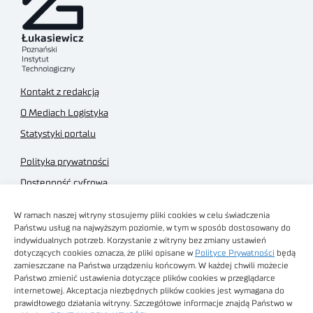
Kontakt z redakcją
O Mediach Logistyka
Statystyki portalu
Polityka prywatności
Dostępność cyfrowa
Regulamin Portalu
W ramach naszej witryny stosujemy pliki cookies w celu świadczenia
Regulamin sklepu
Państwu usług na najwyższym poziomie, w tym w sposób dostosowany do
indywidualnych potrzeb. Korzystanie z witryny bez zmiany ustawień
dotyczących cookies oznacza, że pliki opisane w
Polityce Prywatności
będą
zamieszczane na Państwa urządzeniu końcowym. W każdej chwili możecie
Państwo zmienić ustawienia dotyczące plików cookies w przeglądarce
internetowej. Akceptacja niezbędnych plików cookies jest wymagana do
Obrazy stockowe
prawidłowego działania witryny. Szczegółowe informacje znajdą Państwo w