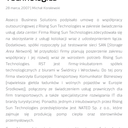
28 marca, 2007 | Michał Koralewski
Asseco Business Solutions podpisało umowę o współpracy
outsourcingowej z Rising Sun Technologies w zakresie świadczenia
usług
data center
. Firma Rising Sun Technologies zdecydowała się
na skorzystanie z usługi kolokacji wraz z udostepnieniem łącza.
Dodatkowo, spółki rozpoczęły już testowanie sieci SAN (
Storage
Area Network
). W przyszłości firmy planują poszerzenie zakresu
współpracy i jej rozwój wraz ze wzrostem potrzeb Rising Sun
Technologies. RST jest firmą-inkubatorem spółek
technologicznych z biurami w Świdnicy i Wrocławiu. Do tej pory
firma stworzyła Europejski Transportowy Komunikator Biznesowy
(najwieksza giełda ładunków i wolnych pojazdów w Europie
Środkowej), połączony ze świadczeniem usług prawniczych dla
firm transportowych, a także specjalistyczne rozwiązania IT dla
branży turystycznej. Ponadto, jednym z inkubowanych przez Rising
Sun Technologies przedsiębiorstw jest NATEO Sp. z o.o., które
zajmuje się produkcją pomp ciepła oraz sterowników
przemysłowych.