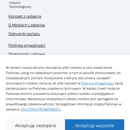
Kontakt z redakcją
O Mediach Logistyka
Statystyki portalu
Polityka prywatności
Dostępność cyfrowa
Regulamin Portalu
W ramach naszej witryny stosujemy pliki cookies w celu świadczenia
Regulamin sklepu
Państwu usług na najwyższym poziomie, w tym w sposób dostosowany do
indywidualnych potrzeb. Korzystanie z witryny bez zmiany ustawień
dotyczących cookies oznacza, że pliki opisane w
Polityce Prywatności
będą
zamieszczane na Państwa urządzeniu końcowym. W każdej chwili możecie
Państwo zmienić ustawienia dotyczące plików cookies w przeglądarce
internetowej. Akceptacja niezbędnych plików cookies jest wymagana do
Obrazy stockowe
prawidłowego działania witryny. Szczegółowe informacje znajdą Państwo w
autorstwa
zakładce:
POLITYKA PRYWATNOŚCI
.
Sieć Badawcza Łukasiewicz - Poznański Instytut
Akceptuję niezbędne
Akceptuję wszystkie
Technologiczny