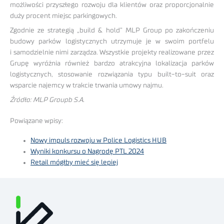
możliwości przyszłego rozwoju dla klientów oraz proporcjonalnie
duży procent miejsc parkingowych.
Zgodnie ze strategią „build & hold” MLP Group po zakończeniu
budowy parków logistycznych utrzymuje je w swoim portfelu
i samodzielnie nimi zarządza. Wszystkie projekty realizowane przez
Grupę wyróżnia również bardzo atrakcyjna lokalizacja parków
logistycznych, stosowanie rozwiązania typu built-to-suit oraz
wsparcie najemcy w trakcie trwania umowy najmu.
Źródło: MLP Groupb S.A.
Powiązane wpisy:
Nowy impuls rozwoju w Police Logistics HUB
Wyniki konkursu o Nagrodę PTL 2024
Retail mógłby mieć się lepiej