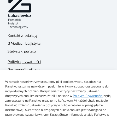
Kontakt z redakcją
O Mediach Logistyka
Statystyki portalu
Polityka prywatności
Dostępność cyfrowa
Regulamin Portalu
W ramach naszej witryny stosujemy pliki cookies w celu świadczenia
Regulamin sklepu
Państwu usług na najwyższym poziomie, w tym w sposób dostosowany do
indywidualnych potrzeb. Korzystanie z witryny bez zmiany ustawień
dotyczących cookies oznacza, że pliki opisane w
Polityce Prywatności
będą
zamieszczane na Państwa urządzeniu końcowym. W każdej chwili możecie
Państwo zmienić ustawienia dotyczące plików cookies w przeglądarce
internetowej. Akceptacja niezbędnych plików cookies jest wymagana do
Obrazy stockowe
prawidłowego działania witryny. Szczegółowe informacje znajdą Państwo w