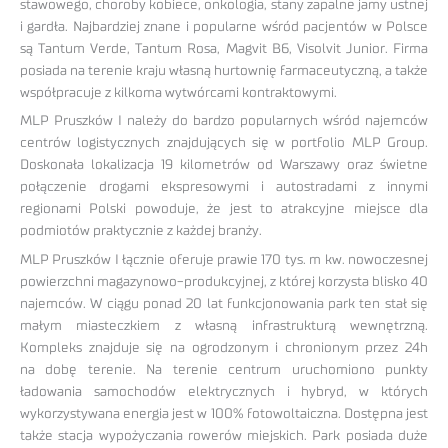
stawowego, choroby kobiece, onkologia, stany zapalne jamy ustnej
i gardła. Najbardziej znane i popularne wśród pacjentów w Polsce
są Tantum Verde, Tantum Rosa, Magvit B6, Visolvit Junior. Firma
posiada na terenie kraju własną hurtownię farmaceutyczną, a także
współpracuje z kilkoma wytwórcami kontraktowymi.
MLP Pruszków I należy do bardzo popularnych wśród najemców
centrów logistycznych znajdujących się w portfolio MLP Group.
Doskonała lokalizacja 19 kilometrów od Warszawy oraz świetne
połączenie drogami ekspresowymi i autostradami z innymi
regionami Polski powoduje, że jest to atrakcyjne miejsce dla
podmiotów praktycznie z każdej branży.
MLP Pruszków I łącznie oferuje prawie 170 tys. m kw. nowoczesnej
powierzchni magazynowo-produkcyjnej, z której korzysta blisko 40
najemców. W ciągu ponad 20 lat funkcjonowania park ten stał się
małym miasteczkiem z własną infrastrukturą wewnętrzną.
Kompleks znajduje się na ogrodzonym i chronionym przez 24h
na dobę terenie. Na terenie centrum uruchomiono punkty
ładowania samochodów elektrycznych i hybryd, w których
wykorzystywana energia jest w 100% fotowoltaiczna. Dostępna jest
także stacja wypożyczania rowerów miejskich. Park posiada duże