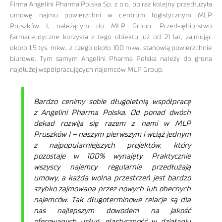
Firma Angelini Pharma Polska Sp. z o.o. po raz kolejny przedłużyła
umowę najmu powierzchni w centrum logistycznym MLP
Pruszków I, należącym do MLP Group. Przedsiębiorstwo
farmaceutyczne korzysta z tego obiektu już od 21 lat, zajmując
około 1,5 tys. mkw., z czego około 100 mkw. stanowią powierzchnie
biurowe. Tym samym Angelini Pharma Polska należy do grona
najdłużej współpracujących najemców MLP Group.
Bardzo cenimy sobie długoletnią współpracę
z Angelini Pharma Polska. Od ponad dwóch
dekad rozwija się razem z nami w MLP
Pruszków I – naszym pierwszym i wciąż jednym
z najpopularniejszych projektów, który
pozostaje w 100% wynajęty. Praktycznie
wszyscy najemcy regularnie przedłużają
umowy, a każda wolna przestrzeń jest bardzo
szybko zajmowana przez nowych lub obecnych
najemców. Tak długoterminowe relacje są dla
nas najlepszym dowodem na jakość
oferowanych usług, elastyczność w działaniu