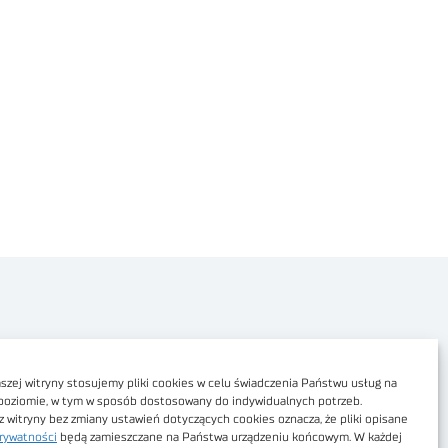
Polityka prywatności
Dostępność cyfrowa
zej witryny stosujemy pliki cookies w celu świadczenia Państwu usług na
poziomie, w tym w sposób dostosowany do indywidualnych potrzeb.
Regulamin Portalu
z witryny bez zmiany ustawień dotyczących cookies oznacza, że pliki opisane
rywatności
będą zamieszczane na Państwa urządzeniu końcowym. W każdej
Regulamin sklepu