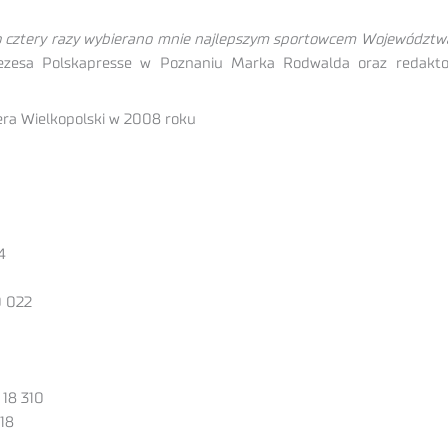
o cztery razy wybierano mnie najlepszym sportowcem Województwa
rezesa Polskapresse w Poznaniu Marka Rodwalda oraz redaktor
nera Wielkopolski w 2008 roku
4
0 022
 18 310
18