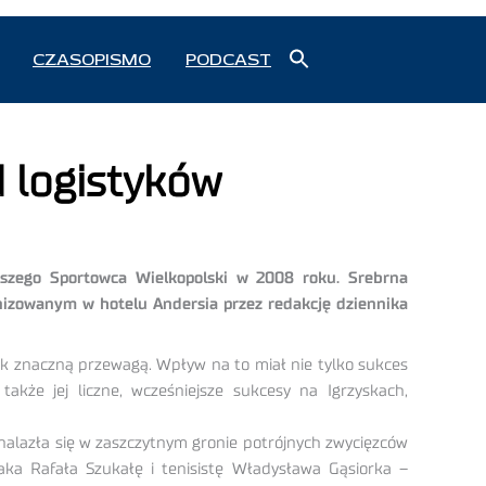
Search
CZASOPISMO
PODCAST
for:
Search Button
 logistyków
epszego Sportowca Wielkopolski w 2008 roku. Srebrna
anizowanym w hotelu Andersia przez redakcję dziennika
ak znaczną przewagą. Wpływ na to miał nie tylko sukces
akże jej liczne, wcześniejsze sukcesy na Igrzyskach,
nalazła się w zaszczytnym gronie potrójnych zwycięzców
aka Rafała Szukałę i tenisistę Władysława Gąsiorka –