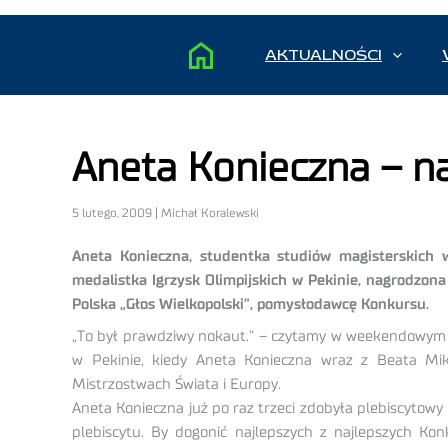
AKTUALNOŚCI
Aneta Konieczna – na
5 lutego, 2009 | Michał Koralewski
Aneta Konieczna, studentka studiów magisterskich w
medalistka Igrzysk Olimpijskich w Pekinie, nagrodzon
Polska „Głos Wielkopolski”, pomysłodawcę Konkursu.
„To był prawdziwy nokaut.” – czytamy w weekendowym wy
w Pekinie, kiedy Aneta Konieczna wraz z Beata Mikoł
Mistrzostwach Świata i Europy.
Aneta Konieczna już po raz trzeci zdobyła plebiscytow
plebiscytu. By dogonić najlepszych z najlepszych Ko