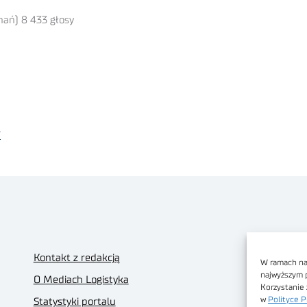
nań) 8 433 głosy
”
Kontakt z redakcją
W ramach nas
najwyższym 
O Mediach Logistyka
Korzystanie 
w
Polityce P
Statystyki portalu