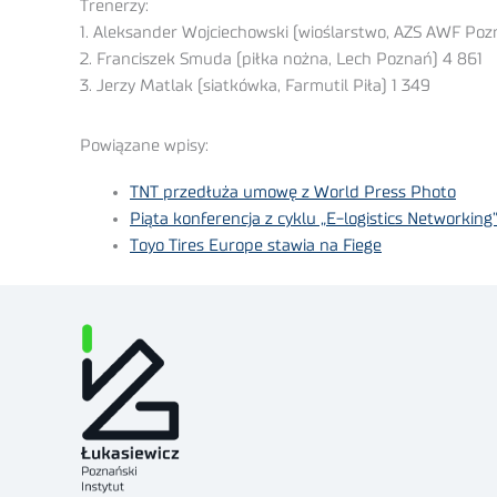
Trenerzy:
1. Aleksander Wojciechowski (wioślarstwo, AZS AWF Poz
2. Franciszek Smuda (piłka nożna, Lech Poznań) 4 861
3. Jerzy Matlak (siatkówka, Farmutil Piła) 1 349
Powiązane wpisy:
TNT przedłuża umowę z World Press Photo
Piąta konferencja z cyklu „E-logistics Networking
Toyo Tires Europe stawia na Fiege