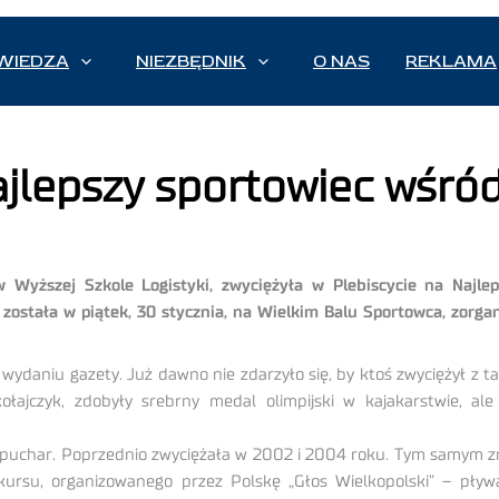
WIEDZA
NIEZBĘDNIK
O NAS
REKLAMA
jlepszy sportowiec wśród
 Wyższej Szkole Logistyki, zwyciężyła w Plebiscycie na Najl
a została w piątek, 30 stycznia, na Wielkim Balu Sportowca, zorg
daniu gazety. Już dawno nie zdarzyło się, by ktoś zwyciężył z t
ajczyk, zdobyły srebrny medal olimpijski w kajakarstwie, ale t
y puchar. Poprzednio zwyciężała w 2002 i 2004 roku. Tym samym z
nkursu, organizowanego przez Polskę „Głos Wielkopolski” – pływ