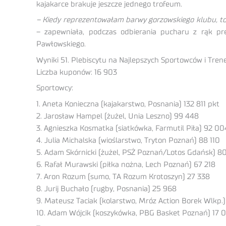
kajakarce brakuje jeszcze jednego trofeum.
– Kiedy reprezentowałam barwy gorzowskiego klubu, t
– zapewniała, podczas odbierania pucharu z rąk p
Pawłowskiego.
Wyniki 51. Plebiscytu na Najlepszych Sportowców i Tre
Liczba kuponów: 16 903
Sportowcy:
1. Aneta Konieczna (kajakarstwo, Posnania) 132 811 pkt
2. Jarosław Hampel (żużel, Unia Leszno) 99 448
3. Agnieszka Kosmatka (siatkówka, Farmutil Piła) 92 00
4. Julia Michalska (wioślarstwo, Tryton Poznań) 88 110
5. Adam Skórnicki (żużel, PSŻ Poznań/Lotos Gdańsk) 8
6. Rafał Murawski (piłka nożna, Lech Poznań) 67 218
7. Aron Rozum (sumo, TA Rozum Krotoszyn) 27 338
8. Jurij Buchało (rugby, Posnania) 25 968
9. Mateusz Taciak (kolarstwo, Mróz Action Borek Wlkp.)
10. Adam Wójcik (koszykówka, PBG Basket Poznań) 17 0