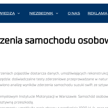
WIEDZA
NIEZBĘDNIK
O NAS
REKLAMA
rzenia samochodu osobo
rzeniach pojazdów dostarcza danych, umożliwiających rekonstrukcj
rzędzia: doświadczalne testy zderzeniowe przeprowadzane w natura
awiono analizę wyników zderzenia samochodu suzuki swift ze sztyw
emysłowym Instytucie Motoryzacji w Warszawie. Samochód osobow
sztywną przeszkodą.