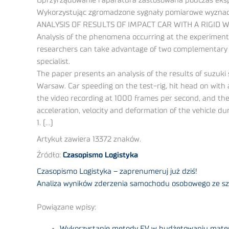
Oprzyrządowanie i aparatura zastosowana podczas ekspe
Wykorzystując zgromadzone sygnały pomiarowe wyznaczo
ANALYSIS OF RESULTS OF IMPACT CAR WITH A RIGID 
Analysis of the phenomena occurring at the experimental v
researchers can take advantage of two complementary t
specialist.
The paper presents an analysis of the results of suzuki 
Warsaw. Car speeding on the test-rig, hit head on wit
the video recording at 1000 frames per second, and the r
acceleration, velocity and deformation of the vehicle duri
1. (…)
Artykuł zawiera 13372 znaków.
Źródło:
Czasopismo Logistyka
Czasopismo Logistyka – zaprenumeruj już dziś!
Analiza wyników zderzenia samochodu osobowego ze sz
Powiązane wpisy:
Wykorzystanie metody EV w budżetowaniu mate