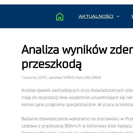
AKTUALNOŚCI
Analiza wyników zde
przeszkodą
1 stycznia, 2013 | Jarosław SEŃKO, Karol ZIELONKA
Analiza zjawisk zachodzących przy doświadczalnych zde
mają do dyspozycji dwa wzajemnie uzupełniające się na
komercyjne programy specjalistyczne. W pracy przedst
Badania doświadczalne wykonano na stanowisku w Prz
czołowo z prędkością 80km/h w betonowy blok będący 