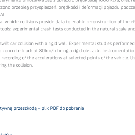
rymentu umożliwiła zapis obrazu z prędkością 1000 kl./s, oraz r
no przebieg przyspieszeń, prędkości i deformacji pojazdu podcza
WALL
ehicle collisions provide data to enable reconstruction of the effec
ools: experimental crash tests conducted in the natural scale an
swift car collision with a rigid wall. Experimental studies performe
h a concrete block at 80km/h being a rigid obstacle. Instrumentat
ecording of the accelerations at selected points of the vehicle. Us
ng the collision.
tywną przeszkodą – plik PDF do pobrania
riałów