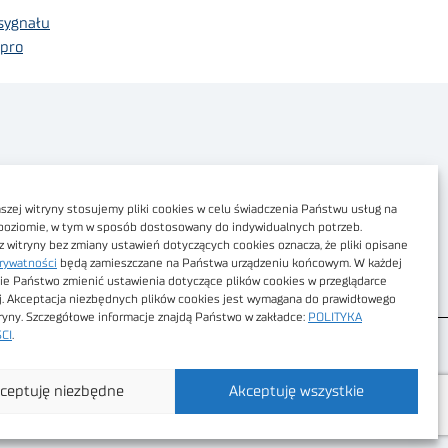
 sygnału
 pro
Polityka prywatności
Dostępność cyfrowa
zej witryny stosujemy pliki cookies w celu świadczenia Państwu usług na
poziomie, w tym w sposób dostosowany do indywidualnych potrzeb.
Regulamin Portalu
z witryny bez zmiany ustawień dotyczących cookies oznacza, że pliki opisane
rywatności
będą zamieszczane na Państwa urządzeniu końcowym. W każdej
Regulamin sklepu
ie Państwo zmienić ustawienia dotyczące plików cookies w przeglądarce
j. Akceptacja niezbędnych plików cookies jest wymagana do prawidłowego
tryny. Szczegółowe informacje znajdą Państwo w zakładce:
POLITYKA
CI
.
ceptuję niezbędne
Akceptuję wszystkie