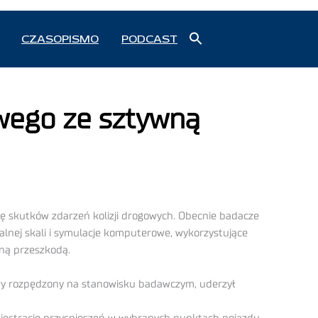
Search
CZASOPISMO
PODCAST
for:
Search Button
wego ze sztywną
ę skutków zdarzeń kolizji drogowych. Obecnie badacze
lnej skali i symulacje komputerowe, wykorzystujące
ną przeszkodą.
y rozpędzony na stanowisku badawczym, uderzył