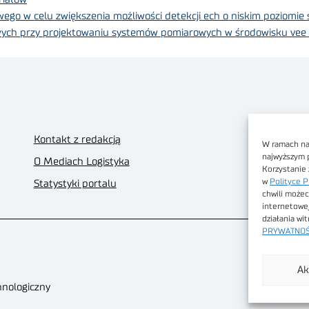
wego w celu zwiększenia możliwości detekcji ech o niskim poziomie
wych przy projektowaniu systemów pomiarowych w środowisku vee
Kontakt z redakcją
W ramach nas
najwyższym 
O Mediach Logistyka
Korzystanie 
w
Polityce P
Statystyki portalu
chwili możec
internetowe
działania wi
PRYWATNOŚ
Ak
hnologiczny