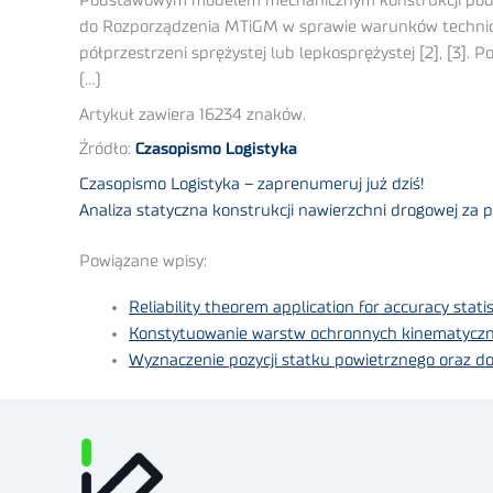
Podstawowym modelem mechanicznym konstrukcji podatne
do Rozporządzenia MTiGM w sprawie warunków techniczny
półprzestrzeni sprężystej lub lepkosprężystej [2], [3].
(…)
Artykuł zawiera 16234 znaków.
Źródło:
Czasopismo Logistyka
Czasopismo Logistyka – zaprenumeruj już dziś!
Analiza statyczna konstrukcji nawierzchni drogowej za
Powiązane wpisy:
Reliability theorem application for accuracy stati
Konstytuowanie warstw ochronnych kinematyczny
Wyznaczenie pozycji statku powietrznego oraz d