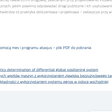
j nawierzchni drogowej, zalecanym przy projektowaniu indywidualn
ch, jakim powinny odpowiadać drogi publiczne i ich usytuowanie)
 Potwierdza to praktyka obliczeniowa i projektowa – zwłaszcza przy
 pomocą mes i programu abaqus – plik PDF do pobrania
stics determination of differential global positioning system
ch węzłów maszyn z wykorzystaniem zjawiska bezzużyciowego tar
okładności z wykorzystaniem systemu egnos w polsce wschodniej