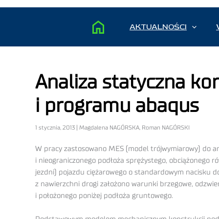
AKTUALNOŚCI
Analiza statyczna ko
i programu abaqus
1 stycznia, 2013 | Magdalena NAGÓRSKA, Roman NAGÓRSKI
W pracy zastosowano MES (model trójwymiarowy) do anal
i nieograniczonego podłoża sprężystego, obciążonego r
jezdni) pojazdu ciężarowego o standardowym nacisku 
z nawierzchni drogi założono warunki brzegowe, odzwier
i położonego poniżej podłoża gruntowego.