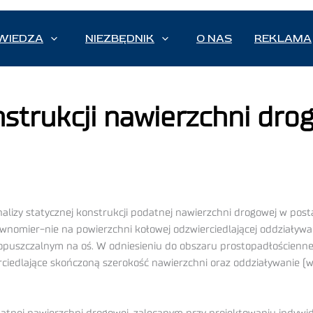
WIEDZA
NIEZBĘDNIK
O NAS
REKLAMA
nstrukcji nawierzchni dr
izy statycznej konstrukcji podatnej nawierzchni drogowej w post
ównomier-nie na powierzchni kołowej odzwierciedlającej oddziaływ
dopuszczalnym na oś. W odniesieniu do obszaru prostopadłościen
ciedlające skończoną szerokość nawierzchni oraz oddziaływanie (w 