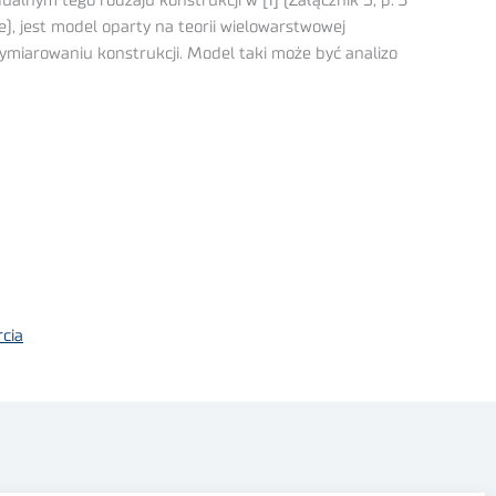
ym tego rodzaju konstrukcji w [1] (Załącznik 5, p. 3
, jest model oparty na teorii wielowarstwowej
 wymiarowaniu konstrukcji. Model taki może być analizo
cia