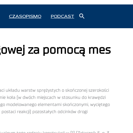
Search
CZASOPISMO
PODCAST
for:
Search Button
ogowej za pomocą mes
aci układu warstw sprężystych o skończonej szerokości
anie koła (w dwóch miejscach w stosunku do krawędzi
nego modelowanego elementami skończonymi, wyciętego
postaci reakcji) pozostałych odcinków drogi