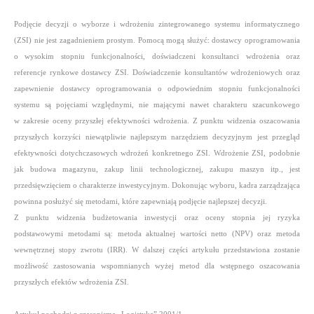
Podjęcie decyzji o wyborze i wdrożeniu zintegrowanego systemu informatycznego
(ZSI) nie jest zagadnieniem prostym. Pomocą mogą służyć: dostawcy oprogramowania
o wysokim stopniu funkcjonalności, doświadczeni konsultanci wdrożenia oraz
referencje rynkowe dostawcy ZSI.
Doświadczenie konsultantów wdrożeniowych oraz
zapewnienie dostawcy oprogramowania o odpowiednim stopniu funkcjonalności
systemu są pojęciami względnymi, nie mającymi nawet charakteru szacunkowego
w zakresie oceny przyszłej efektywności wdrożenia. Z punktu widzenia oszacowania
przyszłych korzyści niewątpliwie najlepszym narzędziem decyzyjnym jest przegląd
efektywności dotychczasowych wdrożeń konkretnego ZSI. Wdrożenie ZSI, podobnie
jak budowa magazynu, zakup linii technologicznej, zakupu maszyn itp., jest
przedsięwzięciem o charakterze inwestycyjnym. Dokonując wyboru, kadra zarządzająca
powinna posłużyć się metodami, które zapewniają podjęcie najlepszej decyzji.
Z punktu widzenia budżetowania inwestycji oraz oceny stopnia jej ryzyka
podstawowymi metodami są: metoda aktualnej wartości netto (NPV) oraz metoda
wewnętrznej stopy zwrotu (IRR). W dalszej części artykułu przedstawiona zostanie
możliwość zastosowania wspomnianych wyżej metod dla wstępnego oszacowania
przyszłych efektów wdrożenia ZSI.