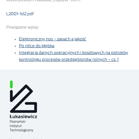
Artykuł pochodzi z czasopisma „Logistyka” 2001/1.
L2001-1s12.pdf
Powiązane wpisy:
Elektroniczny nos – zapach a jakość
Po nitce do kłębka
Integracja danych operacyjnych i kosztowych na potrzeby
kontrolingu procesów przedsiębiorstw rolnych – cz. 1