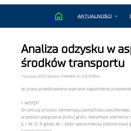
AKTUALNOŚCI
Analiza odzysku w a
środków transportu
1 stycznia, 2013 | Norbert CHAMIER-GLISZCZYŃSKI
W pracy przedstawiono wybrane zagadnienie problematy
1. WSTĘP
Strukturę procesu demontażu samochodu wycofanego z 
w postaci połączenia (łuku) grafu. Natomiast elementy d
G = W, O, R gdzie: W – zbiór wierzchołków (elementów) g