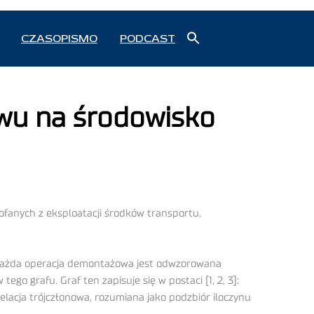
Search
CZASOPISMO
PODCAST
for:
Search Button
ywu na środowisko
fanych z eksploatacji środków transportu.
każda operacja demontażowa jest odwzorowana
o grafu. Graf ten zapisuje się w postaci [1, 2, 3]:
elacja trójczłonowa, rozumiana jako podzbiór iloczynu