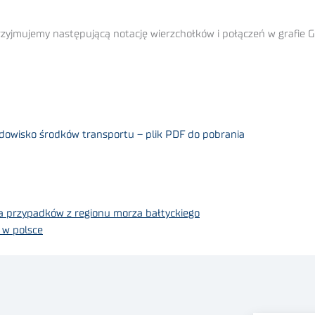
zyjmujemy następującą notację wierzchołków i połączeń w grafie G
odowisko środków transportu – plik PDF do pobrania
 przypadków z regionu morza bałtyckiego
 w polsce