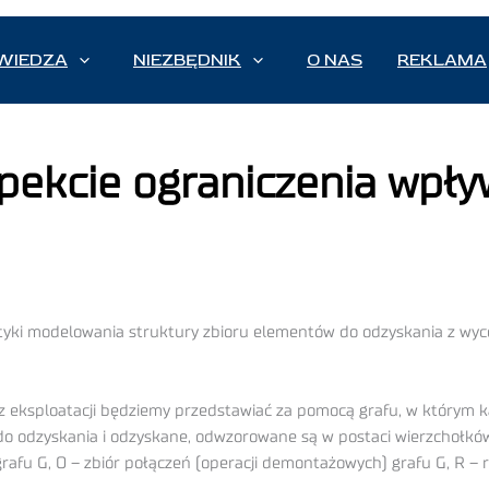
WIEDZA
NIEZBĘDNIK
O NAS
REKLAMA
spekcie ograniczenia wpł
ki modelowania struktury zbioru elementów do odzyskania z wyco
eksploatacji będziemy przedstawiać za pomocą grafu, w którym 
o odzyskania i odzyskane, odwzorowane są w postaci wierzchołków teg
rafu G, O – zbiór połączeń (operacji demontażowych) grafu G, R – r