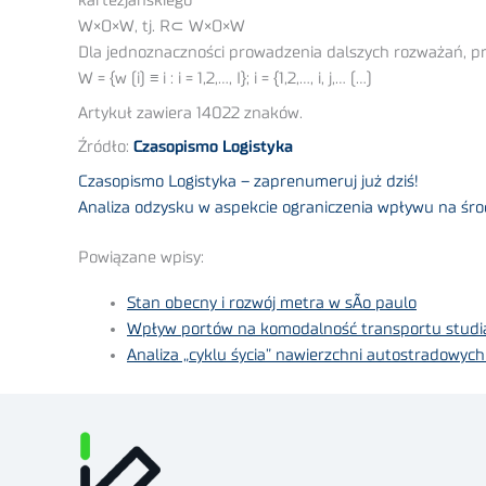
kartezjańskiego
W×O×W, tj. R⊂ W×O×W
Dla jednoznaczności prowadzenia dalszych rozważań, pr
W = {w (i) ≡ i : i = 1,2,…, I}; i = {1,2,…, i, j,… (…)
Artykuł zawiera 14022 znaków.
Źródło:
Czasopismo Logistyka
Czasopismo Logistyka – zaprenumeruj już dziś!
Analiza odzysku w aspekcie ograniczenia wpływu na śr
Powiązane wpisy:
Stan obecny i rozwój metra w sÃo paulo
Wpływ portów na komodalność transportu studia
Analiza „cyklu śycia” nawierzchni autostradowych