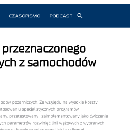
Search
CZASOPISMO
PODCAST
for:
Search Button
 przeznaczonego
owych z samochodów
odów pożarniczych. Ze względu na wysokie koszty
zastosowaniu specjalistycznych programów
any, przetestowany i zaimplementowany jako ćwiczenie
ych parametrów rozwinięć linii wężowych z wybranych