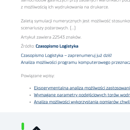
samochodów gaśniczych przy zadanych warunkach począt
z możliwością ich wydrukowania na drukarce.
Zaletą symulacji numerycznych jest możliwość stosunko
scenariuszy pożarowych. (…)
Artykuł zawiera 22543 znaków.
Źródło:
Czasopismo Logistyka
Czasopismo Logistyka – zaprenumeruj już dziś!
Analiza możliwości programu komputerowego przeznaczo
Powiązane wpisy:
Eksperymentalna analiza możliwości zastosowania
Wymagane parametry podejściowych torów wodnyc
Analiza możliwości wykorzystania pomiarów chwil