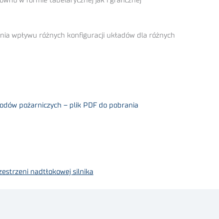
o w formie tabelarycznej jak i graficznej
ania wpływu różnych konfiguracji układów dla różnych
odów pożarniczych – plik PDF do pobrania
estrzeni nadtłokowej silnika