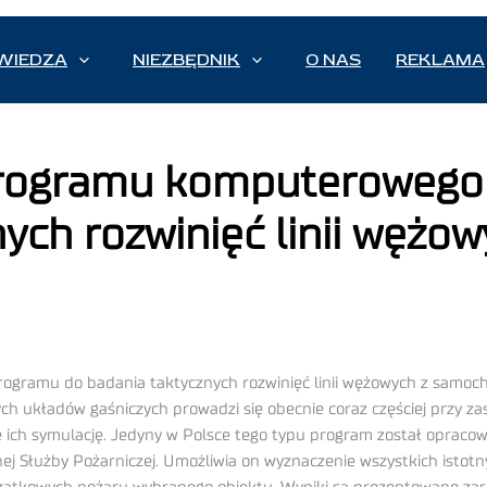
WIEDZA
NIEZBĘDNIK
O NAS
REKLAMA
 programu komputerowego
nych rozwinięć linii węż
gramu do badania taktycznych rozwinięć linii wężowych z samoch
ych układów gaśniczych prowadzi się obecnie coraz częściej przy 
ich symulację. Jedyny w Polsce tego typu program został opracow
 Służby Pożarniczej. Umożliwia on wyznaczenie wszystkich istotn