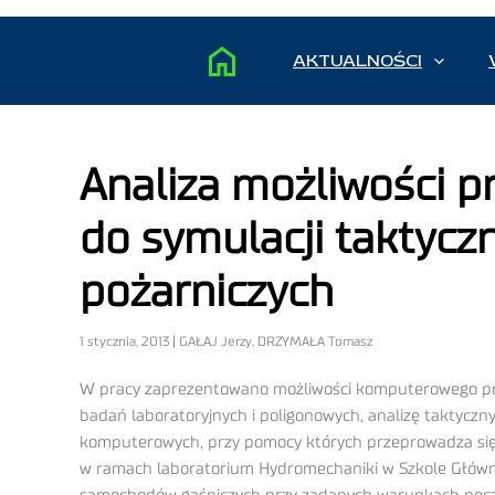
AKTUALNOŚCI
Analiza możliwości
do symulacji taktycz
pożarniczych
1 stycznia, 2013 | GAŁAJ Jerzy, DRZYMAŁA Tomasz
W pracy zaprezentowano możliwości komputerowego pro
badań laboratoryjnych i poligonowych, analizę taktyczn
komputerowych, przy pomocy których przeprowadza się 
w ramach laboratorium Hydromechaniki w Szkole Głównej