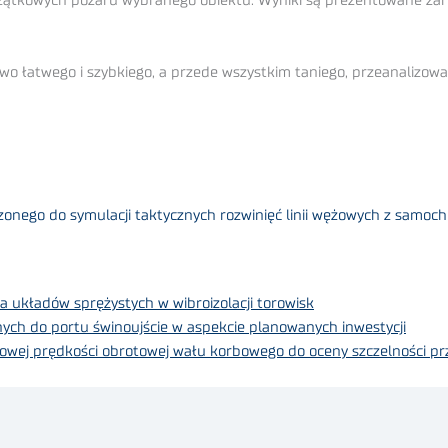
kowych pożaru wybranego obiektu. Wyniki są prezentowane zarówn
wo łatwego i szybkiego, a przede wszystkim taniego, przeanalizow
nego do symulacji taktycznych rozwinięć linii wężowych z samoch
 układów sprężystych w wibroizolacji torowisk
h do portu świnoujście w aspekcie planowanych inwestycji
owej prędkości obrotowej wału korbowego do oceny szczelności prz