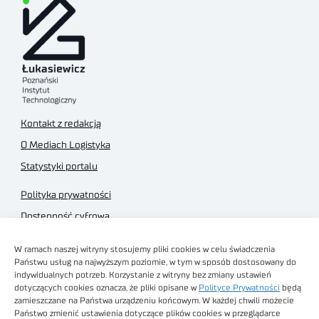
Kontakt z redakcją
O Mediach Logistyka
Statystyki portalu
Polityka prywatności
Dostępność cyfrowa
Regulamin Portalu
W ramach naszej witryny stosujemy pliki cookies w celu świadczenia
Regulamin sklepu
Państwu usług na najwyższym poziomie, w tym w sposób dostosowany do
indywidualnych potrzeb. Korzystanie z witryny bez zmiany ustawień
dotyczących cookies oznacza, że pliki opisane w
Polityce Prywatności
będą
zamieszczane na Państwa urządzeniu końcowym. W każdej chwili możecie
Państwo zmienić ustawienia dotyczące plików cookies w przeglądarce