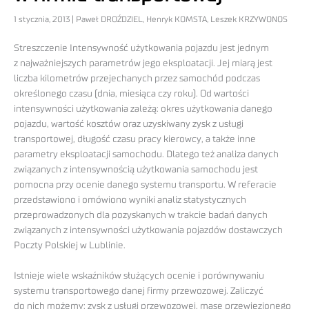
1 stycznia, 2013 | Paweł DROŹDZIEL, Henryk KOMSTA, Leszek KRZYWONOS
Streszczenie Intensywność użytkowania pojazdu jest jednym
z najważniejszych parametrów jego eksploatacji. Jej miarą jest
liczba kilometrów przejechanych przez samochód podczas
określonego czasu (dnia, miesiąca czy roku). Od wartości
intensywności użytkowania zależą: okres użytkowania danego
pojazdu, wartość kosztów oraz uzyskiwany zysk z usługi
transportowej, długość czasu pracy kierowcy, a także inne
parametry eksploatacji samochodu. Dlatego też analiza danych
związanych z intensywnością użytkowania samochodu jest
pomocna przy ocenie danego systemu transportu. W referacie
przedstawiono i omówiono wyniki analiz statystycznych
przeprowadzonych dla pozyskanych w trakcie badań danych
związanych z intensywności użytkowania pojazdów dostawczych
Poczty Polskiej w Lublinie.
Istnieje wiele wskaźników służących ocenie i porównywaniu
systemu transportowego danej firmy przewozowej. Zaliczyć
do nich możemy: zysk z usługi przewozowej, masę przewiezionego