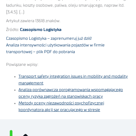
ładunku, koszty osobowe, paliwa, oleju smarującego, napraw itd.
[3,4,5]. (…)
Artykuł zawiera 13618 znaków.
Źródło:
Czasopismo Logistyka
Czasopismo Logistyka – zaprenumeruj już dziś!
Analiza intensywności użytkowania pojazdów w firmie
transportowej – plik PDF do pobrania
Powiązane wpisy:
Transport safety integration issues in mobility and modality
management
Analiza porównawcza oprogramowania wspomagającego
oceny ryzyka zagrożeń na stanowiskach pracy
Metody oceny niezawodności psychofizycznej
koordynatora akcji sar pracującego w stresie