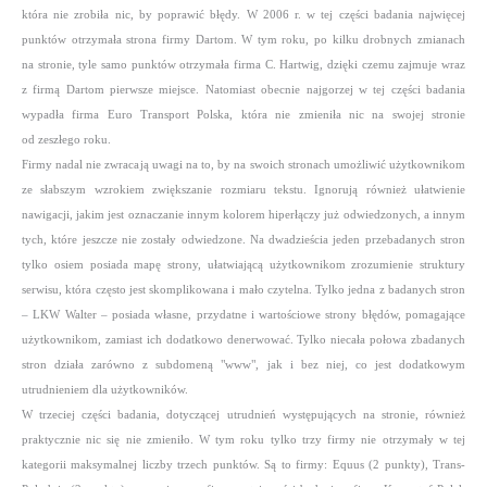
która nie zrobiła nic, by poprawić błędy. W 2006 r. w tej części badania najwięcej
punktów otrzymała strona firmy Dartom. W tym roku, po kilku drobnych zmianach
na stronie, tyle samo punktów otrzymała firma C. Hartwig, dzięki czemu zajmuje wraz
z firmą Dartom pierwsze miejsce. Natomiast obecnie najgorzej w tej części badania
wypadła firma Euro Transport Polska, która nie zmieniła nic na swojej stronie
od zeszłego roku.
Firmy nadal nie zwracają uwagi na to, by na swoich stronach umożliwić użytkownikom
ze słabszym wzrokiem zwiększanie rozmiaru tekstu. Ignorują również ułatwienie
nawigacji, jakim jest oznaczanie innym kolorem hiperłączy już odwiedzonych, a innym
tych, które jeszcze nie zostały odwiedzone. Na dwadzieścia jeden przebadanych stron
tylko osiem posiada mapę strony, ułatwiającą użytkownikom zrozumienie struktury
serwisu, która często jest skomplikowana i mało czytelna. Tylko jedna z badanych stron
– LKW Walter – posiada własne, przydatne i wartościowe strony błędów, pomagające
użytkownikom, zamiast ich dodatkowo denerwować. Tylko niecała połowa zbadanych
stron działa zarówno z subdomeną "www", jak i bez niej, co jest dodatkowym
utrudnieniem dla użytkowników.
W trzeciej części badania, dotyczącej utrudnień występujących na stronie, również
praktycznie nic się nie zmieniło. W tym roku tylko trzy firmy nie otrzymały w tej
kategorii maksymalnej liczby trzech punktów. Są to firmy: Equus (2 punkty), Trans-