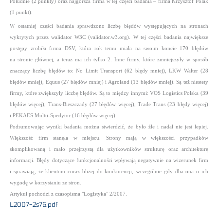
Południe (2 punkty) oraz najgorsza firma w tej części badania – firma Krzysztof Polak
(1 punkt).
W ostatniej części badania sprawdzono liczbę błędów występujących na stronach
wykrytych przez walidator W3C (validator.w3.org). W tej części badania największe
postępy zrobiła firma DSV, która rok temu miała na swoim koncie 170 błędów
na stronie głównej, a teraz ma ich tylko 2. Inne firmy, które zmniejszyły w sposób
znaczący liczbę błędów to: No Limit Transport (62 błędy mniej), LKW Walter (28
błędów mniej), Equus (27 błędów mniej) i Agroland (13 błędów mniej). Są też niestety
firmy, które zwiększyły liczbę błędów. Są to między innymi: VOS Logistics Polska (39
błędów więcej), Trans-Bieszczady (27 błędów więcej), Trade Trans (23 błędy więcej)
i PEKAES Multti-Spedytor (16 błędów więcej).
Podsumowując wyniki badania można stwierdzić, że było źle i nadal nie jest lepiej.
Większość firm stanęła w miejscu. Strony mają w większości przypadków
skomplikowaną i mało przejrzystą dla użytkowników strukturę oraz architekturę
informacji. Błędy dotyczące funkcjonalności wpływają negatywnie na wizerunek firm
i sprawiają, że klientom coraz bliżej do konkurencji, szczególnie gdy dba ona o ich
wygodę w korzystaniu ze stron.
Artykuł pochodzi z czasopisma "Logistyka" 2/2007.
L2007-2s76.pdf