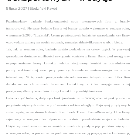
9 lipca, 2007 | Śledziński Paweł
Przedstawiamy badanie funkcjonalności stron internetowych firm z branży
transportowej. Pierwsze badanie firm z tej branży zostało wykonane w zeszłym roku,
w numerze 2/2006 "Logistyki". Celem powtórzonych badań jest sprawdzenie, czy firmy
wprowadziły zmiany na swoich stronach, usuwając zidentyfikowane w ub. r. błędy.
Tak, jak w zeszłym roku, badanie zostało podzielone na cztery części. W pierwszej
sprawdzono dostępne możliwości nawiązania kontaktu z firmą. Brano pod uwagę trzy
najpopularniejsze formy kontaktu: telefon stacjonarny, kontakt za pośrednictwem
poczty elektronicznej oraz przy pomocy formularza umieszczonego na stronie
internetowej. W tej części praktycznie nie odnotowano żadnych zmian. Kilka firm
dodało na swoich stronach formularz kontaktowy, a kilka zrezygnowało z tej
praktycznej dla użytkowników formy kontaktu z przedsiębiorstwem.
Główna część badania, dotycząca funkcjonalności stron WWW, również praktycznie nie
przyniosła większych zmian w porównaniu z rokiem ubiegłym. Najwięcej pozytywnych
zmian wystąpiło na stronach dwóch firm: Trade Trans i Trans-Bieszczady. Obie firmy
zajmowały w zeszłym roku odpowiednio ostatnie i przedostatnie miejsce w badaniu.
Dzięki wprowadzeniu zmian na swoich stronach otrzymały o pięć punktów więcej niż
w zeszłym roku, co pozwoliło im podnieść znacznie swoją pozycję na tle konkurencji,