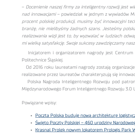
–
Docenienie naszej firmy za inteligentny rozwój jest
nad innowacjami
– powiedział w jednym z wywiadów Marc
procent polskiej produkcji, musimy być innowacyjni te
branżę, nie mielibyśmy żadnych szans. Jesteśmy polską
realizowania wizji jest to, by wyzwalać w ludziach od
mi wielką satysfakcję. Swoje sukcesy zawdzięczamy nas
Inicjatorem i organizatorem nagrody jest Centrum 
Politechnice Śląskiej.
Od 2016 roku laureatami nagrody zostają organizacje, k
realizowane przez laureatów charakteryzują się innowac
Polska Nagroda Inteligentnego Rozwoju pod patrona
Międzynarodowego Forum Inteligentnego Rozwoju 3.0 Uni
Powiązane wpisy:
Poczta Polska buduje nową architekturę logistyc
Święto Poczty Polskiej – 460 urodziny Narodowe
Krasnal Prolek nowym lokatorem Prologis Park W