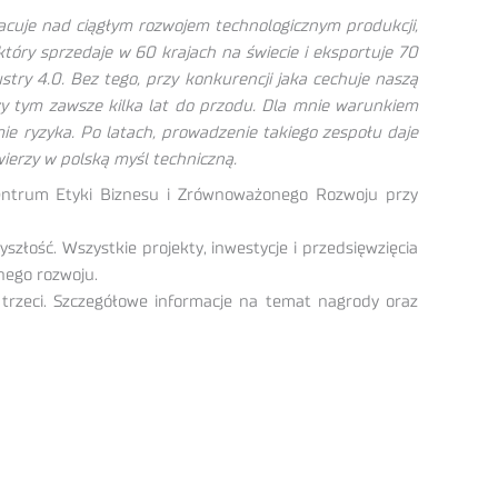
racuje nad ciągłym rozwojem technologicznym produkcji,
óry sprzedaje w 60 krajach na świecie i eksportuje 70
try 4.0. Bez tego, przy konkurencji jaka cechuje naszą
rzy tym zawsze kilka lat do przodu. Dla mnie warunkiem
ie ryzyka. Po latach, prowadzenie takiego zespołu daje
ierzy w polską myśl techniczną.
entrum Etyki Biznesu i Zrównoważonego Rozwoju przy
złość. Wszystkie projekty, inwestycje i przedsięwzięcia
nego rozwoju.
zeci. Szczegółowe informacje na temat nagrody oraz