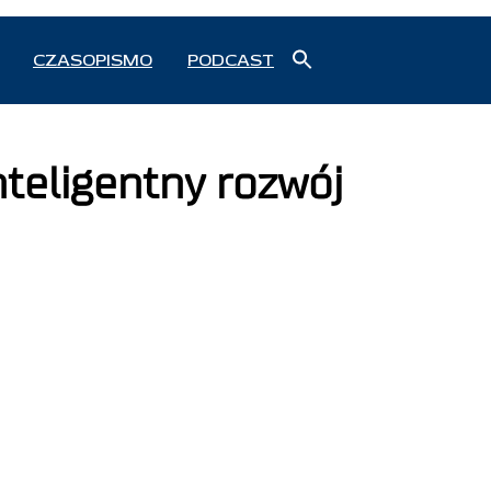
Search
CZASOPISMO
PODCAST
for:
Search Button
teligentny rozwój