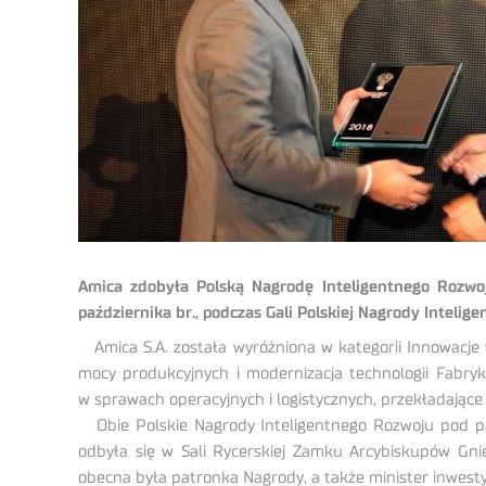
Amica zdobyła Polską Nagrodę Inteligentnego Rozwoj
października br., podczas Gali Polskiej Nagrody Intel
Amica S.A. została wyróżniona w kategorii Innowac
mocy produkcyjnych i modernizacja technologii Fabryki
w sprawach operacyjnych i logistycznych, przekładające s
Obie Polskie Nagrody Inteligentnego Rozwoju pod pat
odbyła się w Sali Rycerskiej Zamku Arcybiskupów Gni
obecna była patronka Nagrody, a także minister inwestycj