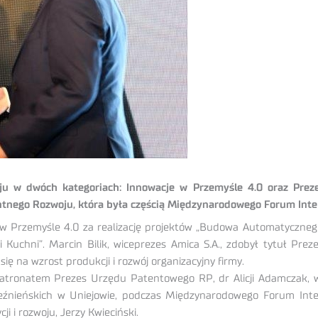
u w dwóch kategoriach: Innowacje w Przemyśle 4.0 oraz Prezes
igentnego Rozwoju, która była częścią Międzynarodowego Forum Int
je w Przemyśle 4.0 za realizację projektów „Budowa Automatycz
 Kuchni”. Marcin Bilik, wiceprezes Amica S.A., zdobył tytuł Pre
ię na wzrost produkcji i rozwój organizacyjny firmy.
ronatem Prezes Urzędu Patentowego RP, dr Alicji Adamczak, wrę
eźnieńskich w Uniejowie, podczas Międzynarodowego Forum Inte
i i rozwoju, Jerzy Kwieciński.