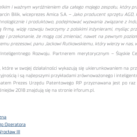
 wielkim i ważnym wyróżnieniem dla całego mojego zespołu, który p
in Bilik, wiceprezes Amica S.A. –
Jako producent sprzętu AGD, kt
chnologicznie i produktowo, podejmować wyzwania związane z Indus
 firmą, wizję rozwoju tworzymy z polskimi inżynierami, myśląc p
wagę i przekonanie, że mogą coś zmieniać, nawet na pewnym poziom
zemu prezesowi, panu Jackowi Rutkowskiemu, który wierzy w nas, w
Inteligentnego Rozwoju. Partnerem merytorycznym – Śląskie C
tóre w swojej działalności wykazują się ukierunkowaniem na przys
yjnością i są najlepszymi przykładami zrównoważonego i inteligent
tem Prezes Urzędu Patentowego RP przyznawana jest po raz tr
ejów 2018 znajdują się na stronie irforum.pl.
zną
go Operatora
rocław III