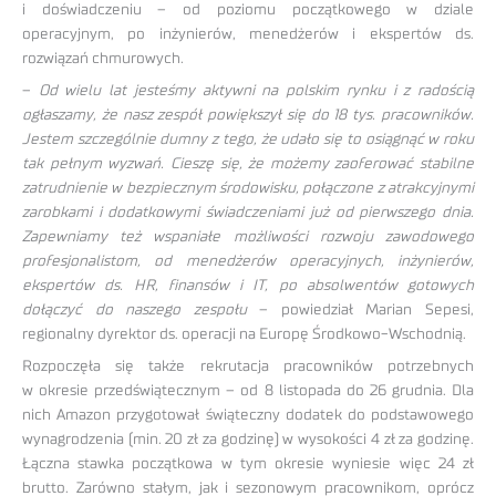
i doświadczeniu – od poziomu początkowego w dziale
operacyjnym, po inżynierów, menedżerów i ekspertów ds.
rozwiązań chmurowych.
–
Od wielu lat jesteśmy aktywni na polskim rynku i z radością
ogłaszamy, że nasz zespół powiększył się do 18 tys. pracowników.
Jestem szczególnie dumny z tego, że udało się to osiągnąć w roku
tak pełnym wyzwań. Cieszę się, że możemy zaoferować stabilne
zatrudnienie w bezpiecznym środowisku, połączone z atrakcyjnymi
zarobkami i dodatkowymi świadczeniami już od pierwszego dnia.
Zapewniamy też wspaniałe możliwości rozwoju zawodowego
profesjonalistom, od menedżerów operacyjnych, inżynierów,
ekspertów ds. HR, finansów i IT, po absolwentów gotowych
dołączyć do naszego zespołu
– powiedział Marian Sepesi,
regionalny dyrektor ds. operacji na Europę Środkowo-Wschodnią.
Rozpoczęła się także rekrutacja pracowników potrzebnych
w okresie przedświątecznym – od 8 listopada do 26 grudnia. Dla
nich Amazon przygotował świąteczny dodatek do podstawowego
wynagrodzenia (min. 20 zł za godzinę) w wysokości 4 zł za godzinę.
Łączna stawka początkowa w tym okresie wyniesie więc 24 zł
brutto. Zarówno stałym, jak i sezonowym pracownikom, oprócz