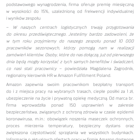
podstawowego wynagrodzenia, firma oferuje premię miesięczną
w wysokości do 15%, uzależnioną od frekwencji indywidualnej
i wyników zespołu
–
W naszych centrach logistycznych trwają przygotowania
do okresu przedświątecznego. Jesteśmy bardzo zadowoleni, że
w tym roku przyjmiemy do naszego zespołu ponad 10 000
pracowników sezonowych, którzy pomogą nam w realizacji
zamówień klientów. Osoby, które do nas dołączą, już od pierwszego
dnia będą mogły korzystać z tych samych benefitów i świadczeń,
co nasi stali pracownicy
– powiedziała Magdalena Zagrodnik,
regionalny kierownik HR w Amazon Fulfillment Poland.
Amazon zapewnia swoim pracownikom bezpłatny transport
do i z miejsca pracy na wybranych trasach, ciepłe posiłki za 1 zł,
ubezpieczenie na życie i prywatną opiekę medyczną. Od marca br.
firma wprowadziła ponad 150 usprawnień w zakresie
bezpieczeństwa, związanych z ochroną zdrowia w czasie epidemii
koronawirusa, m.in.: obowiązek noszenia maseczek ochronnych,
proces mierzenia temperatury, bezpieczny dystans oraz
zwiększona częstotliwość sprzątania we wszystkich budynkach.
Informacje o aktualnych ofertach pracy w firmie Amazon dostępne