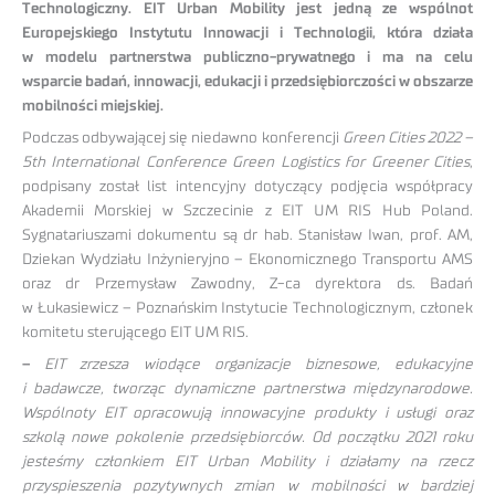
Technologiczny. EIT Urban Mobility jest jedną ze wspólnot
Europejskiego Instytutu Innowacji i Technologii, która działa
w modelu partnerstwa publiczno-prywatnego i ma na celu
wsparcie badań, innowacji, edukacji i przedsiębiorczości w obszarze
mobilności miejskiej.
Podczas odbywającej się niedawno konferencji
Green Cities 2022 –
5th International Conference Green Logistics for Greener Cities
,
podpisany został list intencyjny dotyczący podjęcia współpracy
Akademii Morskiej w Szczecinie z EIT UM RIS Hub Poland.
Sygnatariuszami dokumentu są dr hab. Stanisław Iwan, prof. AM,
Dziekan Wydziału Inżynieryjno – Ekonomicznego Transportu AMS
oraz dr Przemysław Zawodny, Z-ca dyrektora ds. Badań
w Łukasiewicz – Poznańskim Instytucie Technologicznym, członek
komitetu sterującego EIT UM RIS.
–
EIT zrzesza wiodące organizacje biznesowe, edukacyjne
i badawcze, tworząc dynamiczne partnerstwa międzynarodowe.
Wspólnoty EIT opracowują innowacyjne produkty i usługi oraz
szkolą nowe pokolenie przedsiębiorców. Od początku 2021 roku
jesteśmy członkiem EIT Urban Mobility i działamy na rzecz
przyspieszenia pozytywnych zmian w mobilności w bardziej