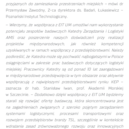
przyjaznych do zamieszkania przestrzeniach miejskich –
mówi dr
Przemysław Zawodny, Z-ca dyrektora ds. Badań, Łukasiewicz –
Poznański Instytut Technologiczny.
–
Wierzymy, że współpraca z EIT UM umożliwi nam wykorzystanie
potencjału zespołów badawczych Katedry Zarządzania i Logistyki
AMS oraz poszerzenie naszych doświadczeń przy realizacji
projektów międzynarodowych, jak również kompetencji
uzyskiwanych w ramach współpracy z przedsiębiorstwami. Należy
podkreślić, że Katedra może się pochwalić najbogatszymi w Polsce
osiągnięciami w zakresie prac badawczych dotyczących logistyki
miejskiej. Pracownicy Katedry są od ponad 10 lat zaangażowani
w międzynarodowe przedsięwzięcia w tym obszarze oraz aktywnie
współpracują z największymi przedsiębiorstwami rynku KEP
–
zaznacza dr hab. Stanisław Iwan, prof. Akademii Morskiej
w Szczecinie.
– Dodatkowo dzięki współpracy z EIT UM będziemy
starali się rozwijać ofertę badawczą, która skoncentrowana jest
na zagadnieniach związanych z szeroko pojętym zarządzaniem
systemami logistycznymi, procesami transportowymi oraz
rozwojem przedsiębiorstw branży TSL, szczególnie w kontekście
wdrażania zasad zrównoważonego rozwoju oraz innowacyjnych