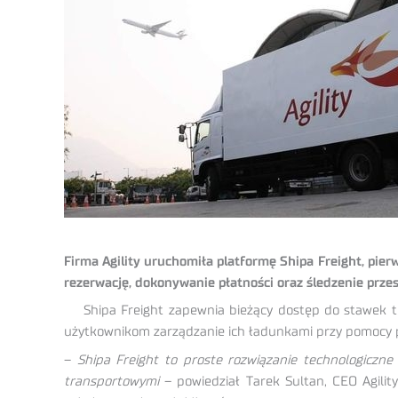
Firma Agility uruchomiła platformę Shipa Freight, pi
rezerwację, dokonywanie płatności oraz śledzenie przes
Shipa Freight zapewnia bieżący dostęp do stawek tr
użytkownikom zarządzanie ich ładunkami przy pomocy pr
–
Shipa Freight to proste rozwiązanie technologiczne
transportowymi
– powiedział Tarek Sultan, CEO Agilit