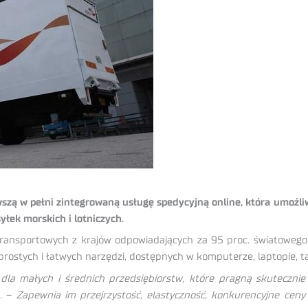
erwszą w pełni zintegrowaną usługę spedycyjną online, która umoż
yłek morskich i lotniczych.
ansportowych z krajów odpowiadających za 95 proc. światowego 
ostych i łatwych narzędzi, dostępnych w komputerze, laptopie, t
 dla małych i średnich przedsiębiorstw, które pragną skutecznie
y. –
Zapewnia im przejrzystość, elastyczność, konkurencyjne ceny