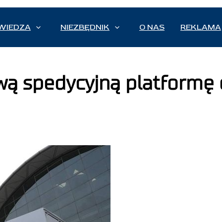
WIEDZA
NIEZBĘDNIK
O NAS
REKLAMA
wą spedycyjną platformę 