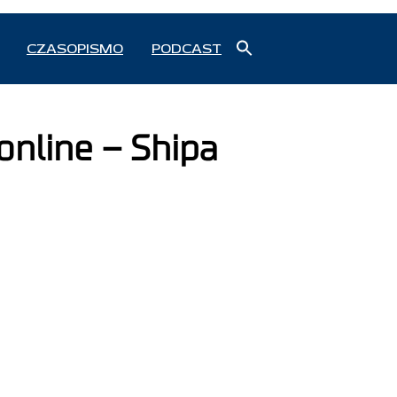
Search
CZASOPISMO
PODCAST
for:
Search Button
online – Shipa