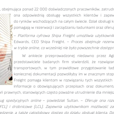
ty, obejmująca ponad 22 000 doświadczonych pracowników, zatrud
ona odpowiednią obsługę wszystkich
klientów i zape
do rynków wschodzących na całym świecie. Dział obsługi kl
pomagają w rezerwacji i zarządzaniu ładunkami oraz oferuj
–
Platforma cyfrowa Shipa Freight umożliwia użytkowni
Edwards, CEO Shipa Freight. –
Proces obejmuje rezerw
w trybie online, co wcześniej nie było powszechnie dostępn
W ankiecie przeprowadzonej niedawno przez Agilit
przedstawiciele badanych firm stwierdzili, że rozwiąz
transportowych, w tym prawidłowe przygotowanie ład
koniecznej dokumentacji pozwoliłyby im w znacznym sto
Freight pomaga klientom w rozwiązaniu tych wszystkich
informacje o obowiązujących przepisach oraz dokumen
ń prawnych, stanowiących często poważne utrudnienie dla mniejsz
ug spedycyjnych online
– powiedział Sultan. –
Oferuje ona roz
(FCL) i drobnicowe (LCL). Zapewnia użytkownikom możliwość z
śledzenie, a także całodobowy dostęp do działu obsługi klienta. 