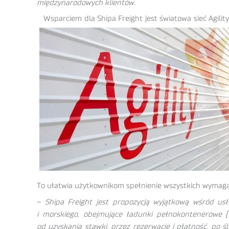
międzynarodowych klientów.
Wsparciem dla Shipa Freight jest światowa sieć Agili
To ułatwia użytkownikom spełnienie wszystkich wymaga
–
Shipa Freight jest propozycją wyjątkową wśród usł
i morskiego, obejmujące ładunki pełnokontenerowe 
od uzyskania stawki, przez rezerwację i płatność, po 