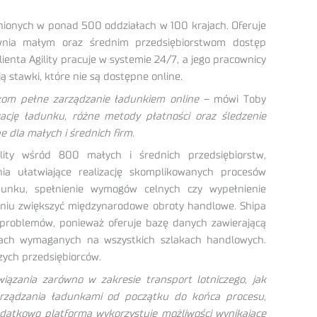
nionych w ponad 500 oddziałach w 100 krajach. Oferuje
wnia małym oraz średnim przedsiębiorstwom dostęp
ienta Agility pracuje w systemie 24/7, a jego pracownicy
ą stawki, które nie są dostępne online.
kom pełne zarządzanie ładunkiem online
– mówi Toby
ację ładunku, różne metody płatności oraz śledzenie
e dla małych i średnich firm.
y wśród 800 małych i średnich przedsiębiorstw,
ania ułatwiające realizację skomplikowanych procesów
unku, spełnienie wymogów celnych czy wypełnienie
pniu zwiększyć międzynarodowe obroty handlowe. Shipa
 problemów, ponieważ oferuje bazę danych zawierającą
tach wymaganych na wszystkich szlakach handlowych.
ych przedsiębiorców.
wiązania zarówno w zakresie transport lotniczego, jak
arządzania ładunkami od początku do końca procesu,
Dodatkowo platforma wykorzystuje możliwości wynikające