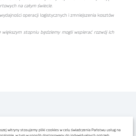
ortowych na całym świecie.
ydajności operacji logistycznych i zmniejszenia kosztów
ze większym stopniu będziemy mogli wspierać rozwój ich
Polityka prywatności
Dostępność cyfrowa
zej witryny stosujemy pliki cookies w celu świadczenia Państwu usług na
poziomie, w tym w sposób dostosowany do indywidualnych potrzeb.