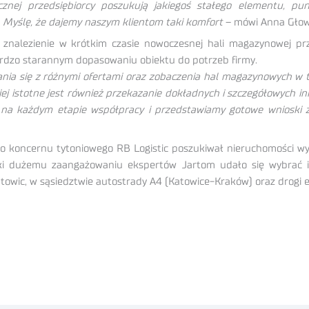
znej przedsiębiorcy poszukują jakiegoś stałego elementu, pu
. Myślę, że dajemy naszym klientom taki komfort
– mówi Anna Głowa
o znalezienie w krótkim czasie nowoczesnej hali magazynowej 
ardzo starannym dopasowaniu obiektu do potrzeb firmy.
a się z różnymi ofertami oraz zobaczenia hal magazynowych w tere
istotne jest również przekazanie dokładnych i szczegółowych info
 na każdym etapie współpracy i przedstawiamy gotowe wnioski z
 koncernu tytoniowego RB Logistic poszukiwał nieruchomości wypo
ęki dużemu zaangażowaniu ekspertów Jartom udało się wybrać id
towic, w sąsiedztwie autostrady A4 (Katowice-Kraków) oraz drogi 