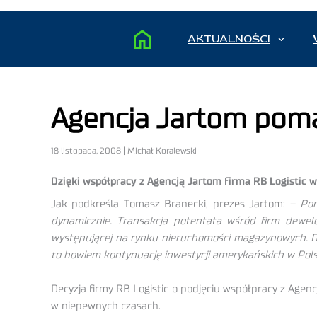
AKTUALNOŚCI
Agencja Jartom pom
18 listopada, 2008 | Michał Koralewski
Dzięki współpracy z Agencją Jartom firma RB Logistic
Jak podkreśla Tomasz Branecki, prezes Jartom: –
Pom
dynamicznie. Transakcja potentata wśród firm dewel
występującej na rynku nieruchomości magazynowych. D
to bowiem kontynuację inwestycji amerykańskich w Pols
Decyzja firmy RB Logistic o podjęciu współpracy z Agen
w niepewnych czasach.