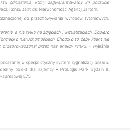
nktu odniesienia, który zagwarantowałby im poczucie
cz, Konsultant ds. Nieruchomości Agencji Jartom.
przeznaczonej do przechowywania wyrobów tytoniowych.
nie, a nie tylko na zdjęciach i wizualizacjach. Dopiero
rmacji o nieruchomościach. Chodzi o to, żeby klient nie
 przeprowadzonej przez nas analizy rynku.
– wyjaśnia
sażonej w specjalistyczny system sygnalizacji pożaru,
ealny obiekt dla najemcy – ProLogis Park Będzin II.
ekspresowej E75.