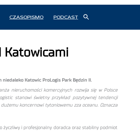
Search
CZASOPISMO
PODCAST
for:
Search Button
 Katowicami
niedaleko Katowic ProLogis Park Będzin II.
anża nieruchomości komercyjnych rozwija się w Polsce
istic stanowi świetny przykład pozytywnej tendencji
ug dużemu koncernowi tytoniowemu zza oceanu. Oznacza
 życzliwy i profesjonalny doradca oraz stabilny podmiot