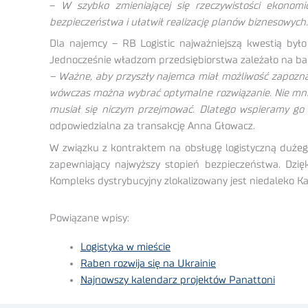
–
W szybko zmieniającej się rzeczywistości ekonomic
bezpieczeństwa i ułatwił realizację planów biznesowych
Dla najemcy – RB Logistic najważniejszą kwestią był
Jednocześnie władzom przedsiębiorstwa zależało na b
– Ważne, aby przyszły najemca miał możliwość zapoznani
wówczas można wybrać optymalne rozwiązanie. Nie mniej 
musiał się niczym przejmować. Dlatego wspieramy go
odpowiedzialna za transakcję Anna Głowacz.
W związku z kontraktem na obsługę logistyczną dużego
zapewniający najwyższy stopień bezpieczeństwa. Dzi
Kompleks dystrybucyjny zlokalizowany jest niedaleko Ka
Powiązane wpisy:
Logistyka w mieście
Raben rozwija się na Ukrainie
Najnowszy kalendarz projektów Panattoni