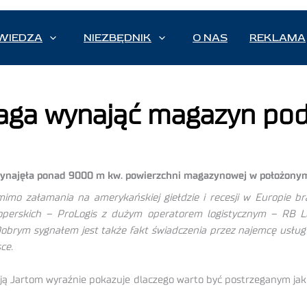
WIEDZA
NIEZBĘDNIK
O NAS
REKLAMA
aga wynająć magazyn pod
 wynajęła ponad 9000 m kw. powierzchni magazynowej w położonym 
imo załamania na amerykańskiej giełdzie i recesji w Europie br
operskich – ProLogis z dużym operatorem logistycznym – RB Log
obrym sygnałem jest także fakt świadczenia przez najemcę usł
ce.
cją Jartom wyraźnie pokazuje dlaczego warto być postrzeganym jako