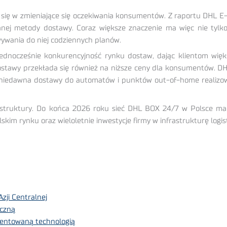
 się w zmieniające się oczekiwania konsumentów. Z raportu DHL E
wanej metody dostawy. Coraz większe znaczenie ma więc nie tylko 
wywania do niej codziennych planów.
jednocześnie konkurencyjność rynku dostaw, dając klientom wię
dostawy przekłada się również na niższe ceny dla konsumentów. DH
Od niedawna dostawy do automatów i punktów out-of-home realizo
struktury. Do końca 2026 roku sieć DHL BOX 24/7 w Polsce ma 
kim rynku oraz wieloletnie inwestycje firmy w infrastrukturę logi
zji Centralnej
iczną
tentowaną technologią