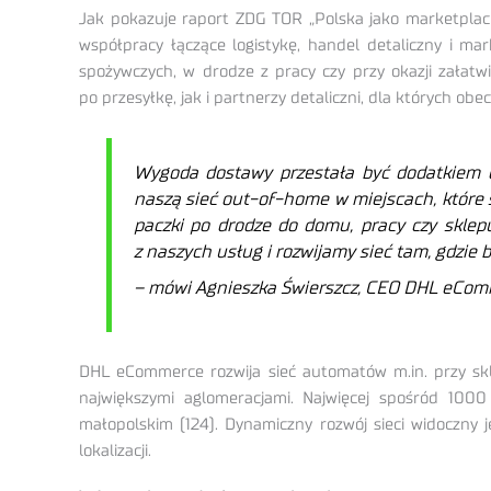
Jak pokazuje raport ZDG TOR „Polska jako marketplace
współpracy łączące logistykę, handel detaliczny i m
spożywczych, w drodze z pracy czy przy okazji załatw
po przesyłkę, jak i partnerzy detaliczni, dla których o
Wygoda dostawy przestała być dodatkiem d
naszą sieć out-of-home w miejscach, któr
paczki po drodze do domu, pracy czy sklepu
z naszych usług i rozwijamy sieć tam, gdzie
– mówi Agnieszka Świerszcz, CEO DHL eCom
DHL eCommerce rozwija sieć automatów m.in. przy skl
największymi aglomeracjami. Najwięcej spośród 100
małopolskim (124). Dynamiczny rozwój sieci widoczn
lokalizacji.