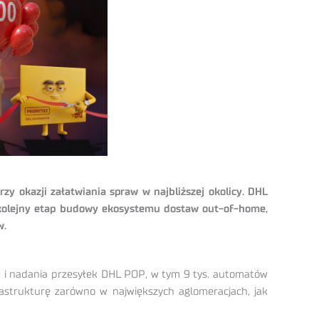
y okazji załatwiania spraw w najbliższej okolicy. DHL
 kolejny etap budowy ekosystemu dostaw out-of-home,
w.
u i nadania przesyłek DHL POP, w tym 9 tys. automatów
rastrukturę zarówno w największych aglomeracjach, jak