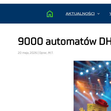
AKTUALNOŚCI
9000 automatów DH
20 maja, 2026 | Oprac. M.T.