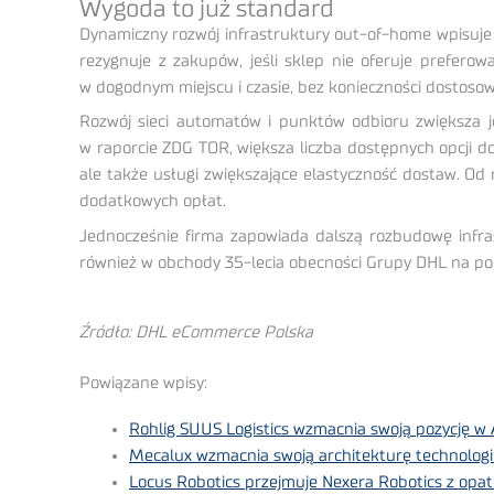
Wygoda to już standard
Dynamiczny rozwój infrastruktury out-of-home wpisuje
rezygnuje z zakupów, jeśli sklep nie oferuje prefero
w dogodnym miejscu i czasie, bez konieczności dostoso
Rozwój sieci automatów i punktów odbioru zwiększa 
w raporcie ZDG TOR, większa liczba dostępnych opcji 
ale także usługi zwiększające elastyczność dostaw. 
dodatkowych opłat.
Jednocześnie firma zapowiada dalszą rozbudowę infra
również w obchody 35-lecia obecności Grupy DHL na pols
Źródło: DHL eCommerce Polska
Powiązane wpisy:
Rohlig SUUS Logistics wzmacnia swoją pozycję w A
Mecalux wzmacnia swoją architekturę technolog
Locus Robotics przejmuje Nexera Robotics z opa