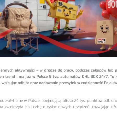
ziennych aktywności – w drodze do pracy, podczas zakupów lub prz
ten trend i ma już w Polsce 9 tys. automatów DHL BOX 24/7. To
ę, wpisując odbiór oraz nadawanie przesyłek w codzienność Polakó
i out-of-home w Polsce, obejmującą blisko 24 tys. punktów odbior
a zwiększyła ich liczbę o tysiąc nowych urządzeń, rozwijając inf