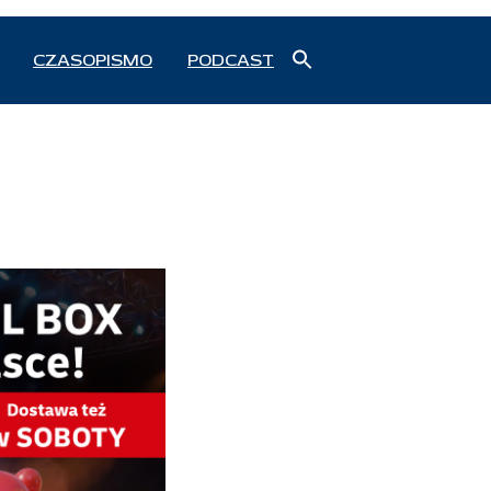
Search
CZASOPISMO
PODCAST
for:
Search Button