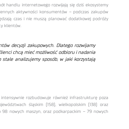
ół handlu internetowego rozwijają się dziś ekosystemy
codziennych aktywności konsumentów – podczas zakupów
czędzają czas i nie muszą planować dodatkowej podróży
y klientów.
ntów decyzji zakupowych. Dlatego rozwijamy
lienci chcą mieć możliwość odbioru i nadania
stale analizujemy sposób, w jaki korzystają
 intensywnie rozbudowuje również infrastrukturę poza
ewództwach śląskim (158), wielkopolskim (138) oraz
ono 98 nowych maszyn, oraz podkarpackim – 79 nowych