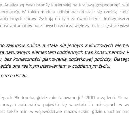
. Analiza wpływu branży kurierskiej na krajową gospodarkę”, wok
arketplace’y. W takim modelu odbiór paczki staje się częścią 
iania innych spraw. Zyskują na tym zarówno klienci, którzy osz
becność automatów paczkowych oznacza większy ruch i częstsze wizyt
o zakupów online, a stała się jednym z kluczowych eleme
e są naturalnym elementem codziennych tras konsumentów.
K
, bez konieczności planowania dodatkowej podróży. Dlatego 
 będzie ona realnym ułatwieniem w codziennym życiu.
merce Polska.
epach Biedronka, gdzie zainstalowano już 2100 urządzeń. Firma
0 nowych automatów pojawiło się w ostatnich miesiącach w woj
y jest także m.in. w województwie mazowieckim, gdzie uruchomi