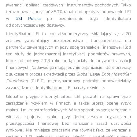
gwarancji, obligacji rządowych i instrumentów pochodnych. Tylko
teraz można skorzystać z 50% rabatu od opłaty za odnowienie LEI
w
GS1 Polska
po przeniesieniu tego identyfikatora
od dotychczasowego dostawcy.
Identyfikator LEI to kod alfanumeryczny, składający się z 20
znaków, gwarantujący bezpieczeństwo i transparentność dla
partnerów zawierających między sobą transakcje finansowe. Kod
ten służy do jednoznacznej identyfikacji podmiotów prawnych,
które od połowy 2018 roku będą chciały dokonywać transakcji
finansowych. Nadawać go mogą jedynie organizacje, które przeszły
z sukcesem proces akredytacji przez
Global Legal Entity Identifier
Foundation
(GLEIF), międzynarodowy podmiot odpowiedzialny
za zarządzanie identyfikatorami LEI na całym świecie.
Globalne przyjęcie identyfikatora LEI pozwoli na sprawniejsze
zarządzanie ryzykiem w firmach, a także lepszą ocenę ryzyk
makro- i mikroostrożnościowych. W ten sposób osiągnięta zostanie
większa spójność rynku przy jednoczesnym ograniczeniu
przestępczości finansowej bez naruszania zasad uczciwości
rynkowej. Nie mniejsze znaczenie ma również fakt, że wdrażanie