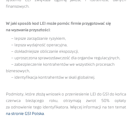
systemu LEI zwiększa ogólną jakość i rzetelność danych
finansowych.
W jaki sposób kod LEI może pomóc firmie przygotować się
na wyzwania przyszłości:
– lepsze zarządzanie ryzykiem,
– lepsza wydajność operacyjna,
– dokładniejsze obliczanie ekspozycji,
– uproszczona sprawozdawczość dla organów regulacyjnych,
– zabezpieczenie kontrahentów we wszystkich procesach
biznesowych,
– identyfikacja kontrahentów w skali globalnej.
Podmioty, które złożą wniosek o przeniesienie LEI do GS1 do końca
czerwca bieżącego roku, otrzymają zwrot 50% opłaty
za odnowienie tego identyfikatora. Więcej informacji na ten temat
na stronie GS1 Polska
.