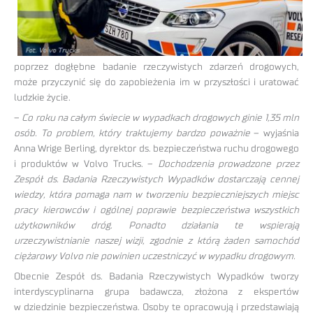
poprzez dogłębne badanie rzeczywistych zdarzeń drogowych,
może przyczynić się do zapobieżenia im w przyszłości i uratować
ludzkie życie.
–
Co roku na całym świecie w wypadkach drogowych ginie 1,35 mln
osób. To problem, który traktujemy bardzo poważnie
– wyjaśnia
Anna Wrige Berling, dyrektor ds. bezpieczeństwa ruchu drogowego
i produktów w Volvo Trucks. –
Dochodzenia prowadzone przez
Zespół ds. Badania Rzeczywistych Wypadków dostarczają cennej
wiedzy, która pomaga nam w tworzeniu bezpieczniejszych miejsc
pracy kierowców i ogólnej poprawie bezpieczeństwa wszystkich
użytkowników dróg. Ponadto działania te wspierają
urzeczywistnianie naszej wizji, zgodnie z którą żaden samochód
ciężarowy Volvo nie powinien uczestniczyć w wypadku drogowym.
Obecnie Zespół ds. Badania Rzeczywistych Wypadków tworzy
interdyscyplinarna grupa badawcza, złożona z ekspertów
w dziedzinie bezpieczeństwa. Osoby te opracowują i przedstawiają