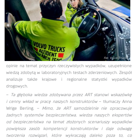
opinie na temat przyczyn rzeczywistych wypadków, uzupełnione
wiedzą zdobytą w laboratoryjnych testach zderzeniowych. Zespół
analizuje także krajowe i regionalne statystki wypadków
drogowych.
–
Ta głęboka wiedza zdobywana przez ART stanowi wskazówkę
i cenny wkład w pracę naszych konstruktorów
– tłumaczy Anna
Wrige Berling. –
Mimo, że ART samodzielnie nie opracowuje
żadnych systemów bezpieczeństwa, wiedza naszych ekspertów
od bezpieczeństwa na temat złożonych scenariuszy wypadków
powiększa zasób kompetencji konstruktorów i daje odwagę
tworzenia rozwiązań, które wykraczają daleko poza to, co