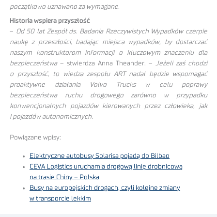
początkowo uznawano za wymagane.
Historia wspiera przyszłość
–
Od 50 lat Zespół ds. Badania Rzeczywistych Wypadków czerpie
naukę z przeszłości, badając miejsca wypadków, by dostarczać
naszym konstruktorom informacji o kluczowym znaczeniu dla
bezpieczeństwa
– stwierdza Anna Theander. –
Jeżeli zaś chodzi
o przyszłość, to wiedza zespołu ART nadal będzie wspomagać
proaktywne działania Volvo Trucks w celu poprawy
bezpieczeństwa ruchu drogowego zarówno w przypadku
konwencjonalnych pojazdów kierowanych przez człowieka, jak
i pojazdów autonomicznych.
Powiązane wpisy:
Elektryczne autobusy Solarisa pojadą do Bilbao
CEVA Logistics uruchamia drogową linię drobnicową
na trasie Chiny – Polska
Busy na europejskich drogach, czyli kolejne zmiany
w transporcie lekkim