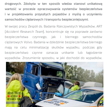
drogowych. Zdobyta w ten sposób wiedza stanowi unikatową
wartość w procesie opracowywania systemów bezpieczeństwa
i w projektowaniu przyszłych pojazdów z myślą o uczynieniu
samochodów ciężarowych i transportu bezpieczniejszymi.
W swojej pracy Zespół ds. Badania Rzeczywistych Wypadków, ART
(
Accident Research Team
), koncentruje się na poprawie zarówno
bezpieczeństwa czynnego, jak i biernego samochodów
ciężarowych Volvo. Badania w dziedzinie bezpieczeństwa biernego
mają na celu minimalizację skutków wypadku, podczas gdy
bezpieczeństwo czynne oznacza unikanie lub łagodzenie
wypadków. Zrozumienie sposobu, w jaki dochodzi do
wypadków,