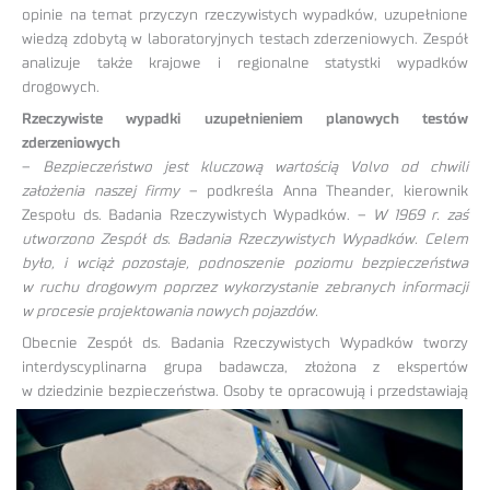
opinie na temat przyczyn rzeczywistych wypadków, uzupełnione
wiedzą zdobytą w laboratoryjnych testach zderzeniowych. Zespół
analizuje także krajowe i regionalne statystki wypadków
drogowych.
Rzeczywiste wypadki uzupełnieniem planowych testów
zderzeniowych
–
Bezpieczeństwo jest kluczową wartością Volvo od chwili
założenia naszej firmy
– podkreśla Anna Theander, kierownik
Zespołu ds. Badania Rzeczywistych Wypadków. –
W 1969 r. zaś
utworzono Zespół ds. Badania Rzeczywistych Wypadków. Celem
było, i wciąż pozostaje, podnoszenie poziomu bezpieczeństwa
w ruchu drogowym poprzez wykorzystanie zebranych informacji
w procesie projektowania nowych pojazdów.
Obecnie Zespół ds. Badania Rzeczywistych Wypadków tworzy
interdyscyplinarna grupa badawcza, złożona z ekspertów
w dziedzinie
bezpieczeństwa. Osoby te opracowują i przedstawiają