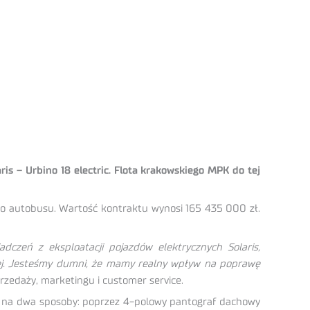
s – Urbino 18 electric. Flota krakowskiego MPK do tej
o autobusu. Wartość kontraktu wynosi 165 435 000 zł.
czeń z eksploatacji pojazdów elektrycznych Solaris,
owej. Jesteśmy dumni, że mamy realny wpływ na poprawę
rzedaży, marketingu i customer service.
e na dwa sposoby: poprzez 4-polowy pantograf dachowy