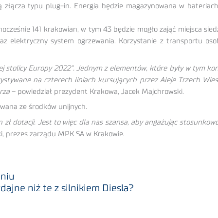
złącza typu plug-in. Energia będzie magazynowana w bateriach 
ześnie 141 krakowian, w tym 43 będzie mogło zająć miejsca sied
 oraz elektryczny system ogrzewania. Korzystanie z transportu
nej stolicy Europy 2022”. Jednym z elementów, które były w tym ko
stywane na czterech liniach kursujących przez Aleje Trzech Wies
rza
– powiedział prezydent Krakowa, Jacek Majchrowski.
wana ze środków unijnych.
zł dotacji. Jest to więc dla nas szansa, aby angażując stosunko
ski, prezes zarządu MPK SA w Krakowie.
aniu
ajne niż te z silnikiem Diesla?