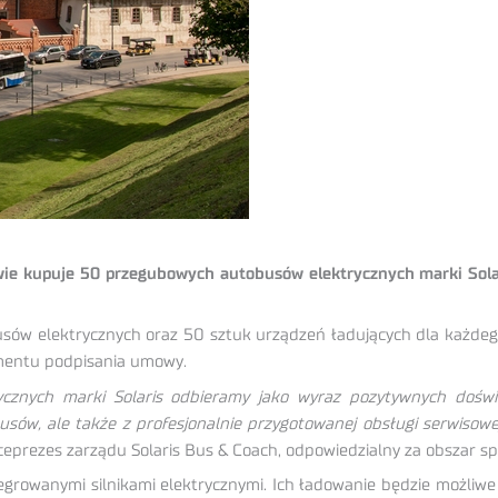
e kupuje 50 przegubowych autobusów elektrycznych marki Solari
ów elektrycznych oraz 50 sztuk urządzeń ładujących dla każdeg
omentu podpisania umowy.
cznych marki Solaris odbieramy jako wyraz pozytywnych doświad
obusów, ale także z profesjonalnie przygotowanej obsługi serwis
ceprezes zarządu Solaris Bus & Coach, odpowiedzialny za obszar sp
growanymi silnikami elektrycznymi. Ich ładowanie będzie możliw