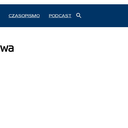
Search
CZASOPISMO
PODCAST
for:
Search Button
owa