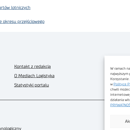
rtów lotniczych
e okresu przejściowego
Kontakt z redakcją
W ramach nas
najwyższym 
O Mediach Logistyka
Korzystanie 
w
Polityce P
Statystyki portalu
chwili możec
internetowe
działania wi
PRYWATNOŚ
Ak
hnologiczny