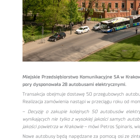
Miejskie Przedsiębiorstwo Komunikacyjne SA w Krakowi
pory dysponowała 28 autobusami elektrycznymi.
Transakcja obejmuje dostawę 50 przegubowych autobus
Realizacja zamówienia nastąpi w przeciągu roku od m
–
Decyzję o zakupie kolejnych 50 autobusów elektry
wynikających nie tylko z wysokiej jakości samych aut
jakości powietrza w Krakowie
– mówi Petros Spinaris, wi
Nowe autobusy będą napędzane za pomocą osi ze zinte