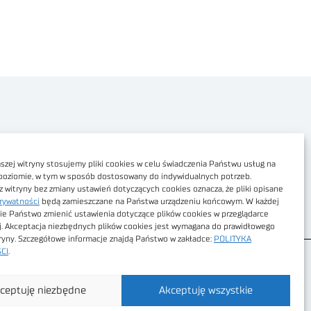
Polityka prywatności
Dostępność cyfrowa
zej witryny stosujemy pliki cookies w celu świadczenia Państwu usług na
poziomie, w tym w sposób dostosowany do indywidualnych potrzeb.
Regulamin Portalu
z witryny bez zmiany ustawień dotyczących cookies oznacza, że pliki opisane
rywatności
będą zamieszczane na Państwa urządzeniu końcowym. W każdej
Regulamin sklepu
ie Państwo zmienić ustawienia dotyczące plików cookies w przeglądarce
j. Akceptacja niezbędnych plików cookies jest wymagana do prawidłowego
tryny. Szczegółowe informacje znajdą Państwo w zakładce:
POLITYKA
CI
.
ceptuję niezbędne
Akceptuję wszystkie