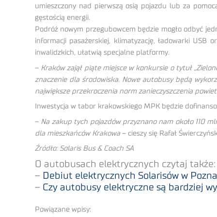
umieszczony nad pierwszą osią pojazdu lub za pomocą 
gęstością energii.
Podróż nowym przegubowcem będzie mogło odbyć jednoc
informacji pasażerskiej, klimatyzację, ładowarki USB
inwalidzkich, ułatwią specjalne platformy.
–
Kraków zajął piąte miejsce w konkursie o tytuł „Zielo
znaczenie dla środowiska. Nowe autobusy będą wykorzy
największe przekroczenia norm zanieczyszczenia powiet
Inwestycja w tabor krakowskiego MPK będzie dofinanso
–
Na zakup tych pojazdów przyznano nam około 110 mln 
dla mieszkańców Krakowa
– cieszy się Rafał Świerczyń
Źródło: Solaris Bus & Coach SA
O autobusach elektrycznych czytaj także:
–
Debiut elektrycznych Solarisów w Pozn
–
Czy autobusy elektryczne są bardziej wyd
Powiązane wpisy: