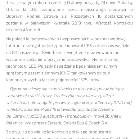
Jeszcze w tym roku do czeskiej Ostrawy przyjadą 24 nowe Solarisy
Urbino 12 CNG, zamówione przez miejscowego przewoźnika
Dopravní Podnik Ostrava a.s. Pozostałych 16 dostarczonych
zostanie w pierwszym kwartale 2019 roku. Wartość kontraktu
to około 45 mln zł.
Na pokład klimatyzowanych i wyposażonych w bezprzewodowy
Internet oraz ogólnodostępne ładowarki UBS autobusów wejdzie
do 80 pasażerów. Oświetlenie zewnętrzne oraz wewnętrzne
wykonane zostanie w przyjaznej środowisku i ekonomicznej
technologii LED. Pojazdy napędzane będą niskoemisyjnym
sprężonym gazem ziemnym (CNG) tankowanym do butli
kompozytowych o łącznej pojemności 1575 litrów.
–
Ogromnie cieszę się z możliwości realizowania po raz kolejny
zamówienia dla Ostrawy. To nie tylko nasz pierwszy klient
w Czechach, ale w ogóle pierwszy zagraniczny odbiorca (2000 rok)
w historii Solarisa. Przez 18 lat współpracy dostarczyliśmy
do Ostrawy już 250 autobusów i trolejbusów
– mówi Zbigniew
Palenica, Wiceprezes Zarządu Solaris Bus & Coach S.A.
To drugi co do wielkości kontrakt polskiego producenta
na autobusy napędzane sprężonym gazem ziemnym w Czechach.