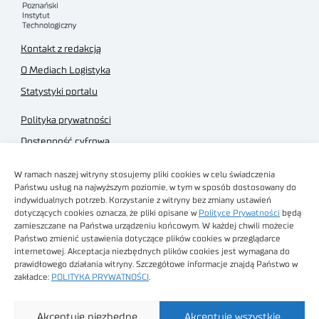
Kontakt z redakcją
O Mediach Logistyka
Statystyki portalu
Polityka prywatności
Dostępność cyfrowa
Regulamin Portalu
W ramach naszej witryny stosujemy pliki cookies w celu świadczenia
Regulamin sklepu
Państwu usług na najwyższym poziomie, w tym w sposób dostosowany do
indywidualnych potrzeb. Korzystanie z witryny bez zmiany ustawień
dotyczących cookies oznacza, że pliki opisane w
Polityce Prywatności
będą
zamieszczane na Państwa urządzeniu końcowym. W każdej chwili możecie
Państwo zmienić ustawienia dotyczące plików cookies w przeglądarce
internetowej. Akceptacja niezbędnych plików cookies jest wymagana do
Obrazy stockowe
prawidłowego działania witryny. Szczegółowe informacje znajdą Państwo w
autorstwa
zakładce:
POLITYKA PRYWATNOŚCI
.
Sieć Badawcza Łukasiewicz - Poznański Instytut
Akceptuję niezbędne
Akceptuję wszystkie