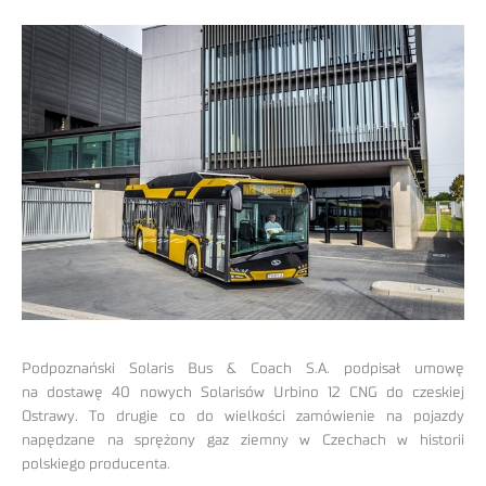
Podpoznański Solaris Bus & Coach S.A. podpisał umowę
na dostawę 40 nowych Solarisów Urbino 12 CNG do czeskiej
Ostrawy. To drugie co do wielkości zamówienie na pojazdy
napędzane na sprężony gaz ziemny w Czechach w historii
polskiego producenta.