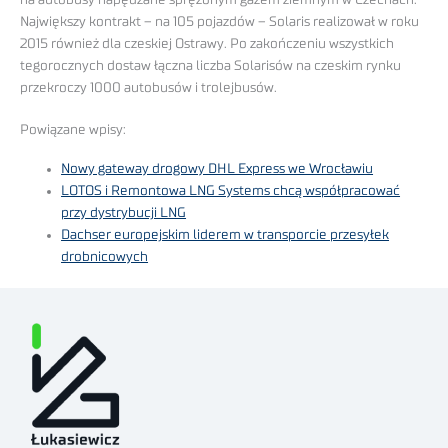
Największy kontrakt – na 105 pojazdów – Solaris realizował w roku
2015 również dla czeskiej Ostrawy. Po zakończeniu wszystkich
tegorocznych dostaw łączna liczba Solarisów na czeskim rynku
przekroczy 1000 autobusów i trolejbusów.
Powiązane wpisy:
Nowy gateway drogowy DHL Express we Wrocławiu
LOTOS i Remontowa LNG Systems chcą współpracować
przy dystrybucji LNG
Dachser europejskim liderem w transporcie przesyłek
drobnicowych