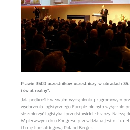
Prawie 3500 uczestników uczestniczy w obradach 35.
i świat realny”.
Jak podkreślił w swoim wystąpieniu programowym prze
wydarzenia logistycznego Europie nie było wyłącznie pr
się zmierzyć logistyka i przedstawiciele branży. Należą d
W pierwszym dniu Kongresu przewidziana jest m.in. deba
i firmę konsultingową Roland Berger.