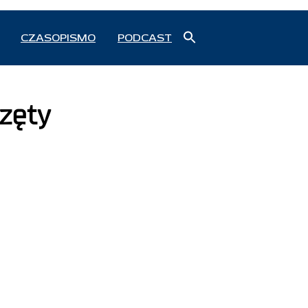
Search
CZASOPISMO
PODCAST
for:
Search Button
zęty