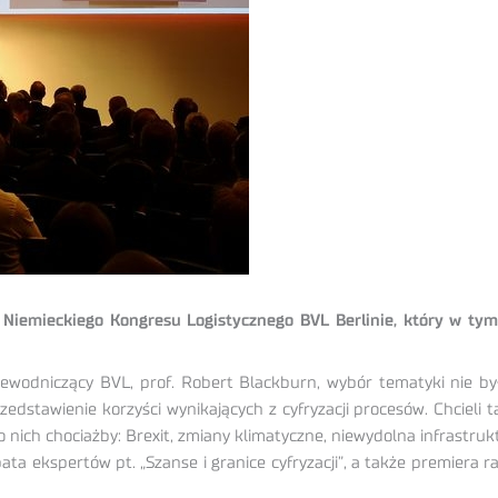
 Niemieckiego Kongresu Logistycznego BVL Berlinie, który w ty
wodniczący BVL, prof. Robert Blackburn, wybór tematyki nie był
zedstawienie korzyści wynikających z cyfryzacji procesów. Chcieli
o nich chociażby: Brexit, zmiany klimatyczne, niewydolna infrastrukt
ta ekspertów pt. „Szanse i granice cyfryzacji”, a także premiera