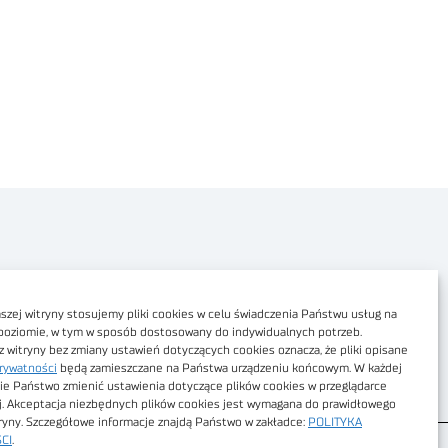
Polityka prywatności
Dostępność cyfrowa
zej witryny stosujemy pliki cookies w celu świadczenia Państwu usług na
poziomie, w tym w sposób dostosowany do indywidualnych potrzeb.
Regulamin Portalu
z witryny bez zmiany ustawień dotyczących cookies oznacza, że pliki opisane
rywatności
będą zamieszczane na Państwa urządzeniu końcowym. W każdej
Regulamin sklepu
ie Państwo zmienić ustawienia dotyczące plików cookies w przeglądarce
j. Akceptacja niezbędnych plików cookies jest wymagana do prawidłowego
tryny. Szczegółowe informacje znajdą Państwo w zakładce:
POLITYKA
CI
.